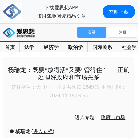
下载爱思想APP
立即下载
随时随地阅读精品文章
登录
注册
首页
法学
经济学
政治学
国际关系
社会学
杨瑞龙：既要“放得活”又要“管得住”——正确
处理好政府和市场关系
选择字号：
大
中
小
本文共阅读 2849 次 更新时间：
2024-11-18 09:54
进入专题：
政府与市场
●
杨瑞龙
(
进入专栏
)