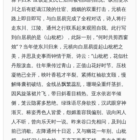
川之后有贬谪江陵的仕宦、婚姻的双重打击，元稹在
路上即目即写，与白居易完成了全程对话，诗人将行
走东川、江陵、通州之行联系起来观照自我。此行写
到白居易的是《山枇杷》，此际一别，“何时共剪西窗
烛”？当年使东川归来，元稹向白居易提起山枇杷之
美，并思及史事而钟情于斯。诗云：“山枇杷，花似牡
丹殷泼血。往年乘传过青山，正值山花好时节。压枝
凝艳已全开，映叶香苞才半裂。紧搏红袖欲支颐，慢
解绛囊初破结。金线丛飘繁蕊乱，珊瑚朵重纤茎折。
因风旋落裙片飞，带日斜看目精热。亚水依岩半倾
侧，笼云隐雾多愁绝。绿珠语尽身欲投，汉武眼穿神
渐灭。秾姿秀色人皆爱，怨媚羞容我偏别。说向闲人
人不听，曾向乐天时一说。昨来谷口先相问，及到山
前已消歇。左降通州十日迟，又与幽花一年别。山枇