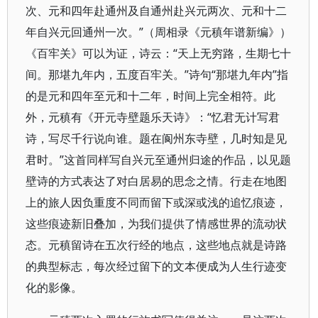
次、元和四年赴通州及自通州赴兴元两次、元和十二
年自兴元回通州一次。”（周相录《元稹年谱新编》）
《百牢关》可以为证，诗云：“天上无穷路，生期七十
间。那堪九年内，五度百牢关。”诗句“那堪九年内”指
的是元和四年至元和十二年，时间上完全相符。此
外，元稹有《开元寺壁题乐天诗》：“忆君无计写君
诗，写尽千行说向谁。题在阆州东寺壁，几时知是见
君时。”这首同样写自兴元至通州归途的作品，以见题
壁诗的方式表达了对白居易的思念之情。行走在地图
上的旅人因负重度不同而留下或深或浅的追忆痕迹，
这些痕迹新旧叠加，为我们提供了情感世界的流动状
态。元稹留诗在五次行经的地点，这些地点就是诗路
的典型标志，每次经过留下的文本便成为人生行迹变
化的影像。