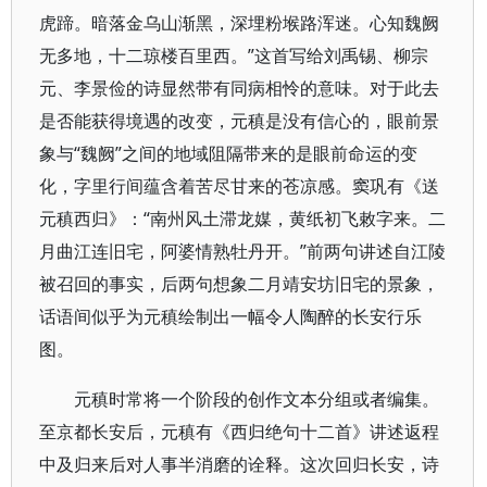
虎蹄。暗落金乌山渐黑，深埋粉堠路浑迷。心知魏阙
无多地，十二琼楼百里西。”这首写给刘禹锡、柳宗
元、李景俭的诗显然带有同病相怜的意味。对于此去
是否能获得境遇的改变，元稹是没有信心的，眼前景
象与“魏阙”之间的地域阻隔带来的是眼前命运的变
化，字里行间蕴含着苦尽甘来的苍凉感。窦巩有《送
元稹西归》：“南州风土滞龙媒，黄纸初飞敕字来。二
月曲江连旧宅，阿婆情熟牡丹开。”前两句讲述自江陵
被召回的事实，后两句想象二月靖安坊旧宅的景象，
话语间似乎为元稹绘制出一幅令人陶醉的长安行乐
图。
元稹时常将一个阶段的创作文本分组或者编集。
至京都长安后，元稹有《西归绝句十二首》讲述返程
中及归来后对人事半消磨的诠释。这次回归长安，诗