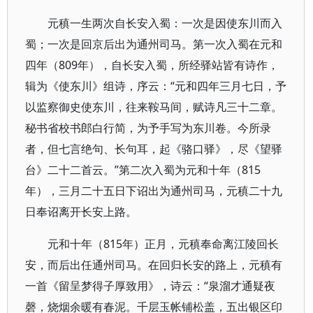
元稹一生两次自长安入蜀：一次是因使东川而入
蜀；一次是回京后出为通州司马。第一次入蜀在元和
四年（809年），自长安入蜀，所经驿站皆有诗作，
辑为《使东川》组诗，序云：“元和四年三月七日，予
以监察御史使东川，往来鞍马间，赋诗凡三十二章。
秘书省校书郎白行简，为予手写为东川卷。今所录
者，但七言绝句、长句耳，起《骆口驿》，尽《望驿
台》二十二首云。”第二次入蜀为元和十年（815
年），三月二十五日下诏出为通州司马，元稹二十九
日奉诏离开长安上路。
元和十年（815年）正月，元稹奉命离江陵回长
安，而后出任通州司马。在回归长安的路上，元稹有
一首《留呈梦得子厚致用》，诗云：“泉溜才通疑夜
磬，烧烟余暖有春泥。千层玉帐铺松盖，五出银区印