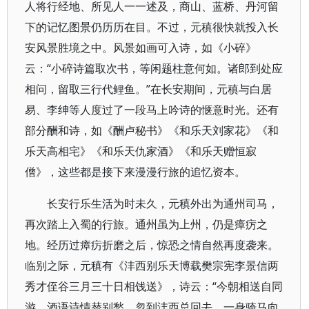
人将行经地、所见人一一述及，商山、蓝桥、丹河留
下的记忆图景仍历历在目。不过，元稹很快就投入长
安风景胜境之中。风景如画可入诗，如《小碎》
云：“小碎诗篇取次书，等闲题柱意何如。诸郎到处应
相问，留取三行代鲤鱼。”在长安期间，元稹与白居
易、李绅等人度过了一段马上吟诗的惬意时光。还有
部分酬和诗，如《酬卢秘书》《和乐天刘家花》《和
乐天高相宅》《和乐天仇家酒》《和乐天赠恒寂
僧》，这些都是接下来漫漫行旅的追忆资本。
长安行乐生活为时未久，元稹外出为通州司马，
再次踏上入蜀的行旅。通州虽为上州，仍是瘴疠之
地。经历过瘴疠折磨之后，惊恐之情自然再度袭来。
临别之际，元稹有《沣西别乐天博载樊宗宪李景信两
秀才侄谷三月三十日相饯送》，诗云：“今朝相送自同
游，酒语诗情替别愁。忽到沣西总回去，一身骑马向