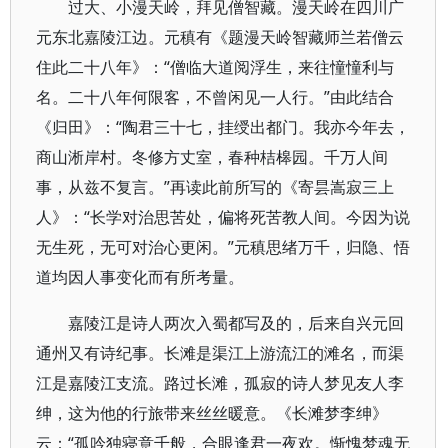
过大、小漫天岭，拜见僧智藏。漫天岭在四川广
元东北嘉陵江边。元稹有《题漫天岭智藏师兰若僧云
住此二十八年》：“僧临大道阅浮生，来往憧憧利与
名。二十八年何限客，不曾闲见一人行。”由此结合
《归田》：“陶君三十七，挂绶出都门。我亦今年去，
商山淅岸村。冬修方丈室，春种桔槔园。千万人间
事，从兹不复言。”再读此前所写的《寄昙嵩寂三上
人》：“长学对治思苦处，偏将死苦教人间。今因为说
无生死，无可对治心更闲。”元稹思绪万千，归隐、悟
道均因人事变化而有所考量。
嘉陵江是诗人两次入蜀都写及的，后来自兴元回
通州又有诗纪事。长滩是渠江上游流江的滩名，而渠
江是嘉陵江支流。路过长滩，孤寂的诗人梦见友人李
绅，这为他的行旅带来丝丝暖意。《长滩梦李绅》
云：“孤吟独寝意千般，合眼逢君一夜欢。惭愧梦魂无