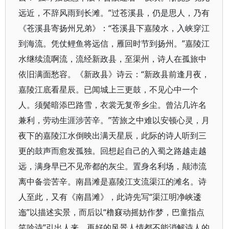
远近，不辞风雨到长滩。”过苍溪县，仍是思人，乃有
《苍溪县寄扬州兄弟》：“苍溪县下嘉陵水，入峡穿江
到海流。凭仗鲤鱼将远信，雁回时节到扬州。”嘉陵江
水继续流啊流，流经新政县，至渠州，诗人在孤旅中
依旧满面愁容。《新政县》诗云：“新政县前逢月夜，
嘉陵江底看星辰。已闻城上三更鼓，不见心中一个
人。须鬓暗添巴路雪，衣裳无复帝乡尘。曾沾几许名
兼利，劳动生涯涉苦辛。”苦旅之中难以安顿心灵，月
夜下的嘉陵江水倒映出满天星辰，此际的诗人听到三
更的鼓声而愈发孤独。回想起自己的入蜀之路越走越
远，满身早已不见帝都的灰尘。置身名利场，颠沛流
离中备尝苦辛。南昌滩是嘉陵江支流渠江的滩名。诗
人至此，又有《南昌滩》，此诗先写“渠江明净峡逶
迤”以描述实景，而后以“橹窡动摇妨作梦，巴童指点
笑吟诗”引出人来，再好的风景人情都不能消解诗人的