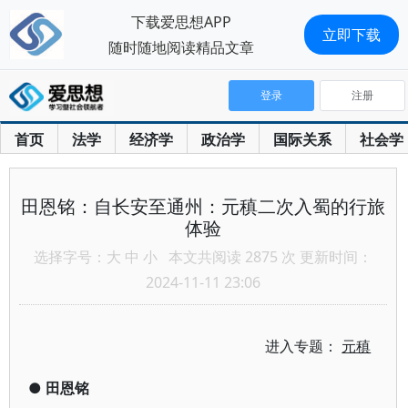
下载爱思想APP
立即下载
随时随地阅读精品文章
登录
注册
首页
法学
经济学
政治学
国际关系
社会学
田恩铭：自长安至通州：元稹二次入蜀的行旅
体验
选择字号：
大
中
小
本文共阅读 2875 次 更新时间：
2024-11-11 23:06
进入专题：
元稹
●
田恩铭