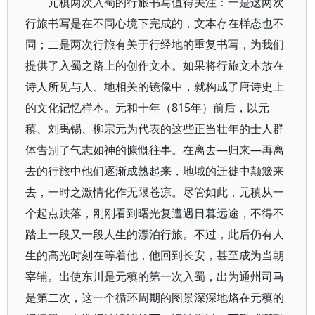
元稹两次入蜀的行旅书写值得关注：一是这两次
行旅书写是在不同心境下完成的，文本存在样态也不
同；二是两次行旅有关于行经地的重复书写，为我们
提供了入蜀之路上的创作文本。如果将行旅文本放在
诗人所见与人、地相关的镜像中，就构成了唐诗史上
的文化记忆样本。元和十年（815年）前后，以元
稹、刘禹锡、柳宗元为代表的这些正当壮年的士人群
体告别了气志如神的慷慨往事。在离去—归来—再离
去的行旅中他们逐渐成熟起来，地域的迁徙中颠簸来
去，一时之激情化作无限苍凉。尽管如此，元稹从一
个起点跌落，刚刚看到曙光复遭遇日暮远途，不得不
踏上一段又一段人生的漂泊行旅。不过，此后仍有人
生的高光时刻在等着他，他回到长安，甚至成为当朝
宰辅。出使东川是元稹的第一次入蜀，出为通州司马
是第二次，这一个循环周期的图景深深地烙在元稹的