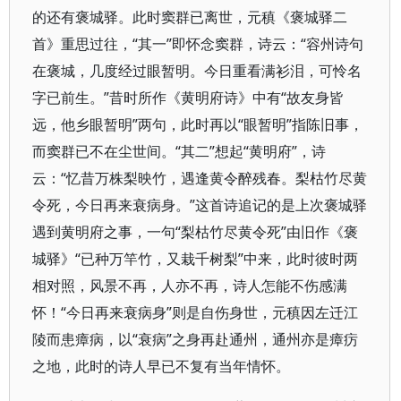
的还有褒城驿。此时窦群已离世，元稹《褒城驿二
首》重思过往，“其一”即怀念窦群，诗云：“容州诗句
在褒城，几度经过眼暂明。今日重看满衫泪，可怜名
字已前生。”昔时所作《黄明府诗》中有“故友身皆
远，他乡眼暂明”两句，此时再以“眼暂明”指陈旧事，
而窦群已不在尘世间。“其二”想起“黄明府”，诗
云：“忆昔万株梨映竹，遇逢黄令醉残春。梨枯竹尽黄
令死，今日再来衰病身。”这首诗追记的是上次褒城驿
遇到黄明府之事，一句“梨枯竹尽黄令死”由旧作《褒
城驿》“已种万竿竹，又栽千树梨”中来，此时彼时两
相对照，风景不再，人亦不再，诗人怎能不伤感满
怀！“今日再来衰病身”则是自伤身世，元稹因左迁江
陵而患瘴病，以“衰病”之身再赴通州，通州亦是瘴疠
之地，此时的诗人早已不复有当年情怀。