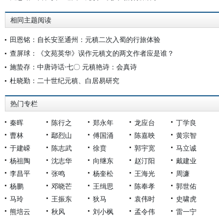
相同主题阅读
田恩铭：自长安至通州：元稹二次入蜀的行旅体验
查屏球：《文苑英华》误作元稹文的两文作者应是谁？
施蛰存：中唐诗话·七〇 元稹艳诗：会真诗
杜晓勤：二十世纪元稹、白居易研究
热门专栏
秦晖
陈行之
郑永年
龙应台
丁学良
曹林
鄢烈山
傅国涌
陈嘉映
黄宗智
于建嵘
陈志武
徐贲
郭宇宽
马立诚
杨祖陶
沈志华
向继东
赵汀阳
戴建业
李昌平
张鸣
杨奎松
王海光
周濂
杨鹏
邓晓芒
王缉思
陈奉孝
郭世佑
马玲
王振东
狄马
袁伟时
史啸虎
熊培云
秋风
刘小枫
孟令伟
雷一宁