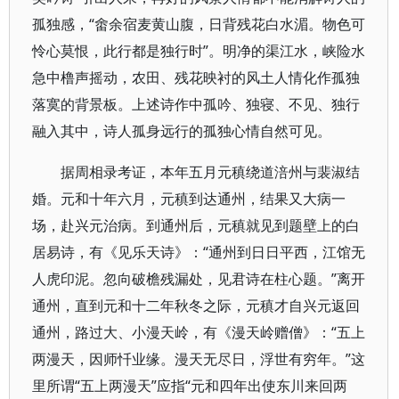
孤独感，“畬余宿麦黄山腹，日背残花白水湄。物色可
怜心莫恨，此行都是独行时”。明净的渠江水，峡险水
急中橹声摇动，农田、残花映衬的风土人情化作孤独
落寞的背景板。上述诗作中孤吟、独寝、不见、独行
融入其中，诗人孤身远行的孤独心情自然可见。
据周相录考证，本年五月元稹绕道涪州与裴淑结
婚。元和十年六月，元稹到达通州，结果又大病一
场，赴兴元治病。到通州后，元稹就见到题壁上的白
居易诗，有《见乐天诗》：“通州到日日平西，江馆无
人虎印泥。忽向破檐残漏处，见君诗在柱心题。”离开
通州，直到元和十二年秋冬之际，元稹才自兴元返回
通州，路过大、小漫天岭，有《漫天岭赠僧》：“五上
两漫天，因师忏业缘。漫天无尽日，浮世有穷年。”这
里所谓“五上两漫天”应指“元和四年出使东川来回两