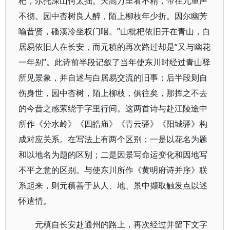
杷，尔托深山何太拙。天高万里看不精，帝在九重声
不彻。园中杏树良人醉，陌上柳枝年少折。因尔幽芳
喻昔贤，磻溪冷坐权门咽。”山枇杷依旧开在青山，白
居易依旧人在长安，而元稹的再次路过却是“又与幽花
一年别”。此诗前半段记叙了当年使东川时经过青山驿
所见景象，并自述与白居易交流的旧事；后半段则自
伤身世，园中杏树，陌上柳枝，俱往矣，那挥之不去
的今昔之感萦绕于字里行间。这两首诗与赴江陵途中
所作《分水岭》《四皓庙》《青云驿》《阳城驿》构
成对应关系。在写法上有两个区别；一是以花名为题
和以地名为题的区别；二是因景写命运变化和因地写
不平之意的区别。与使东川所作《黄明府诗并序》联
系起来，则元稹善于从人、地、景中撷取触发点以述
怀遣情。
元稹自长安赴通州的路上，再次经过并留下文字