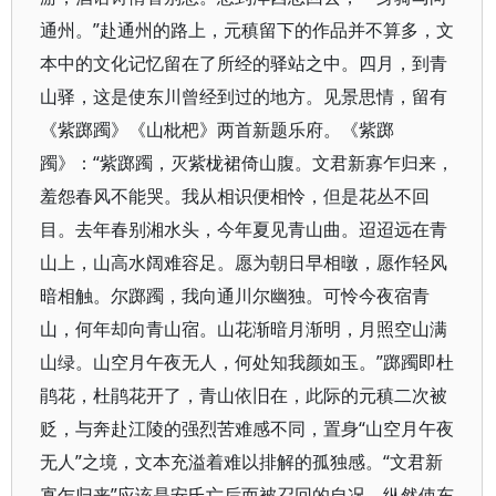
通州。”赴通州的路上，元稹留下的作品并不算多，文
本中的文化记忆留在了所经的驿站之中。四月，到青
山驿，这是使东川曾经到过的地方。见景思情，留有
《紫踯躅》《山枇杷》两首新题乐府。《紫踯
躅》：“紫踯躅，灭紫栊裙倚山腹。文君新寡乍归来，
羞怨春风不能哭。我从相识便相怜，但是花丛不回
目。去年春别湘水头，今年夏见青山曲。迢迢远在青
山上，山高水阔难容足。愿为朝日早相暾，愿作轻风
暗相触。尔踯躅，我向通川尔幽独。可怜今夜宿青
山，何年却向青山宿。山花渐暗月渐明，月照空山满
山绿。山空月午夜无人，何处知我颜如玉。”踯躅即杜
鹃花，杜鹃花开了，青山依旧在，此际的元稹二次被
贬，与奔赴江陵的强烈苦难感不同，置身“山空月午夜
无人”之境，文本充溢着难以排解的孤独感。“文君新
寡乍归来”应该是安氏亡后而被召回的自况。纵然使东