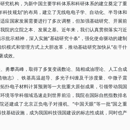
批研究机构，为新中国主要学科体系和科研体系的建立奠定了重
二年科技规划”的布局，建立了无线电电子学、自动化、半导体和
针适应国家发展需要进行了多次调整，但加强基础研究、开展前
为我院的立院之本、发展之基。近年来，我们认真贯彻落实习近
示批示精神，深入实施“基础研究十条”，强化使命驱动的建制
组织模式和管理方式上大胆改革，推动基础研究加快从“在干什
显著成效。
坚、勇攀高峰，取得了多复变函数论、陆相成油理论、人工合成
植物志》、铁基高温超导、多光子纠缠及干涉度量、中微子震
、拓扑电子材料计算预测等一大批重大原创成果，引领带动我国
与环境等学科领域迅速走到世界前沿，我院在国际自然指数排名
院还建成了北京正负电子对撞机、“中国天眼”等一批“国之重
科技基础设施，成为我国科技强国建设的标志性成就，同时也产