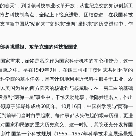
学的春天”，到引领科技事业改革开放；从世纪之交的知识创新工
力抢占科技制高点，全院上下锐意进取、团结奋进，在我国科技
撑新中国从“站起来”“富起来”走向“强起来”的历史进程中，作
一部勇挑重担、攻坚克难的科技报国史
足国家需求，始终是我院作为国家科研机构的初心和使命，这一
脉之中。早在1949年9月，在钱三强和丁瓒同志共同起草的
民科学院的基本任务，是有计划地利用近代科学服务于工业、农
对以美国为首的西方阵营的核讹诈与核威胁，在一穷二白的基础
投身到“两弹一星”事业中，干惊天动地事，做隐姓埋名人，作出
原子弹爆炸成功60周年。10月16日，中国科学院与“两弹一
受到前辈们当时白手起家、每件事都从头做起的艰辛历程，更进
程对国家和民族的重大历史意义。这一时期，我院还充分发挥国
新中国第一个科技规划《1956—1967年科学技术发展远景规