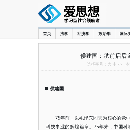
首页
法学
经济学
政治学
国际
侯建国：承前启后 
选择字号：
大
中
小
本文
●
侯建国
75年前，以毛泽东同志为核心的党
科技事业的辉煌篇章。75年来，中国