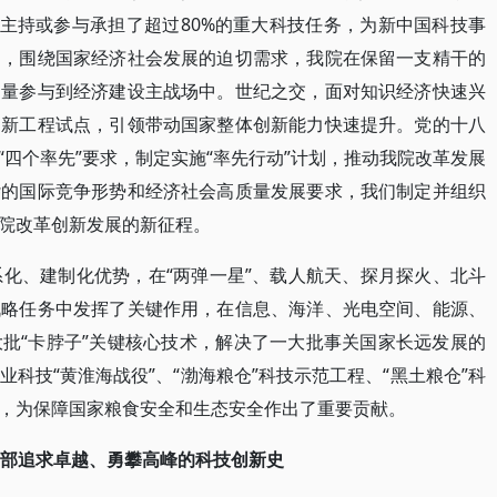
并主持或参与承担了超过80%的重大科技任务，为新中国科技事
初，围绕国家经济社会发展的迫切需求，我院在保留一支精干的
力量参与到经济建设主战场中。世纪之交，面对知识经济快速兴
创新工程试点，引领带动国家整体创新能力快速提升。党的十八
四个率先”要求，制定实施“率先行动”计划，推动我院改革发展
杂的国际竞争形势和经济社会高质量发展要求，我们制定并组织
院改革创新发展的新征程。
系化、建制化优势，在“两弹一星”、载人航天、探月探火、北斗
战略任务中发挥了关键作用，在信息、海洋、光电空间、能源、
批“卡脖子”关键核心技术，解决了一大批事关国家长远发展的
科技“黄淮海战役”、“渤海粮仓”科技示范工程、“黑土粮仓”科
，为保障国家粮食安全和生态安全作出了重要贡献。
一部追求卓越、勇攀高峰的科技创新史