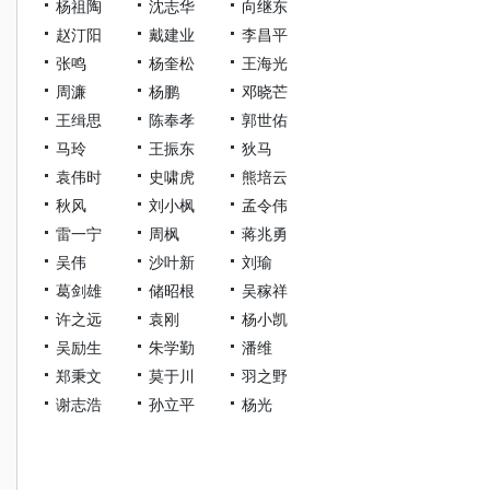
杨祖陶
沈志华
向继东
赵汀阳
戴建业
李昌平
张鸣
杨奎松
王海光
周濂
杨鹏
邓晓芒
王缉思
陈奉孝
郭世佑
马玲
王振东
狄马
袁伟时
史啸虎
熊培云
秋风
刘小枫
孟令伟
雷一宁
周枫
蒋兆勇
吴伟
沙叶新
刘瑜
葛剑雄
储昭根
吴稼祥
许之远
袁刚
杨小凯
吴励生
朱学勤
潘维
郑秉文
莫于川
羽之野
谢志浩
孙立平
杨光