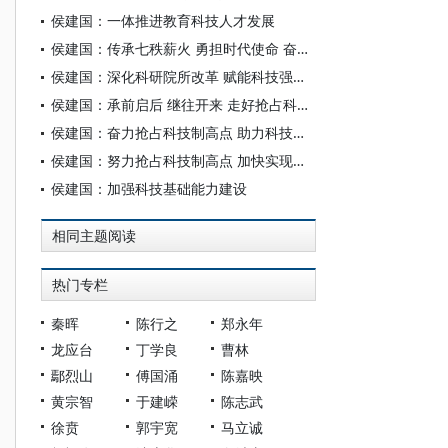
侯建国：一体推进教育科技人才发展
侯建国：传承七秩薪火 勇担时代使命 奋力开创中国科学院学部工作新局面
侯建国：深化科研院所改革 赋能科技强国建设
侯建国：承前启后 继往开来 走好抢占科技制高点新征程
侯建国：奋力抢占科技制高点 助力科技强国建设
侯建国：努力抢占科技制高点 加快实现高水平科技自立自强
侯建国：加强科技基础能力建设
相同主题阅读
热门专栏
秦晖
陈行之
郑永年
龙应台
丁学良
曹林
鄢烈山
傅国涌
陈嘉映
黄宗智
于建嵘
陈志武
徐贲
郭宇宽
马立诚