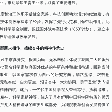
业，推动聚焦主责主业等，取得了重要进展。
制度和治理体系不断健全完善，科技创新动力活力持续激发，有
科技体制改革探索了经验，发挥了先行示范和引领带动作用。此
科学基金制度、跟踪国外战略高技术（“863”计划）、建立中
技治理体系改革发展。
一部薪火相传、接续奋斗的精神传承史
实践中求真务实、报国为民、无私奉献，体现了我国广大知识分
一批著名科学家放弃国外优越的科研条件和生活待遇，回到当时
事业，以国家需求作为自己的研究方向，筚路蓝缕、艰苦创
、无私奉献，自力更生、艰苦奋斗，大力协同、勇于登攀”为内涵
的精神内核。此后，一代代中国科学院人奋楫笃行、执着追求，
斗精神、科学家精神等，注入了具有鲜明中国科学院特质的优秀
共产党人精神谱系的重要组成部分，为我院改革创新发展提供了