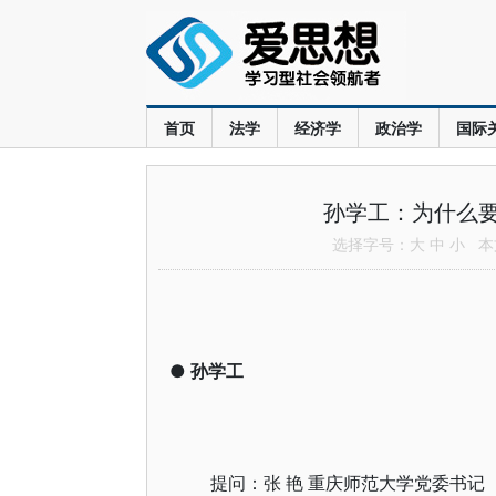
首页
法学
经济学
政治学
国际
孙学工：为什么
选择字号：
大
中
小
本文
●
孙学工
提问：张 艳 重庆师范大学党委书记