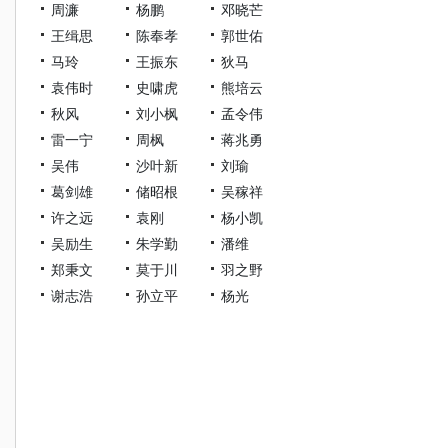
周濂
杨鹏
邓晓芒
王缉思
陈奉孝
郭世佑
马玲
王振东
狄马
袁伟时
史啸虎
熊培云
秋风
刘小枫
孟令伟
雷一宁
周枫
蒋兆勇
吴伟
沙叶新
刘瑜
葛剑雄
储昭根
吴稼祥
许之远
袁刚
杨小凯
吴励生
朱学勤
潘维
郑秉文
莫于川
羽之野
谢志浩
孙立平
杨光