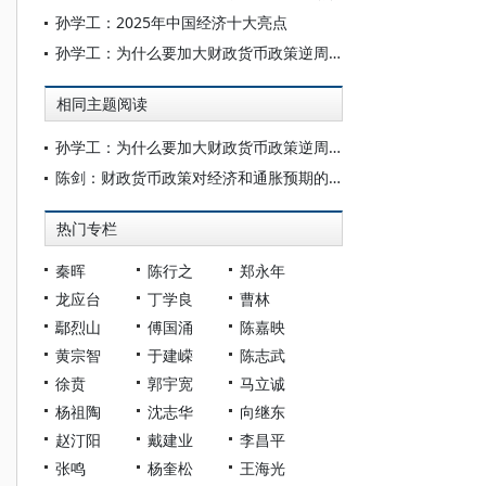
孙学工：2025年中国经济十大亮点
孙学工：为什么要加大财政货币政策逆周期调节力度
相同主题阅读
孙学工：为什么要加大财政货币政策逆周期调节力度
陈剑：财政货币政策对经济和通胀预期的影响及对策
热门专栏
秦晖
陈行之
郑永年
龙应台
丁学良
曹林
鄢烈山
傅国涌
陈嘉映
黄宗智
于建嵘
陈志武
徐贲
郭宇宽
马立诚
杨祖陶
沈志华
向继东
赵汀阳
戴建业
李昌平
张鸣
杨奎松
王海光