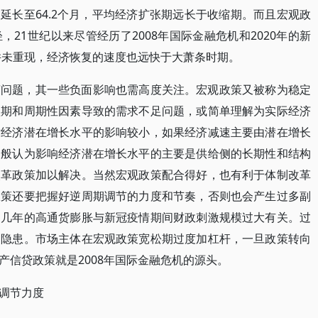
均延长至64.2个月，平均经济扩张期远长于收缩期。而且宏观政
21世纪以来尽管经历了2008年国际金融危机和2020年的新
条并未重现，经济恢复的速度也远快于大萧条时期。
济问题，其一些负面影响也需高度关注。宏观政策又被称为稳定
短期和周期性因素导致的需求不足问题，或简单理解为实际经济
对经济潜在增长水平的影响较小，如果经济减速主要由潜在增长
一般认为影响经济潜在增长水平的主要是供给侧的长期性和结构
改革政策加以解决。当然宏观政策配合得好，也有利于体制改革
政策还要把握好逆周期调节的力度和节奏，否则也会产生过多副
近几年的高通货膨胀与新冠疫情期间财政刺激规模过大有关。过
的隐患。市场主体在宏观政策宽松期过度加杠杆，一旦政策转向
产信贷政策就是2008年国际金融危机的源头。
调节力度