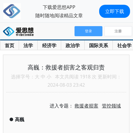
下载爱思想APP
立即下载
随时随地阅读精品文章
登录
注册
首页
法学
经济学
政治学
国际关系
社会学
高巍：救援者损害之客观归责
选择字号：
大
中
小
本文共阅读 1918 次 更新时间：
2024-08-03 23:42
进入专题：
救援者损害
管控领域
●
高巍