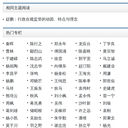
相同主题阅读
赵鹏：行政合规监管的动因、特点与理念
热门专栏
秦晖
陈行之
郑永年
龙应台
丁学良
曹林
鄢烈山
傅国涌
陈嘉映
黄宗智
于建嵘
陈志武
徐贲
郭宇宽
马立诚
杨祖陶
沈志华
向继东
赵汀阳
戴建业
李昌平
张鸣
杨奎松
王海光
周濂
杨鹏
邓晓芒
王缉思
陈奉孝
郭世佑
马玲
王振东
狄马
袁伟时
史啸虎
熊培云
秋风
刘小枫
孟令伟
雷一宁
周枫
蒋兆勇
吴伟
沙叶新
刘瑜
葛剑雄
储昭根
吴稼祥
许之远
袁刚
杨小凯
吴励生
朱学勤
潘维
郑秉文
莫于川
羽之野
谢志浩
孙立平
杨光