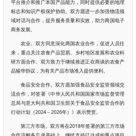
平台推介和推广本国产品能力，同时提供必要的地理
标志和知识产权保护协助。双方愿进一步加强物流领
域对话与合作，提升服务质量和实效，助力两国电子
商务发展。
农业。双方同意深化两国农业合作，促进人员往
来，重点关注农食产品贸易、乡村地区发展和农业科
研方面合作。双方致力于继续推进正在商谈的农食产
品输华协议，为有关产品市场准入提供便利。
食品安全合作。双方愿加强食品安全监管领域交
流合作，对签署《中华人民共和国国家市场监督管理
总局与意大利共和国卫生部关于食品安全监管合作的
行动计划（2024－2026年）》表示赞赏。
第三方市场。双方将在2018年签署的第三方市场
合作谅解备忘录基础上，继续支持已达成的重点项目