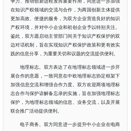
争力、推动创新进程发挥重要作用，同意进一步加强
在知识产权领域的交流与合作，为两国创新主体提供
更加高效、便捷的服务，为双方企业营造良好的知识
产权环境，并对中小企业和初创企业予以特别关注。
鉴此，双方愿启动主管部门间关于知识产权保护的双
边对话机制，旨在实现知识产权保护政策和更有效实
践的信息分享，为重要关切和议题的交流提供便利。
地理标志。双方表达了在地理标志领域进一步开
展合作的意愿，一致同意在中欧地理标志协定框架下
加强信息交流和增强合作力度。双方欢迎两项地理标
志合作与保护谅解备忘录的实施，旨在加强地理标志
保护，为地理标志领域的信息、业务交流，以及开展
联合推广活动提供便利。
电子商务。双方同意进一步提升中小企业在电商