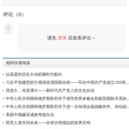
评论（0）
请先
登录
后发表评论～
评论
相同作者阅读
以高度的历史主动把握时代航向
习近平党建思想引领强党强国新征程——写在中国共产党成立105周年之际
其悠久，何其博大——新时代共产党人的文化自信
中华人民共和国和俄罗斯联邦关于倡导世界多极化和新
中华人民共和国和俄罗斯联邦关于进一步加强全面战略协作、深化
美丽中国建设成效考核办法
照亮人类共同未来——全球文明倡议的世界共鸣