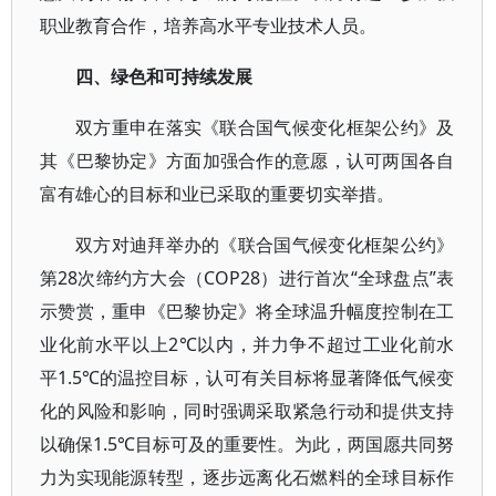
职业教育合作，培养高水平专业技术人员。
四、绿色和可持续发展
双方重申在落实《联合国气候变化框架公约》及
其《巴黎协定》方面加强合作的意愿，认可两国各自
富有雄心的目标和业已采取的重要切实举措。
双方对迪拜举办的《联合国气候变化框架公约》
第28次缔约方大会（COP28）进行首次“全球盘点”表
示赞赏，重申《巴黎协定》将全球温升幅度控制在工
业化前水平以上2℃以内，并力争不超过工业化前水
平1.5℃的温控目标，认可有关目标将显著降低气候变
化的风险和影响，同时强调采取紧急行动和提供支持
以确保1.5℃目标可及的重要性。为此，两国愿共同努
力为实现能源转型，逐步远离化石燃料的全球目标作