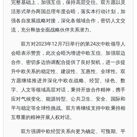
完整基础上，加强互信，保持高层交往。双方愿以灵
活形式举办两国总理年度会晤，落实本行动计划，加
强各自发展战略对接，深化各领域合作，密切人文交
流，充分释放全面战略伙伴关系潜力。
双方对2023年12月7日举行的第24次中欧领导人
会晤表示赞赏，此次会晤为增进中欧互信、加强双边
合作、密切多边协调配合提供了良好契机，进一步提
升中欧关系的稳定性、建设性、互惠性、全球性。双
方愿继续推进并深化中欧在战略、经贸、绿色、数
字、人文等领域高层对话，秉持开放合作精神，携手
应对气候变化、能源转型、公共卫生、安全、国际和
平与稳定等全球性挑战。双方将继续支持中欧秉持相
互尊重的精神开展人权对话。
双方强调中欧经贸关系向更为确定、可预期、平