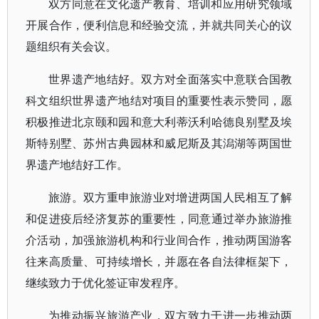
双方同意在文化遗产教育、培训和应用研究领域
开展合作，便利信息和经验交流，并就共同关心的议
题组织有关会议。
世界遗产地结好。双方对全面落实中意联合国教
科文组织世界遗产地结对项目的重要性表示赞同，愿
积极推进北京颐和园和意大利蒂沃利哈德良别墅及埃
斯特别墅、苏州古典园林和威尼斯及其潟湖等两国世
界遗产地结好工作。
旅游。双方重申旅游业对增进两国人民相互了解
和促进疫后经济复苏的重要性，同意通过举办旅游推
介活动，加强旅游机构和行业间合作，推动两国游客
往来高质量、可持续增长，并愿在各自法律框架下，
继续致力于优化签证审发程序。
为推动振兴旅游产业，双方致力于进一步推动两