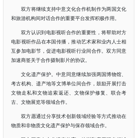
双方将继续支持中意文化合作机制作为两国文化
和旅游机构间对话合作的重要平台发挥积极作用。
双方认识到电影视听合作的重要性，将帮助对方
电影视听作品在本国传播，推动艺术家和业内人士相
互参加电影节，促进电影视听行业间合作。双方同意
加速商签关于合作摄制影片的协议。
文化遗产保护。中意同意继续加强两国博物馆、
考古机构、遗产地等文博单位间合作，鼓励开展打击
文物走私和文物追索返还、文物保护修复、联合考
古、文物展览等领域合作。
双方愿通过分享技术创新领域经验等方式推动在
物质和非物质文化遗产保护与保存领域合作。