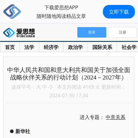
下载爱思想APP
立即下载
随时随地阅读精品文章
登录
注册
首页
法学
经济学
政治学
国际关系
社会学
中华人民共和国和意大利共和国关于加强全面
战略伙伴关系的行动计划（2024－2027年）
选择字号：
大
中
小
本文共阅读 4169 次 更新时间：
2024-07-30 17:34
进入专题：
中意关系
●
新华社