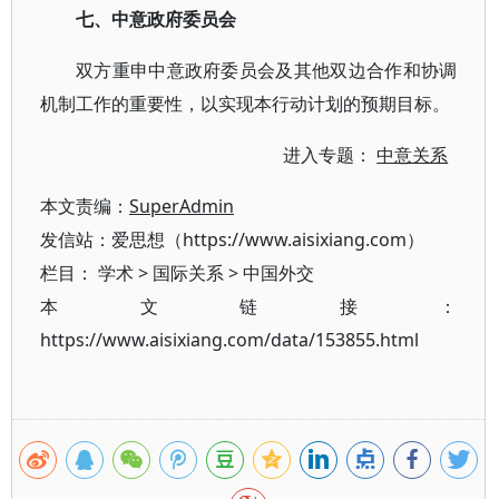
七、中意政府委员会
双方重申中意政府委员会及其他双边合作和协调
机制工作的重要性，以实现本行动计划的预期目标。
进入专题：
中意关系
本文责编：
SuperAdmin
发信站：爱思想（https://www.aisixiang.com）
栏目：
学术
>
国际关系
>
中国外交
本文链接：
https://www.aisixiang.com/data/153855.html