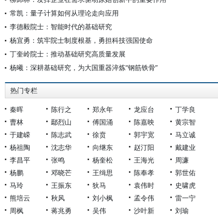
常凯：量子计算如何从理论走向应用
李德毅院士：智能时代的基础研究
杨宜勇：筑牢院士制度根基，勇担科技强国使命
丁奎岭院士：推动基础研究高质量发展
杨曦：深耕基础研究，为大国重器淬炼“钢筋铁骨”
热门专栏
秦晖
陈行之
郑永年
龙应台
丁学良
曹林
鄢烈山
傅国涌
陈嘉映
黄宗智
于建嵘
陈志武
徐贲
郭宇宽
马立诚
杨祖陶
沈志华
向继东
赵汀阳
戴建业
李昌平
张鸣
杨奎松
王海光
周濂
杨鹏
邓晓芒
王缉思
陈奉孝
郭世佑
马玲
王振东
狄马
袁伟时
史啸虎
熊培云
秋风
刘小枫
孟令伟
雷一宁
周枫
蒋兆勇
吴伟
沙叶新
刘瑜