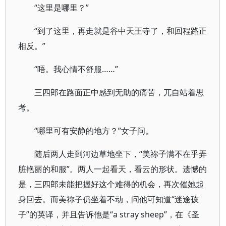
“这里是哪里？”
“到了这里，再走就是谷中天王寺了，和回程路正
相反。”
“唔。我心情不舒服……”
三四郎在路面正中感到无助的痛苦，兀自站着思
考。
“哪里可有安静的地方？”女子问。
随后两人走到河边草地坐下，“美祢子满不在乎弄
脏艳丽的和服”。两人一起看天，看云的形状。遗憾的
是，三四郎未能把握好这个难得的机会，再次催她起
身回去。而美祢子仍坐着不动，问他可知道“迷途孩
子”的英译，并且告诉他是“a stray sheep”，在《圣