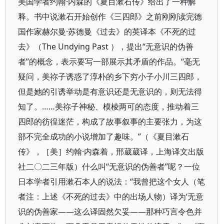
美国学者约翰·内森的《夏目漱石传》给出了一种解
释。书中说漱石开始创作《三四郎》之前刚刚读完德
国作家赫尔曼·苏德曼《过去》的英译本《不死的过
去》（The Undying Past ），提出“无意识的伪善
者”的概念，表示要写一部展示其矛盾的作品。“毫无
疑问，美祢子诱惑了淳朴的乡下穷小子小川三四郎，
但是她的引诱举动是有意识还是无意识的，则无法得
知了。……美祢子神秘、模棱两可的态度，推动着三
四郎的彷徨迷茫，构成了故事叙事的主要张力，为这
部不完全成功的小说增加了趣味。”（《夏目漱石
传》，［美］约翰·内森着，邢葳葳译，上海译文出版
社二〇二三年版）什么叫“无意识的伪善者”呢？一位
日本学者引用漱石本人的说法：“我曾把这个女人（笔
者注：上述《不死的过去》中的出场人物）译为‘无意
识的伪善家——这么译固然欠妥——那种巧言令色并