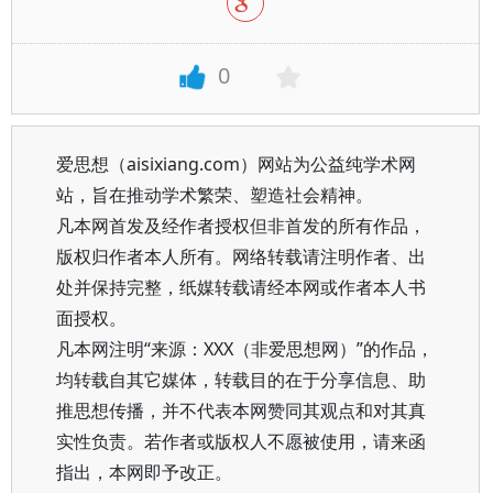
0
爱思想（aisixiang.com）网站为公益纯学术网
站，旨在推动学术繁荣、塑造社会精神。
凡本网首发及经作者授权但非首发的所有作品，
版权归作者本人所有。网络转载请注明作者、出
处并保持完整，纸媒转载请经本网或作者本人书
面授权。
凡本网注明“来源：XXX（非爱思想网）”的作品，
均转载自其它媒体，转载目的在于分享信息、助
推思想传播，并不代表本网赞同其观点和对其真
实性负责。若作者或版权人不愿被使用，请来函
指出，本网即予改正。