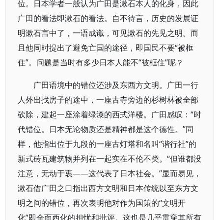
位。日本学者一般认为广田是漱石本人的化身，因此
广田的看法即漱石的看法。自不待言，历史的发展证
明漱石言中了，一语成谶，可见漱石的先见之明。而
且他同时提出了避免亡国的途径，即国民不要“被框
住”。问题是当时有多少日本人能不“被框住”呢？
广田语境中的错位还涉及东西方文明。广田一行
人外出找房子的途中，一座古寺旁边的杉树林被全部
砍除，建起一座涂着绿漆的西式洋楼。广田感叹：“时
代错位。日本无论物质还是精神都是这个德性。”同
样，他指出位于九段的一座古灯塔和名叫“谐行社”的
新式砖瓦建筑物并列在一起实在不伦不类。“但谁都没
注意，无动于衷——这代表了日本社会。”显而易见，
漱石借广田之口指出西方文明和日本传统以至东方文
明之间的错位，再次表明他对作为国策的“文明开
化”即全面西化的担忧和批评。这也是几乎贯穿其所有