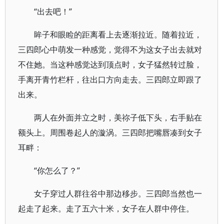
“出去吧！”
眸子和眼睑的距离看上去逐渐拉近。随着拉近，
三四郎心中萌发一种感觉，觉得不为这女子出去就对
不住她。当这种感觉达到顶点时，女子猛然转过脸，
手离开青竹栏杆，往出口方向走去。三四郎立即跟了
出来。
两人在外面并立之时，美祢子低下头，右手贴在
额头上。周围卷起人的漩涡。三四郎把嘴唇凑到女子
耳畔：
“你怎么了？”
女子穿过人群往谷中那边移步。三四郎当然也一
起走了起来。走了五六十米，女子在人群中停住。