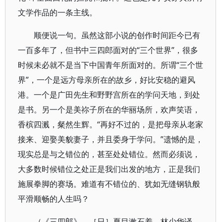
文学作品的一条主线。
顺便说一句。虽然这部小说的创作时间距今已有
一百多年了，但书中三四郎面对的“三个世界”，很多
时候未必就不是当下中国青年所面对的。所谓“三个世
界”，一个是远方母亲所在的故乡，好比安稳的避风
港。一个是广田先生和野野宫所在的学问天地，到处
是书。另一个是美祢子所在的华丽场所，欢声笑语，
香槟四溅，粲然生辉。“再好不过的，是把母亲从老家
接来、迎娶美貌妻子，并且委身于学问。”遗憾的是，
现实总是与之错位的，甚至处处错位。然而必须说，
大多数时候错位之处正是我们出发的地方，正是我们
施展拳脚的赛场。难道有不错位的、犹如无缝钢轨般
平滑顺畅的人生吗？
（《三四郎》，［日］夏目漱石着，林少华译，