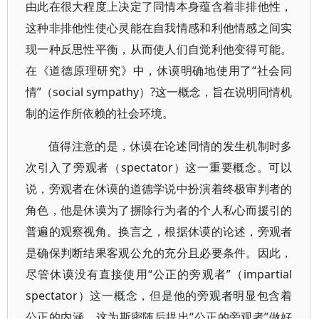
由此在很大程度上决定了同情本身蕴含着非排他性，
这种非排他性使心灵能在自我情感和利他情感之间实
现一种反思性平衡，从而使人们自觉利他变得可能。
在《道德原理研究》中，休谟明确地使用了“社会同
情”（social sympathy）?这一概念，旨在说明同情机
制的运作所依赖的社会环境。
值得注意的是，休谟在论述同情的发生机制时多
次引入了旁观者（spectator）这一重要概念。可以
说，旁观者在休谟的道德学说中扮演着终极审判者的
角色，他是休谟为了摒除行为者的个人私心而援引的
普遍的观察视角。换言之，根据休谟的论述，旁观者
是确保判断结果客观公允的充分且必要条件。因此，
尽管休谟没有直接使用“公正的旁观者”（impartial
spectator）这一概念，但是他的旁观者明显包含着
公正的内涵，这为斯密随后提出“公正的旁观者”做好