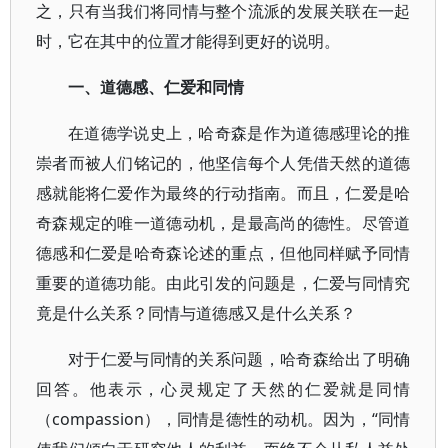
之，只有当我们将同情与整个流派的发展关联在一起
时，它在其中的位置才能得到更好的说明。
一、道德感、仁爱和同情
在道德学说史上，哈奇森是作为道德感理论的推
崇者而被人们铭记的，他坚信每个人凭借天然的道德
感就能将仁爱作为最终的行动指南。而且，仁爱是哈
奇森规定的唯一道德动机，是最高尚的德性。尽管道
德感和仁爱是哈奇森论述的重点，但他同样赋予同情
重要的道德功能。由此引发的问题是，仁爱与同情究
竟是什么关系？同情与道德感又是什么关系？
对于仁爱与同情的关系问题，哈奇森给出了明确
回答。他表示，心灵规定了天然的仁爱就是同情
（compassion），同情是德性的动机。因为，“同情