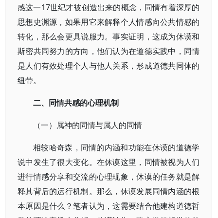
感这一17世纪才被创造出来的概念，同情有着深厚的
思想史渊源，如果用它来解释个人情感向公共情感的
转化，那么会更具说服力。事实证明，这成为休谟和
斯密共同努力的方向，他们认为在道德实践中，同情
是人们有效处理个人与他人关系，形成道德共同体的
纽带。
二、同情共感的心理机制
（一）属神的同情与属人的同情
相较哈奇森，同情的内涵和功能在休谟的道德学
说中发生了很大变化。在休谟这里，同情被视为人们
进行情感分享和交流的心理现象，休谟的任务就是解
释其背后的运行机制。那么，休谟发展同情内涵的根
本原因是什么？笔者认为，这需要结合他建构道德哲