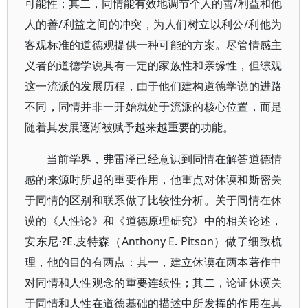
可能性；其二，同情能有效地调节个人的善/利益和他
人的善/利益之间的冲突，为人们树立以利公/利他为
客观标准的道德观提供一种可能的方案。尽管情感主
义者的道德学说具有一定的家族性和亲缘性，但综观
这一流派的发展历程，由于他们建构道德学说的进路
不同，同情并非一开始就处于流派的核心位置，而是
随着其发展逐渐被赋予越来越重要的功能。
当前学界，弗雷泽已经意识到同情在解答道德情
感的来源时所起的重要作用，他重点对休谟和斯密关
于同情的区别和联系做了比较性分析。关于同情在休
谟的《人性论》和《道德原理研究》中的相关论述，
安东尼·?E.皮特森（Anthony E. Pitson）做了细致梳
理，他的目的有两点：其一，建立休谟在两本著作中
对同情和人性观念的重要连续性；其二，论证休谟关
于同情和人性在道德基础的描述中所发挥的作用在其