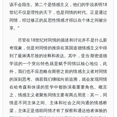
该不会陌生。第二个是情感主义，他们的学说表明18
世纪不仅是理性的天下，也是同情的时代。正是通过
同情，经过修正的反思性情感才得以在个体之间被分
享。”
尽管在18世纪对同情的描述和讨论并不是什么新
奇现象，但是对同情的推崇在英国道德情感主义中得
到了最淋漓尽致的诠释和表达。其中，亚当·斯密道德
学说的一个突出特色就是赋予同情以核心地位，此
外，我们也不应忽略在斯密之前的情感主义者对同情
的深刻思考。倘若我们继续向前追溯，就会发现同情
在哈奇森和休谟的哲学中都扮演着重要角色。概言
之，情感主义者聚焦同情主要有两点用意：其一，同
情是不同主体之间、主体和社会之间沟通的情感桥
梁，主体正是借助同情才有了探察和通达他者体验的