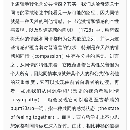
乎逻辑地转化为公共情感？其实，我们从哈奇森关于
同情的零散论述中能看见一条可能的路径，因为同情
就是一种天然的利他情感。在《论激情和情感的本性
与表现，以及对道德感的阐明》（1728）中，哈奇森
将天然的情感和同情都归为公共欲望之列，并认为这
些情感都蕴含着对普遍善的欲求，特别是在天然的情
感和同情（compassion）中存在公共的感觉。进言
之，从同情的特性来看，它既蕴含着公共性又普遍为
个人所有，因此同情本身就兼具个人的和公共的/利他
的双重维度，它可以实现由前者向后者的过渡。再
者，如果我们从词源学和思想史的视角考察同情
（sympathy），就会发现它可以追溯至古希腊的
συμπ?θεια一词，指一种共同的感觉状态（the state
of feeling together）。而且，西方哲学史上不少思
想家都对同情做过深入探讨。由此，相比神秘的道德