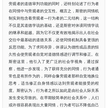
旁观者的道德审判功能的同时，还特别论述了行为者
在同情中与旁观者的交互性。概言之，斯密的同情机
制实则包含着旁观者—行为者的二元结构，这一结构
不仅是其道德学说的基础，还是斯密对休谟同情学说
的继承和超越。因为它不仅更有效地揭示出人在社会
交往中最基础的道德关系，还使同情机制具备更强的
反思功能。为了求同存异，休谟认为德性或品质的恒
久性会使旁观者自觉对道德情感进行调节和修正。在
斯密这里，他引入了更广泛的社会学视角，通过探
察，他进一步发现，为了获得充分的同情，行为者通
常也是有所作为的，同样会像旁观者那样自觉地换位
思考，适当修正自身情感以达到旁观者能接受的程
度。斯密认为，行为者之所以如此是由社会人际关系
发生变化导致的。在早期较简单的社会关系中，人们
或许很容易表现出大量同情，行为者可以不降低自己