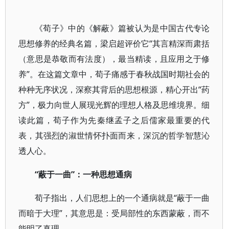
《荀子》中的《解蔽》篇被认为是中国古代专论
思想修养的经典名篇，梁启超评价它“其言精深而肃括
（意思是恭敬而有法度），最当精读，且应用之于修
养”。在这篇文章中，荀子痛感于春秋战国时期社会的
种种无序状况，深察其背后的思想根源，精心开出“药
方”，极力向世人展现光辉的理想人格及思维境界。细
读此篇，荀子作为先秦继孟子之后儒家最重要的代
表，其强烈的淑世情怀扑面而来，深沉的哲学智慧沁
透人心。
“蔽于一曲”：一种思想通病
荀子指出，人们思想上的一个通病就是“蔽于一曲
而暗于大理”，其意思是：受局部性的东西蒙蔽，而不
能明了真理。