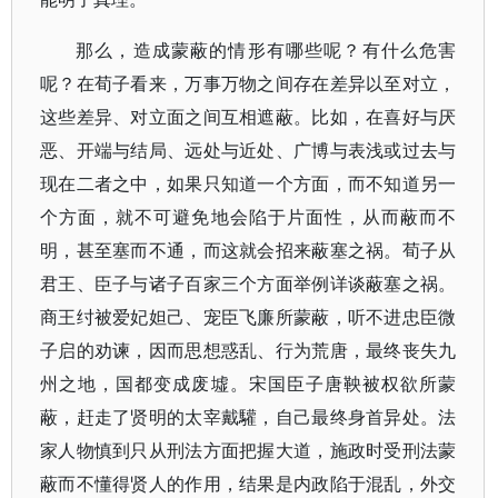
那么，造成蒙蔽的情形有哪些呢？有什么危害
呢？在荀子看来，万事万物之间存在差异以至对立，
这些差异、对立面之间互相遮蔽。比如，在喜好与厌
恶、开端与结局、远处与近处、广博与表浅或过去与
现在二者之中，如果只知道一个方面，而不知道另一
个方面，就不可避免地会陷于片面性，从而蔽而不
明，甚至塞而不通，而这就会招来蔽塞之祸。荀子从
君王、臣子与诸子百家三个方面举例详谈蔽塞之祸。
商王纣被爱妃妲己、宠臣飞廉所蒙蔽，听不进忠臣微
子启的劝谏，因而思想惑乱、行为荒唐，最终丧失九
州之地，国都变成废墟。宋国臣子唐鞅被权欲所蒙
蔽，赶走了贤明的太宰戴驩，自己最终身首异处。法
家人物慎到只从刑法方面把握大道，施政时受刑法蒙
蔽而不懂得贤人的作用，结果是内政陷于混乱，外交