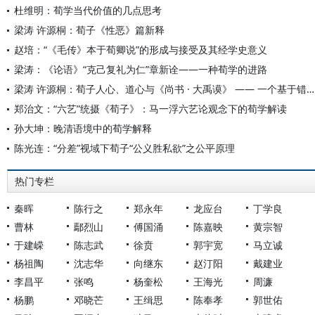
杜维明：荀学当代价值的几点思考
梁涛 许源桐：荀子《性恶》篇新释
赵培：“《毛传》本于荀卿说”的形成与接受及其经学史意义
梁涛：《论语》“克己复礼为仁”章新诠——一种荀学的进路
梁涛 许源桐：荀子人心、道心与《尚书 · 大禹谟》 —— 一个基于错简的学术公案
郑治文：“六艺”统摄《荀子》：马一浮六艺论观念下的荀学解读
孙大坤：晚清语境中的荀学解释
陈光连：“分差”视域下荀子“公义胜私欲”之公平原理
热门专栏
秦晖
陈行之
郑永年
龙应台
丁学良
曹林
鄢烈山
傅国涌
陈嘉映
黄宗智
于建嵘
陈志武
徐贲
郭宇宽
马立诚
杨祖陶
沈志华
向继东
赵汀阳
戴建业
李昌平
张鸣
杨奎松
王海光
周濂
杨鹏
邓晓芒
王缉思
陈奉孝
郭世佑