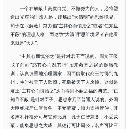
一个在解蔽上高度自觉、不懈努力的人，必将塑
造出光辉的理想人格，锤炼出“大清明”的思维境界。
荀子在《解蔽》篇力倡“主其心而慎治之”或者“仁知且
不蔽”的理想人格，而达致“大清明”思维境界者在他看
来就是“大人”。
“主其心而慎治之”是针对君王而说的。周文王吸
取了商纣“惑其心而乱其行”招来蔽塞之祸的惨痛教
训，认真慎重地治理国家，因而能取代商王纣得到九
州，生时被天下人歌颂，死后被天下人哀悼。这就是
君王“主其心而慎治之”从而得到不蔽之福的典范。“仁
知且不蔽”是针对臣子、思想家乃至普通人说的。齐国
大臣鲍叔牙仁智兼备，不受蒙蔽，倾力支持管仲，其
名声利禄福分可与管仲比肩。孔子仁智兼备，不受蒙
蔽，能集思想之大成，其德行可比周公，名声可比三