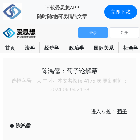
下载爱思想APP
立即下载
随时随地阅读精品文章
登录
注册
首页
法学
经济学
政治学
国际关系
社会学
陈鸿儒：荀子论解蔽
选择字号：
大
中
小
本文共阅读 4175 次 更新时间：
2024-06-04 21:38
进入专题：
荀子
●
陈鸿儒