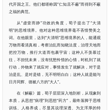
代开国之王。他们都堪称因“仁知且不蔽”而得到不蔽
之福的典范。
从“虚壹而静”功效的角度，荀子提出了“大清
明”的思维境界。他对这种思维境界毫不吝惜赞美之
词。在他眼里，达到“大清明”思维境界的人，能通观
万物而看清真相，考察治乱而知晓法度，治理天地而
把控万物，推行大道而包裹宇宙；这种人不羡慕过
往，不担忧未来，没有忧愁怜惜的心情，时机到了就
行动，外物来了就应对，事情发生了就解决，对于是
治是乱、是对是错，无不明明白白；这种人就是能与
日月同辉、德被八方的“大人”。
在《解蔽》篇，荀子层层深入地剖析，从现象到
本质，从思想“病理”到思想“药方”，最终落脚于思维
训练、人格养成，尽显其说理深透、为文浑厚的特