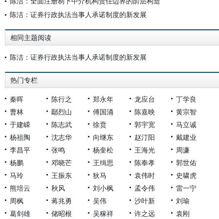
陈洁：全面注册制下中介机构责任边界的阶层构造
陈洁：证券行政执法当事人承诺制度的新发展
相同主题阅读
陈洁：证券行政执法当事人承诺制度的新发展
热门专栏
秦晖
陈行之
郑永年
龙应台
丁学良
曹林
鄢烈山
傅国涌
陈嘉映
黄宗智
于建嵘
陈志武
徐贲
郭宇宽
马立诚
杨祖陶
沈志华
向继东
赵汀阳
戴建业
李昌平
张鸣
杨奎松
王海光
周濂
杨鹏
邓晓芒
王缉思
陈奉孝
郭世佑
马玲
王振东
狄马
袁伟时
史啸虎
熊培云
秋风
刘小枫
孟令伟
雷一宁
周枫
蒋兆勇
吴伟
沙叶新
刘瑜
葛剑雄
储昭根
吴稼祥
许之远
袁刚