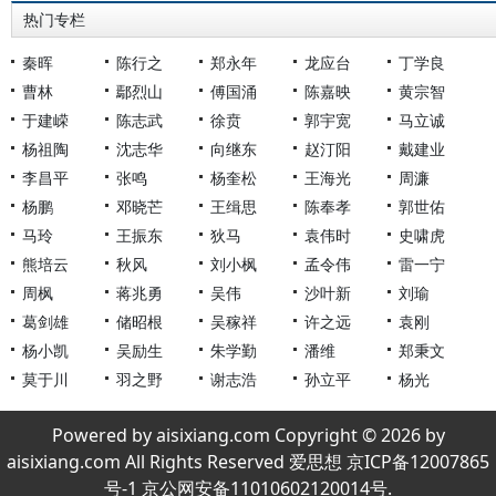
热门专栏
秦晖
陈行之
郑永年
龙应台
丁学良
曹林
鄢烈山
傅国涌
陈嘉映
黄宗智
于建嵘
陈志武
徐贲
郭宇宽
马立诚
杨祖陶
沈志华
向继东
赵汀阳
戴建业
李昌平
张鸣
杨奎松
王海光
周濂
杨鹏
邓晓芒
王缉思
陈奉孝
郭世佑
马玲
王振东
狄马
袁伟时
史啸虎
熊培云
秋风
刘小枫
孟令伟
雷一宁
周枫
蒋兆勇
吴伟
沙叶新
刘瑜
葛剑雄
储昭根
吴稼祥
许之远
袁刚
杨小凯
吴励生
朱学勤
潘维
郑秉文
莫于川
羽之野
谢志浩
孙立平
杨光
Powered by aisixiang.com Copyright © 2026 by
aisixiang.com All Rights Reserved 爱思想 京ICP备12007865
号-1 京公网安备11010602120014号.