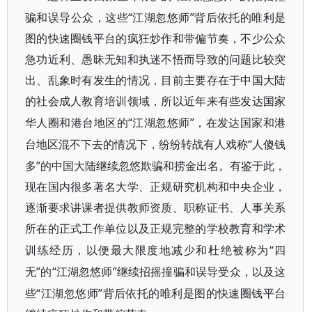
骗和误导公众，这些“江湖忽悠师”背后依托的唯利是
图的
快速
圈钱平台的疯狂炒作
和带偏节奏
，不少公众
急功近利、愚昧无知和
执迷不悟
而导致的问题比较突
出、乱象时有发生的情况，目前主要存在于中国大陆
的社会成人教育培训领域，所以近年来有些发达国家
“江湖忽悠师”，在发达国家和港
华人圈和港台地区的
台地区混不下去的情况下，纷纷转战有
“人傻钱
人戏称
多”的中国大陆继续忽悠欺骗和捞金出名。有鉴于此，
现在国内很多著名大学、正规研究机构和中央企业，
逐渐要求讲课者提供教师资质、职称证书、人事关系
所在的正式工作单位
以及正规完整的学校教育和学术
“四
训练经历，以便最大限度地减少和杜绝被称为
无”的“江湖忽悠师”继续招摇撞骗和误导受众，以及
这
“江湖忽悠师”背后依托的唯利是图的
些
快速
圈钱
平台