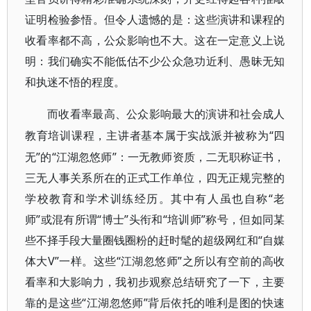
证明检验参悟。但令人遗憾的是：这些演讲和课程的
收看率都不高，公众影响也不大。这在一定意义上说
明：我们确实不能低估不少公众急功近利、愚昧无知
和
执迷不悟
的程度。
而收看率最高、公众影响最大的演讲和社会成人
“四
教育培训课程，主讲者基本属于实战派并被称为
无”的“江湖忽悠师”：一无教师资质，二无职称证书，
三无人事关系所在的正式工作单位，四无正规完整的
学校教育和学术训练经历。其中有人虽也自称“老
师”或混有所谓“博士”头衔和“培训师”称号，但如同某
些不择手段大量圈钱圈粉的赶时髦的超级网红和“自媒
体大V”一样。这些“江湖忽悠师”之所以有空前的高收
看率和大影响力，我初步观察总结研究了一下，主要
靠的是这些“江湖忽悠师”
背后依托的唯利是图的
快速