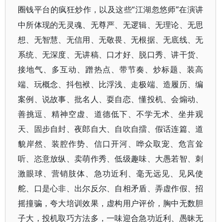
“江湖忽悠师”在演讲
圈钱平台
的疯狂炒作，以及这些
中所体现的无灵魂、无尊严、无逻辑、无理论、无思
想、无智慧、无信用、无敬畏、无根据、无底线、无
系统、无深度、无讲稿、口才好、脱口秀、讲干货、
接地气、多互动、蹭热点、带节奏、炒标题、装高
端、玩概念、抖包袱、比浮浅、走极端、造履历、编
案例、说故事、批名人、耍自恋、懂投机、会煽动、
善挑逗、精神空虚、道德低下、不学无术、坐井观
天、固步自封、夜郎自大、自吹自擂、假话连篇、道
貌岸然、装腔作势、信口开河、哗众取宠、
危言耸
听、
恣意放纵、卖萌作秀、低级趣味、大愚若智、刺
激眼球、营销肢体、急功近利、毫无远见、见风使
舵、口是心非、出尔反尔、自相矛盾、弄虚作假、招
摇撞骗，夸大培训效果，虚构用户评价，胸中无数胆
子大，投机取巧方法多，一味迎合急功近利、愚昧无