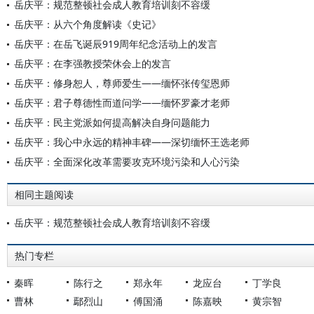
岳庆平：规范整顿社会成人教育培训刻不容缓
岳庆平：从六个角度解读《史记》
岳庆平：在岳飞诞辰919周年纪念活动上的发言
岳庆平：在李强教授荣休会上的发言
岳庆平：修身恕人，尊师爱生——缅怀张传玺恩师
岳庆平：君子尊德性而道问学——缅怀罗豪才老师
岳庆平：民主党派如何提高解决自身问题能力
岳庆平：我心中永远的精神丰碑——深切缅怀王选老师
岳庆平：全面深化改革需要攻克环境污染和人心污染
相同主题阅读
岳庆平：规范整顿社会成人教育培训刻不容缓
热门专栏
秦晖
陈行之
郑永年
龙应台
丁学良
曹林
鄢烈山
傅国涌
陈嘉映
黄宗智