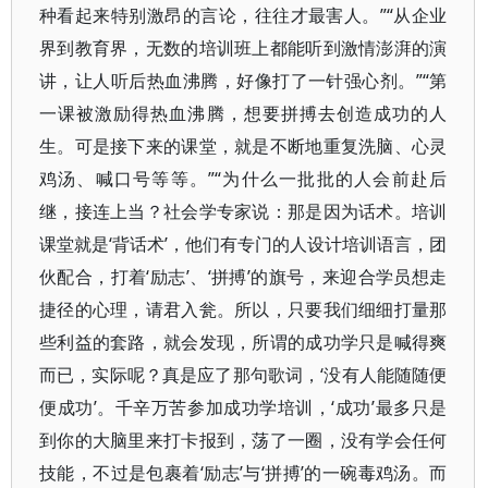
种看起来特别激昂的言论，往往才最害人。”“从企业
界到教育界，无数的培训班上都能听到激情澎湃的演
讲，让人听后热血沸腾，好像打了一针强心剂。”“第
一课被激励得热血沸腾，想要拼搏去创造成功的人
生。可是接下来的课堂，就是不断地重复洗脑、心灵
鸡汤、喊口号等等。”“为什么一批批的人会前赴后
继，接连上当？社会学专家说：那是因为话术。培训
课堂就是‘背话术’，他们有专门的人设计培训语言，团
伙配合，打着‘励志’、‘拼搏’的旗号，来迎合学员想走
捷径的心理，请君入瓮。所以，只要我们细细打量那
些利益的套路，就会发现，所谓的成功学只是喊得爽
而已，实际呢？真是应了那句歌词，‘没有人能随随便
便成功’。千辛万苦参加成功学培训，‘成功’最多只是
到你的大脑里来打卡报到，荡了一圈，没有学会任何
技能，不过是包裹着‘励志’与‘拼搏’的一碗毒鸡汤。而