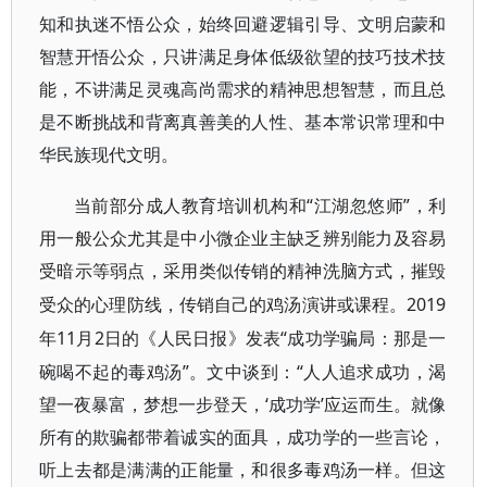
知和
执迷不悟
公众，始终回避逻辑引导、文明启蒙和
智慧开悟公众，只讲满足身体低级欲望的技巧技术技
能，不讲满足灵魂高尚需求的精神思想智慧，而且总
是不断挑战和背离真善美的人性、基本常识常理和中
华民族现代文明。
“江湖忽悠师”，
当前部分
成人教育培训
机构和
利
用一般公众尤其是中小微企业主缺乏辨别能力及容易
受暗示等弱点，采用类似传销的精神洗脑方式，摧毁
2019
受众的心理防线，传销自己的
鸡汤
演讲或课程。
年11月2日的《
“成功学骗局：那是一
人民日报
》发表
碗喝不起的毒鸡汤”。文中谈到：“人人追求成功，渴
望一夜暴富，梦想一步登天，‘成功学’应运而生。就像
所有的欺骗都带着诚实的面具，成功学的一些言论，
听上去都是满满的正能量，和很多毒鸡汤一样。但这