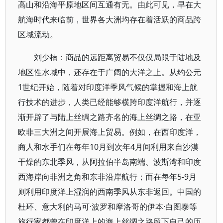
高山和沿海平原地区间互通有无。由此可见，早在大
航海时代来临前，世界各大洲均存在着活跃的商品跨
区域流动。
刘少楠：商品的远距离贸易不仅仅局限于陆地及
地区性水域中，还存在于广阔的大洋之上。从约公元
1世纪开始，随着对印度洋季风气候的掌握和海上航
行技术的进步，人类已经能够横跨印度洋航行，并逐
渐开辟了与陆上丝绸之路齐名的海上丝绸之路，在亚
欧非三大洲之间开展海上贸易。例如，在西印度洋，
商人和水手们在每年10月到次年4月间利用来自沙漠
干燥的东北季风，从阿拉伯半岛南端、波斯湾和印度
西海岸向非洲之角和东非沿岸航行；而在每年5-9月
则利用印度洋上湿润的西南季风从东非返回。中国的
杜环、意大利的马可·波罗和摩洛哥的伊本·白图泰等
旅行家都曾在印度洋上的海上丝绸之路留下自己的历