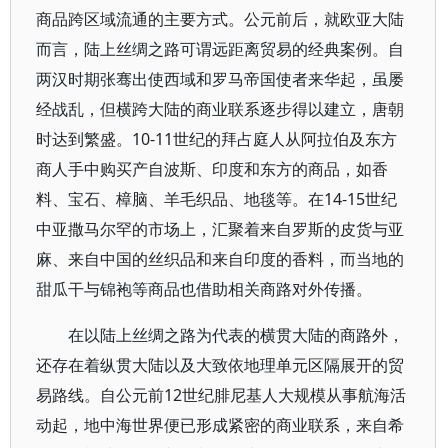
商品跨区域流通的主要方式。公元前后，就欧亚大陆
而言，陆上丝绸之路可谓远距离贸易的经典案例。自
两汉时期张骞出使西域和罗马帝国使者来华起，虽屡
经战乱，但横跨大陆的商业联系逐步得以建立，唐朝
时达到繁盛。10-11世纪的拜占庭人从阿拉伯及东方
商人手中购买产自波斯、印度和东方的商品，如香
料、宝石、樟脑、羊毛织品、地毯等。在14-15世纪
中亚撒马尔罕的市场上，汇聚着来自罗斯的皮货与亚
麻、来自中国的丝织品和来自印度的香料，而当地的
甜瓜干与锦袍等商品也借助相关商路对外传播。
在以陆上丝绸之路为代表的横贯大陆的商路外，
还存在着纵贯大陆以及大致依地理单元区隔展开的贸
易路线。自公元前12世纪腓尼基人大规模从事航海活
动起，地中海世界便已形成紧密的商业联系，来自希