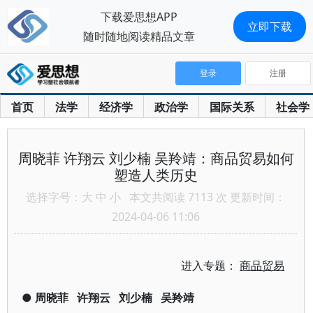
下载爱思想APP
立即下载
随时随地阅读精品文章
登录
注册
首页
法学
经济学
政治学
国际关系
社会学
周晓菲 许翔云 刘少楠 吴羚靖：商品贸易如何
塑造人类历史
选择字号：
大
中
小
本文共阅读 7113 次 更新时间：
2024-04-06 11:06
进入专题：
商品贸易
●
周晓菲
许翔云
刘少楠
吴羚靖