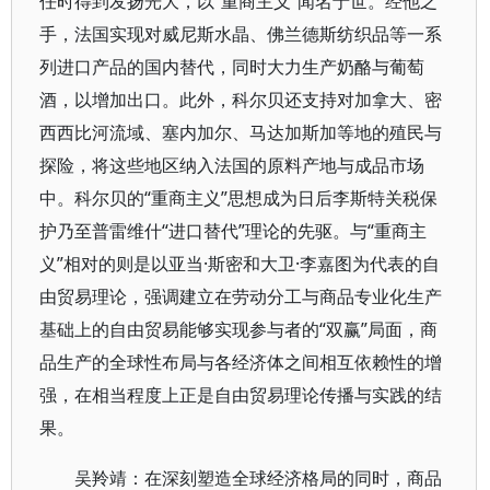
任时得到发扬光大，以“重商主义”闻名于世。经他之
手，法国实现对威尼斯水晶、佛兰德斯纺织品等一系
列进口产品的国内替代，同时大力生产奶酪与葡萄
酒，以增加出口。此外，科尔贝还支持对加拿大、密
西西比河流域、塞内加尔、马达加斯加等地的殖民与
探险，将这些地区纳入法国的原料产地与成品市场
中。科尔贝的“重商主义”思想成为日后李斯特关税保
护乃至普雷维什“进口替代”理论的先驱。与“重商主
义”相对的则是以亚当·斯密和大卫·李嘉图为代表的自
由贸易理论，强调建立在劳动分工与商品专业化生产
基础上的自由贸易能够实现参与者的“双赢”局面，商
品生产的全球性布局与各经济体之间相互依赖性的增
强，在相当程度上正是自由贸易理论传播与实践的结
果。
吴羚靖：在深刻塑造全球经济格局的同时，商品