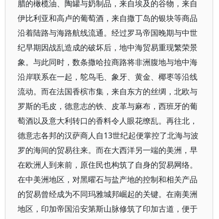
腊的橄榄油、陶罐与奶制品，来自埃及的谷物，来自
伊比利亚和高卢的葡萄酒，来自撒丁岛的银块等商品
沿着陆路与海路航线流通。经过罗马帝国晚期与中世
纪早期因战乱造成的破坏后，地中海贸易重现繁荣景
象。与此同时，数条撒哈拉商路将非洲腹地与地中海
沿岸联系在一起，鸵鸟毛、象牙、黄金、椰枣等沿线
流动。而在法国香槟市集，来自东方的丝绸，北欧与
罗斯的毛皮，德意志的铁、皮革与麻布，西班牙的葡
萄酒以及意大利转口的香料令人眼花缭乱。再往北，
德意志各邦的汉萨商人自13世纪起便掌控了北海与波
罗的海间的贸易往来。而在大西洋另一端的美洲，早
在欧洲人到来前，原住民也构筑了自身的贸易网络。
在中美洲地区，对黑曜石与盐产地的控制和相关产品
的贸易曾经成为不同玛雅城邦崛起的关键。在南美洲
地区，印加帝国沿安第斯山脉修筑了印加古道，便于