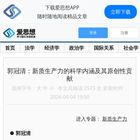
下载爱思想APP
立即下载
随时随地阅读精品文章
登录
注册
首页
法学
经济学
政治学
国际关系
社会学
郭冠清：新质生产力的科学内涵及其原创性贡
献
选择字号：
大
中
小
本文共阅读 2573 次 更新时间：
2024-04-04 19:50
进入专题：
新质生产力
●
郭冠清