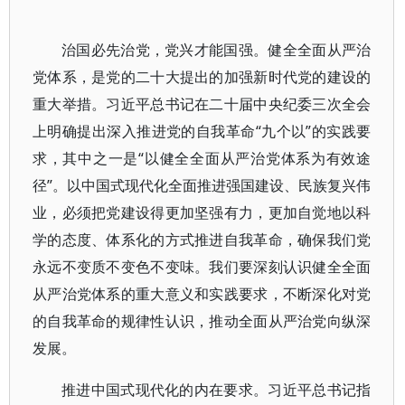
治国必先治党，党兴才能国强。健全全面从严治
党体系，是党的二十大提出的加强新时代党的建设的
重大举措。习近平总书记在二十届中央纪委三次全会
上明确提出深入推进党的自我革命“九个以”的实践要
求，其中之一是“以健全全面从严治党体系为有效途
径”。以中国式现代化全面推进强国建设、民族复兴伟
业，必须把党建设得更加坚强有力，更加自觉地以科
学的态度、体系化的方式推进自我革命，确保我们党
永远不变质不变色不变味。我们要深刻认识健全全面
从严治党体系的重大意义和实践要求，不断深化对党
的自我革命的规律性认识，推动全面从严治党向纵深
发展。
推进中国式现代化的内在要求。习近平总书记指