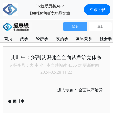
下载爱思想APP
立即下载
随时随地阅读精品文章
登录
注册
首页
法学
经济学
政治学
国际关系
社会学
周叶中：深刻认识健全全面从严治党体系
选择字号：
大
中
小
本文共阅读 4335 次 更新时间：
2024-02-28 11:22
进入专题：
全面从严治党
●
周叶中