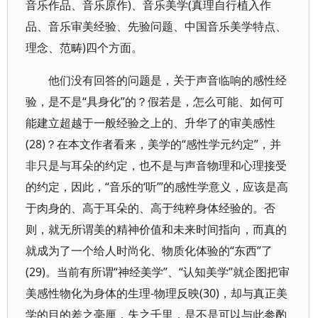
音乐作品、音乐原作)、音乐美学(真理自行植入作
品、音乐审美经验、先验问题、中国音乐美学特点、
理念、范畴)四个方面。
他们没有回答的问题是，关于声音临响的感性经
验，是不是“具身化”的？假若是，怎么可能、如何可
能建立超越于一般经验之上的、升华了的审美感性
(28)？在本文作者看来，美学的“感性学元约定”，并
非只是与耳朵的约定，也不是与声音物理和心理接受
的约定，因此，“音乐的‘听’”的感性学意义，应该是高
于肉身的、高于耳朵的、高于纯粹身体经验的。否
则，就无所谓美的精神价值和未来时间指向，而真的
就成为了一个给人时尚化、物质化体验的“东西”了
(29)。当前有所谓“神经美学”、“认知美学”就企图把审
美感性物化为身体的生理-物理反映(30)，却与真正美
学的目的差之毫厘，失之千里，是不是可以与此参酌