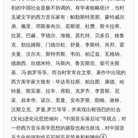
初的中国社会是极不协调的。有学者粗略统计，当时
见诸文字的西方音乐家有：帕勒斯特里那、蒙特威尔
弟、佩里、邓斯泰布尔、若斯堪、杜费、斯卡拉蒂、
拉莫、巴赫、亨德尔、海顿、莫扎特、贝多芬、格鲁
克、勃拉姆斯、门德尔松、舒曼、李斯特、肖邦、霍
夫曼、沃尔夫、斯特劳斯、韦伯、柏辽兹、瓦格纳、
德彪西、欣德米特、马斯内、鲁宾斯坦、柴可夫斯
基、冯·彪罗等等。而当时常常在文章、著作中出现的
西方美学家大致有：毕达哥拉斯、柏拉图、康德、哈
特曼、斯宾塞、拉辛、席勒、克罗齐、李普斯、尼
采、叔本华、诺尔、里曼、安布罗斯、朗格、谢林、
汉斯立克、罗曼.罗兰等等，并表现出根强烈的社会
(文化)进化论思想倾向，“中国音乐落后论”等观点，对
一些西方音乐美学思想的摄取也相当肤浅，对中国音
乐文化的评判也不可能不是简单和粗陋的④。