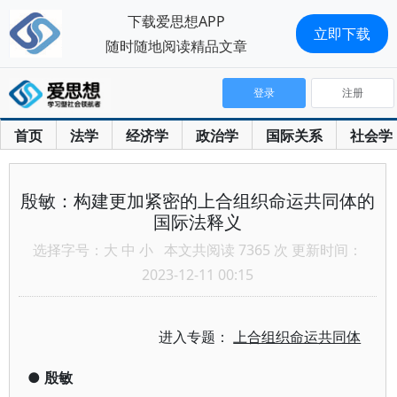
下载爱思想APP
立即下载
随时随地阅读精品文章
登录
注册
首页
法学
经济学
政治学
国际关系
社会学
殷敏：构建更加紧密的上合组织命运共同体的
国际法释义
选择字号：
大
中
小
本文共阅读 7365 次 更新时间：
2023-12-11 00:15
进入专题：
上合组织命运共同体
●
殷敏