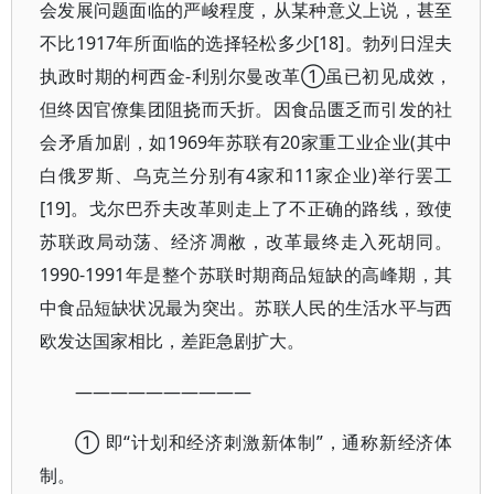
会发展问题面临的严峻程度，从某种意义上说，甚至
不比1917年所面临的选择轻松多少[18]。勃列日涅夫
执政时期的柯西金-利别尔曼改革①虽已初见成效，
但终因官僚集团阻挠而夭折。因食品匮乏而引发的社
会矛盾加剧，如1969年苏联有20家重工业企业(其中
白俄罗斯、乌克兰分别有4家和11家企业)举行罢工
[19]。戈尔巴乔夫改革则走上了不正确的路线，致使
苏联政局动荡、经济凋敝，改革最终走入死胡同。
1990-1991年是整个苏联时期商品短缺的高峰期，其
中食品短缺状况最为突出。苏联人民的生活水平与西
欧发达国家相比，差距急剧扩大。
——————————
① 即“计划和经济刺激新体制”，通称新经济体
制。