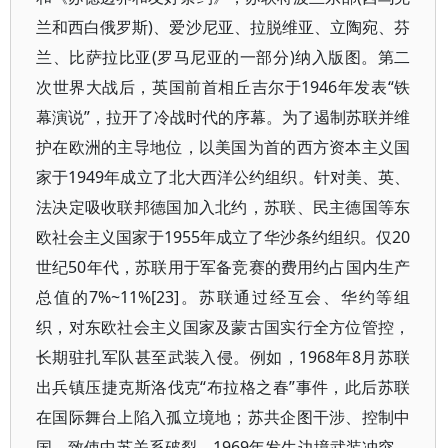
兰和西白俄罗斯)、爱沙尼亚、拉脱维亚、立陶宛、芬
兰、比萨拉比亚(罗马尼亚的一部分)纳入版图。第二
次世界大战后，英国前首相丘吉尔于1946年发表“铁
幕演说”，拉开了冷战时代的序幕。为了遏制苏联并维
护在欧洲的主导地位，以美国为首的西方资本主义国
家于1949年成立了北大西洋公约组织。针对美、英、
法决定吸收联邦德国加入北约，苏联、民主德国等东
欧社会主义国家于1955年成立了华沙条约组织。仅20
世纪50年代，苏联用于军备竞赛的费用约占国内生产
总值的7%~11%[23]。苏联通过经互会、华约等组
织，对东欧社会主义国家及蒙古国实行全方位管控，
长期驻扎军队甚至武装入侵。例如，1968年8月苏联
出兵镇压捷克斯洛伐克“布拉格之春”事件，此后苏联
在国际舞台上陷入孤立境地；苏共企图干涉、控制中
国，致使中苏关系破裂，1969年发生边境武装冲突。