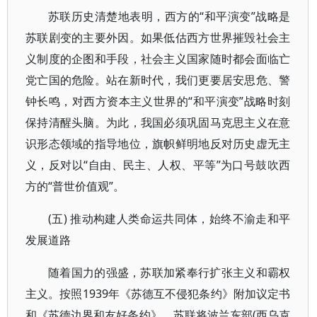
苏联历史清楚地表明，西方的“和平演变”战略是
苏联剧变的主要外因。如果低估西方世界摧毁社会主
义制度的企图和手段，社会主义国家随时都会面临亡
党亡国的危险。站在新时代，我们更要居安思危、警
钟长鸣，对西方资本主义世界的“和平演变”战略时刻
保持清醒头脑。为此，我国必须巩固马克思主义在意
识形态领域的指导地位，旗帜鲜明地反对历史虚无主
义，反对以“自由、民主、人权、平等”为口号鼓吹西
方的“普世价值观”。
(五) 推动构建人类命运共同体，始终不渝走和平
发展道路
随着国力的强盛，苏联加紧奉行扩张主义和霸权
主义。按照1939年《苏德互不侵犯条约》附加议定书
和《苏德边界和友好条约》，苏联将波兰东部(西乌克