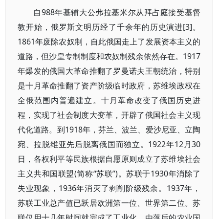
自988年基辅大公弗拉基米尔从拜占庭接受基督
教开始，俄罗斯文明历经了千余年的历史演进[3]。
1861年废除农奴制，自此俄国走上了发展资本主义的
道路，但沙皇专制制度和农奴制残余依然存在。1917
年爆发的俄国大革命推翻了罗曼诺夫王朝统治，特别
是十月革命推翻了资产阶级临时政府，苏维埃政权在
全俄范围内普遍建立。十月革命改变了俄国历史进
程，实现了社会制度大变革，开辟了俄国社会主义现
代化道路。到1918年，芬兰、波兰、爱沙尼亚、立陶
宛、拉脱维亚先后脱离俄国而独立。1922年12月30
日，各权利平等民族根据自愿原则成立了苏维埃社会
主义共和国联盟(简称“苏联”)。苏联于1930年消除了
失业现象，1936年消灭了剥削阶级残余。1937年，
苏联工业总产值已跃居欧洲第一位、世界第二位。苏
联仅用十几年时间就完成了工业化，由落后的农业国