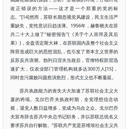
改正错误的方法——这才是一个郑重的党的标
志。”[14]然而，苏联长期忽视党风建设，民主生活严
重缺失，党性意识日趋淡薄。1956年，赫鲁晓夫在苏
共二十大上做了“秘密报告”(《关于个人崇拜及其后
果》)，全盘否定斯大林，在苏联国内及整个社会主义
阵营造成巨大的思想混乱，也引发了资本主义世界的
反苏反共浪潮。勃列日涅夫当政后，官僚特权阶层迅
速扩大，仅农业部门管理机构就多达300万人[15]，
同时贪污腐败问题愈演愈烈，形式主义也不断蔓延。
苏共执政能力的丧失大大加速了苏联社会主义大
厦的坍塌。戈尔巴乔夫执政时期，全党理想信念动
摇，退党人数日益增多，党成为乌合之众。戈尔巴乔
夫宣布辞去苏共中央总书记职务，并以苏联总统名义
要求苏共自行解散。“苏联共产党是苏维埃社会主义共