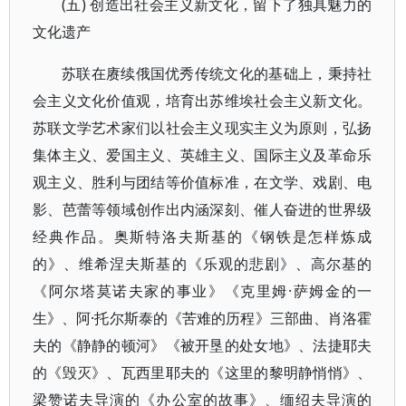
(五) 创造出社会主义新文化，留下了独具魅力的
文化遗产
苏联在赓续俄国优秀传统文化的基础上，秉持社
会主义文化价值观，培育出苏维埃社会主义新文化。
苏联文学艺术家们以社会主义现实主义为原则，弘扬
集体主义、爱国主义、英雄主义、国际主义及革命乐
观主义、胜利与团结等价值标准，在文学、戏剧、电
影、芭蕾等领域创作出内涵深刻、催人奋进的世界级
经典作品。奥斯特洛夫斯基的《钢铁是怎样炼成
的》、维希涅夫斯基的《乐观的悲剧》、高尔基的
《阿尔塔莫诺夫家的事业》《克里姆·萨姆金的一
生》、阿·托尔斯泰的《苦难的历程》三部曲、肖洛霍
夫的《静静的顿河》《被开垦的处女地》、法捷耶夫
的《毁灭》、瓦西里耶夫的《这里的黎明静悄悄》、
梁赞诺夫导演的《办公室的故事》、缅绍夫导演的