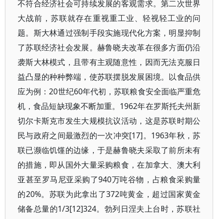
不符合经济社会可持续发展的客观需求。第二次世界
大战前，苏联就存在重视重工业、轻视轻工业的问
题。斯大林通过强制手段实施现代化方案，明显抑制
了苏联经济社会发展。赫鲁晓夫改革在很多方面仍沿
袭斯大林模式，且带有主观随意性，因而无法克服日
益凸显的种种弊端，使苏联摆脱发展困境。以食品供
应为例：20世纪60年代初，苏联粮食安全面临严重危
机，食品短缺现象不断加重。1962年在罗斯托夫州新
切尔卡斯克市发生大规模抗议活动，这是苏联时期公
民与政府之间最激烈的一次冲突[17]。1963年秋，苏
联已濒临饥馑的边缘，于是赫鲁晓夫采取了前所未有
的措施，即从国外大量采购粮食，在加拿大、澳大利
亚甚至罗马尼亚采购了940万吨谷物，占粮食采购量
的20%。苏联为此拿出了372吨黄金，超过国家黄金
储备总量的1/3[12]324。勃列日涅夫上台时，苏联社