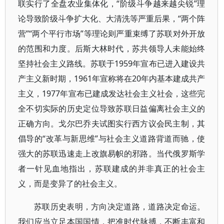
联实行了全盘农业集体化，“阶级斗争越来越尖锐”理
论导致阶级斗争扩大化、大清洗等严重后果，“两个阵
营”“两个平行市场”等理论则严重束缚了苏联对外开放
的范围和力度。后斯大林时代，苏共领导人未能始终
坚持社会主义路线。苏联于1959年宣布已进入建设共
产主义新时期，1961年宣称将在20年内基本建成共产
主义，1977年宣布已建成发达社会主义社会，这些完
全不切实际的历史定位导致苏联日益偏离社会主义的
正确方向。戈尔巴乔夫试图实行西方议会民主制，其
倡导的“改革与新思维”与社会主义道路背道而驰，使
强大的苏联迅速走上改旗易帜的邪路。当代俄罗斯学
者一针见血地指出，苏联建成的并非真正的社会主
义，而是变异了的社会主义。
苏联历史表明，方向决定道路，道路决定命运。
我们应当立足本国国情，把准时代脉搏，不断丰富和