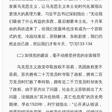
发展马克思主义，让马克思主义本土化时代化展现出
更强大的真理力量。习近平总书记深刻指出：“无论我
们吸收了什么有益的东西，最后都要本土化。十月革
命的风吹进来了，但我们党最终也没有成为一个苏联
式的党。冷战结束后，苏联解体、东欧剧变，我们仍
然走自己路，所以我们才有今天。”[13]133-134
(二) 加强党的建设，毫不动摇坚持党的全面领导
马克思主义政党夺取政权不容易，巩固政权更不
容易。苏共拥有二十万党员时夺取了政权，拥有二百
万党员时打败了希特勒，拥有近二千万党员时却丧失
了政权。由于苏共出了问题，社会主义苏联就出了大
问题，没能跳出“其兴也勃焉，其亡也忽焉”的历史周
期律。早在1920年，列宁就指出：“公开承认错误，
揭露犯错误的原因，分析产生错误的环境，仔细讨论