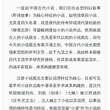
一提起中国古代小说，我们往往会想到以叙事
（即讲故事）为核心特征的小说，如明清章回小说，
尤其是四大名著，或是唐代的传奇抑或清代蒲松龄的
《聊斋志异》等篇幅稍显短小的小说作品。然而纵观
古人的小说观念，尤其是宋代以前的小说观念，却与
今天的小说观念有着天壤之别。中国古代小说长期受
儒家思想的评判主导，处于九流之末，虽始终未能被
历代主流学术研究所接纳，但其形成发展源远流长，
内涵丰富驳杂，体系构建嬗变有绪。
汉唐小说观念主要以说理特征为核心。目前可见
最早对小说作品集中著录及学术体系构建的，是汉代
班固根据刘向、刘歆《别录》《七略》修订而成的
·艺文志》。汉人确立了小说以言说理、以事说
《汉书
理的独特性质与特征，将能否宣扬“小道”作为小说的