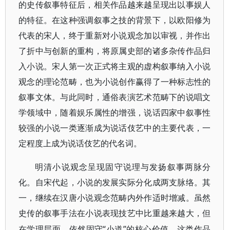
的史传叙事特征后，相关作品越来越呈现出以事娱人
的特征。在这种强调叙事之技的背景下，以欧阳修为
代表的宋人，终于重新对小说观念加以审视，并作出
了折中与创新的重构，将原属史部的诸多杂传作品归
入小说。宋人第一次正式将主观的虚构叙事纳入小说
观念的理论范畴，也为小说创作赢得了一种标志性的
叙事文体。与此同时，通俗表演艺术范畴下的说唱文
学领域中，随着娱乐属性的增强，说话四家中叙事性
较强的小说一类逐渐成为说话伎艺中的主要代表，一
定程度上成为说话伎艺的代名词。
明清小说观念呈现固守说理与发扬叙事两脉分
化。自宋代起，小说的发展实际分化成两支脉络。其
一，继续在汉唐小说观念范畴内外作适时增减。虽然
史传的叙事手法在小说表现技艺中比重越来越大，但
“小道”的核心价值。这类作品
在学理层面，依然固守