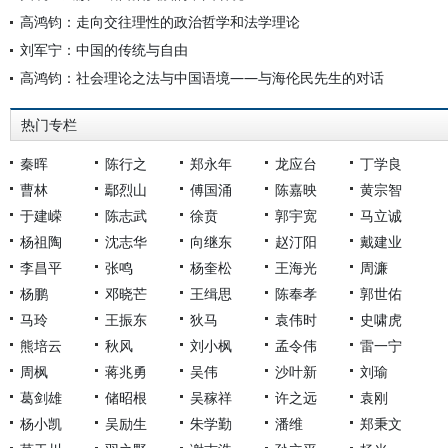
高鸿钧：走向交往理性的政治哲学和法学理论
刘军宁：中国的传统与自由
高鸿钧：社会理论之法与中国语境——与海伦民先生的对话
热门专栏
秦晖
陈行之
郑永年
龙应台
丁学良
曹林
鄢烈山
傅国涌
陈嘉映
黄宗智
于建嵘
陈志武
徐贲
郭宇宽
马立诚
杨祖陶
沈志华
向继东
赵汀阳
戴建业
李昌平
张鸣
杨奎松
王海光
周濂
杨鹏
邓晓芒
王缉思
陈奉孝
郭世佑
马玲
王振东
狄马
袁伟时
史啸虎
熊培云
秋风
刘小枫
孟令伟
雷一宁
周枫
蒋兆勇
吴伟
沙叶新
刘瑜
葛剑雄
储昭根
吴稼祥
许之远
袁刚
杨小凯
吴励生
朱学勤
潘维
郑秉文