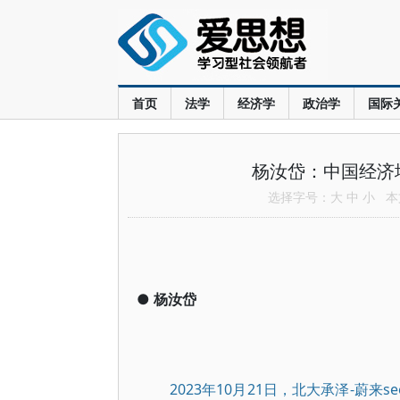
首页
法学
经济学
政治学
国际
杨汝岱：中国经济
选择字号：
大
中
小
本文
●
杨汝岱
2023年10月21日，北大承泽-蔚