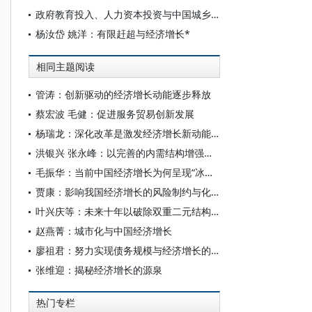
政府教育投入、人力资本投资与中国城乡收入差距
杨汝岱 姚洋：有限赶超与经济增长*
相同主题阅读
管涛：创新驱动的经济增长动能逐步释放
蔡宏波 毛健：促进服务贸易创新发展
杨瑞龙：深化改革是激发经济增长新动能的关键措施
洪银兴 张永峰：以完善的内需结构增强内需对经济增长的主拉动力作用
毛振华：当前中国经济增长为何呈现“冰火两重天”格局？
贾康：影响我国经济增长的风险制约与化解突破路径
叶兴庆等：未来十年以破除双重二元结构促进经济增长的潜力与建议
赵燕菁：城市化与中国经济增长
廖祖君：努力实现债务规模与经济增长的动态平衡
张维迎：揭秘经济增长的源泉
热门专栏