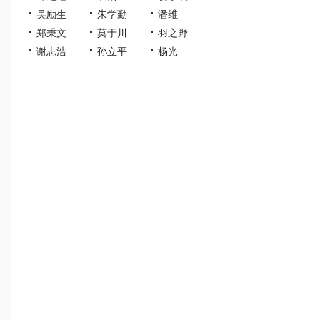
吴励生
朱学勤
潘维
郑秉文
莫于川
羽之野
谢志浩
孙立平
杨光