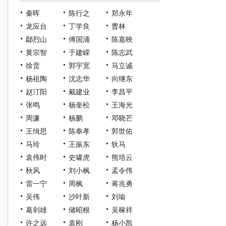
秦晖
陈行之
郑永年
龙应台
丁学良
曹林
鄢烈山
傅国涌
陈嘉映
黄宗智
于建嵘
陈志武
徐贲
郭宇宽
马立诚
杨祖陶
沈志华
向继东
赵汀阳
戴建业
李昌平
张鸣
杨奎松
王海光
周濂
杨鹏
邓晓芒
王缉思
陈奉孝
郭世佑
马玲
王振东
狄马
袁伟时
史啸虎
熊培云
秋风
刘小枫
孟令伟
雷一宁
周枫
蒋兆勇
吴伟
沙叶新
刘瑜
葛剑雄
储昭根
吴稼祥
许之远
袁刚
杨小凯