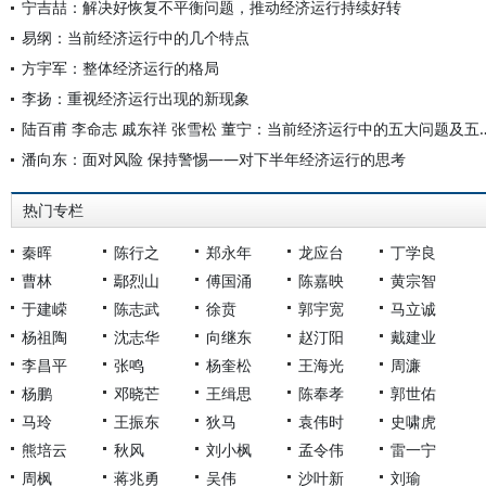
宁吉喆：解决好恢复不平衡问题，推动经济运行持续好转
易纲：当前经济运行中的几个特点
方宇军：整体经济运行的格局
李扬：重视经济运行出现的新现象
陆百甫 李命志 戚东祥 张雪松 董宁：
潘向东：面对风险 保持警惕——对下半年经济运行的思考
热门专栏
秦晖
陈行之
郑永年
龙应台
丁学良
曹林
鄢烈山
傅国涌
陈嘉映
黄宗智
于建嵘
陈志武
徐贲
郭宇宽
马立诚
杨祖陶
沈志华
向继东
赵汀阳
戴建业
李昌平
张鸣
杨奎松
王海光
周濂
杨鹏
邓晓芒
王缉思
陈奉孝
郭世佑
马玲
王振东
狄马
袁伟时
史啸虎
熊培云
秋风
刘小枫
孟令伟
雷一宁
周枫
蒋兆勇
吴伟
沙叶新
刘瑜