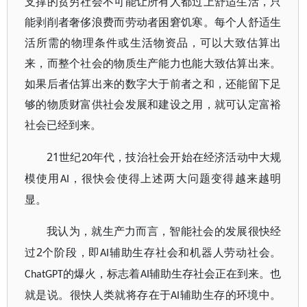
支撑的贫穷社会不可能让所有人都过上舒适生活，只
能剥削者奢侈浪费而劳动者困窘饥寒。每个人舒适生
活所需的物理条件或生活物资品，可以大致估算出
来，而整个社会的物质生产能力也能大致估算出来。
如果后者估算出来的数字大于前者之和，还能留下足
够的物质财富供社会发展和建设之用，就可认定富裕
社会已经到来。
21
世纪
年代，技治社会开始在经济活动中大规
20
模使用
，很快会使得上述两大问题变得越来越明
AI
显。
我认为，就生产力而言，智能社会的发展很快经
2
过
个阶段，即
辅助生存社会和机器人劳动社会。
AI
的爆火，标志着
辅助生存社会正在到来。也
ChatGPT
AI
就是说。很快人类就将存在于
辅助生存的环境中。
AI