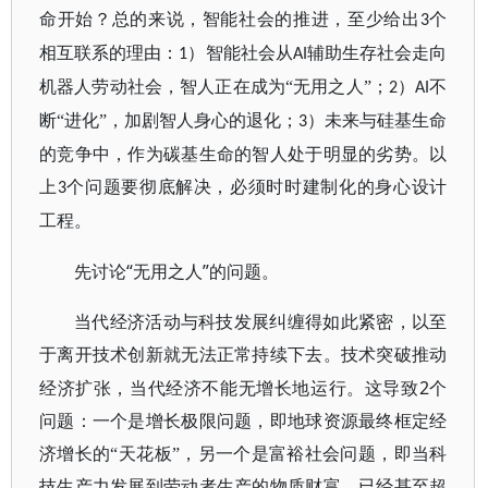
命开始？总的来说，智能社会的推进，至少给出
个
3
相互联系的理由：
）智能社会从
辅助生存社会走向
1
AI
机器人劳动社会，智人正在成为“无用之人”；
）
不
2
AI
断“进化”，加剧智人身心的退化；
）未来与硅基生命
3
的竞争中，作为碳基生命的智人处于明显的劣势。以
上
个问题要彻底解决，必须时时建制化的身心设计
3
工程。
“无用之人”的问题。
先讨论
当代经济活动与科技发展纠缠得如此紧密，以至
于离开技术创新就无法正常持续下去。技术突破推动
2
经济扩张，当代经济不能无增长地运行。这导致
个
问题：一个是增长极限问题，即地球资源最终框定经
济增长的“天花板”，另一个是富裕社会问题，即当科
技生产力发展到劳动者生产的物质财富，已经甚至超