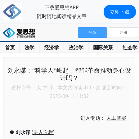
下载爱思想APP
立即下载
随时随地阅读精品文章
登录
注册
首页
法学
经济学
政治学
国际关系
社会学
刘永谋：“科学人”崛起：智能革命推动身心设
计吗？
选择字号：
大
中
小
本文共阅读 4117 次 更新时间：
2023-09-11 11:32
进入专题：
人工智能
●
刘永谋
(
进入专栏
)