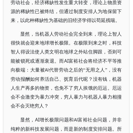
劳动社会，经济稀缺性发生重大转变，理论上物质资
源的稀缺性已被终结，但通过制度安排人为地保留下
来，以此种稀缺性为基础的旧经济学得以苟延残喘。
显然，当机器人劳动社会完全到来，理论上智人
很快就会迎来地球增长极限。在极限到来之时，科技
智人得设法使人类文明在地球之外站住脚跟，否则可
AI
能被锁死或逐渐衰退。而
富裕社会将经济不平等推
向极端：大量被
代替劳动之后的“无用之人”，没有
AI
劳动报酬如何养活自己、抚育后代呢？没有钱，机器
人生产再多的物资，也免不了穷人挨饿的厄运。厄运
会不会激变为暴力冲突，穷人暴力与机器人暴力相撞
会不会灭绝穷人？
AI
显然，
增长极限问题和
富裕社会问题，并非
AI
纯粹的新科技发展问题，而是新的制度安排问题。所