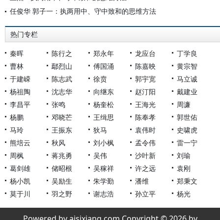
任俊华 郭子一：执两用中、守中致和的思维方法
热门专栏
秦晖
陈行之
郑永年
龙应台
丁学良
曹林
鄢烈山
傅国涌
陈嘉映
黄宗智
于建嵘
陈志武
徐贲
郭宇宽
马立诚
杨祖陶
沈志华
向继东
赵汀阳
戴建业
李昌平
张鸣
杨奎松
王海光
周濂
杨鹏
邓晓芒
王缉思
陈奉孝
郭世佑
马玲
王振东
狄马
袁伟时
史啸虎
熊培云
秋风
刘小枫
孟令伟
雷一宁
周枫
蒋兆勇
吴伟
沙叶新
刘瑜
葛剑雄
储昭根
吴稼祥
许之远
袁刚
杨小凯
吴励生
朱学勤
潘维
郑秉文
莫于川
羽之野
谢志浩
孙立平
杨光
Powered by aisixiang.com Copyright © 2026 by