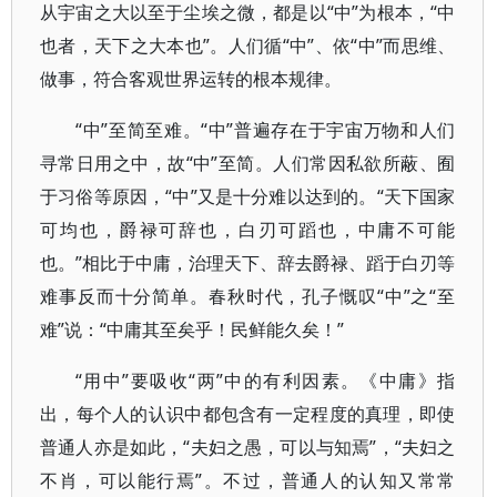
从宇宙之大以至于尘埃之微，都是以“中”为根本，“中
也者，天下之大本也”。人们循“中”、依“中”而思维、
做事，符合客观世界运转的根本规律。
“中”至简至难。“中”普遍存在于宇宙万物和人们
寻常日用之中，故“中”至简。人们常因私欲所蔽、囿
于习俗等原因，“中”又是十分难以达到的。“天下国家
可均也，爵禄可辞也，白刃可蹈也，中庸不可能
也。”相比于中庸，治理天下、辞去爵禄、蹈于白刃等
难事反而十分简单。春秋时代，孔子慨叹“中”之“至
难”说：“中庸其至矣乎！民鲜能久矣！”
“用中”要吸收“两”中的有利因素。《中庸》指
出，每个人的认识中都包含有一定程度的真理，即使
普通人亦是如此，“夫妇之愚，可以与知焉”，“夫妇之
不肖，可以能行焉”。不过，普通人的认知又常常