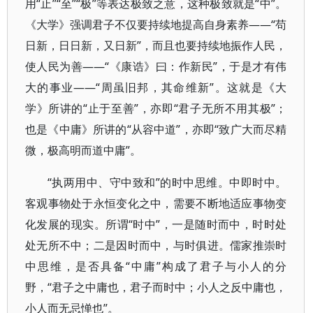
用“止”“至”“极”等表达极致之意，这种极致就是“中”。
《大学》强调君子不仅要持续地提高自身素养——“苟
日新，日日新，又日新”，而且也要持续地振作人民，
使人民为善——“《康诰》曰：作新民”，于是才有伟
大的事业——“周虽旧邦，其命维新”。这就是《大
学》所讲的“止于至善”，亦即“君子无所不用其极”；
也是《中庸》所讲的“从容中道”，亦即“致广大而尽精
微，极高明而道中庸”。
“执两用中、守中致和”的时中思维。中即时中。
客观事物处于永恒变化之中，需要不断地适应事物变
化发展的现实。所谓“时中”，一是随时而中，时时处
处无所不中；二是因时而中，与时俱进。儒家推崇时
中思维，是否具备“中庸”构成了君子与小人的分
野，“君子之中庸也，君子而时中；小人之反中庸也，
小人而无忌惮也”。