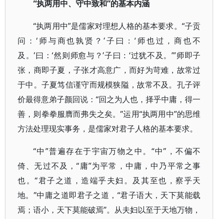
“执两用中、守中致和”的基本内涵
“执两用中”是儒家对理想人格的基本要求。“子贡
问：‘师与商也孰贤？’子曰：‘师也过，商也不
及。’曰：‘然则师愈与？’子曰：‘过犹不及。’”师即子
张，商即子夏，子张才高意广，而好为苛难，故常过
于中。子夏笃信谨守而规模狭隘，故常不及。孔子评
价最得意弟子颜回说：“回之为人也，择乎中庸，得一
善，则拳拳服膺而弗失之矣。”运用“执两用中”的思维
方法处理现实事务，是儒家对君子人格的基本要求。
“中”普遍存在于宇宙万物之中。“中”，不偏不
倚、无过不及，“庸”为平常，中庸，中乃平常之事
也。“君子之道，造端乎夫妇。及其至也，察乎天
地。”中庸之道即君子之道，“君子语大，天下莫能载
焉；语小，天下莫能破焉”。从夫妇以至于天地万物，