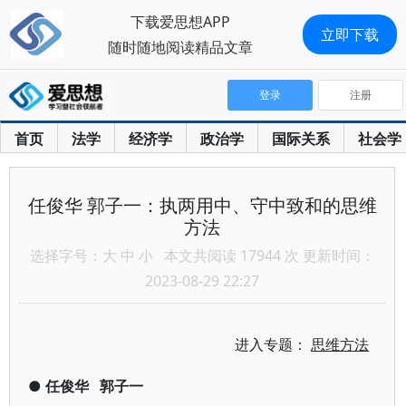
下载爱思想APP
立即下载
随时随地阅读精品文章
登录
注册
首页
法学
经济学
政治学
国际关系
社会学
任俊华 郭子一：执两用中、守中致和的思维
方法
选择字号：
大
中
小
本文共阅读 17944 次 更新时间：
2023-08-29 22:27
进入专题：
思维方法
●
任俊华
郭子一