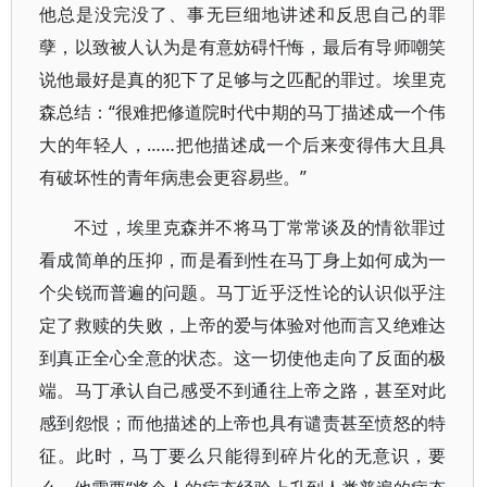
他总是没完没了、事无巨细地讲述和反思自己的罪
孽，以致被人认为是有意妨碍忏悔，最后有导师嘲笑
说他最好是真的犯下了足够与之匹配的罪过。埃里克
森总结：“很难把修道院时代中期的马丁描述成一个伟
大的年轻人，……把他描述成一个后来变得伟大且具
有破坏性的青年病患会更容易些。”
不过，埃里克森并不将马丁常常谈及的情欲罪过
看成简单的压抑，而是看到性在马丁身上如何成为一
个尖锐而普遍的问题。马丁近乎泛性论的认识似乎注
定了救赎的失败，上帝的爱与体验对他而言又绝难达
到真正全心全意的状态。这一切使他走向了反面的极
端。马丁承认自己感受不到通往上帝之路，甚至对此
感到怨恨；而他描述的上帝也具有谴责甚至愤怒的特
征。此时，马丁要么只能得到碎片化的无意识，要