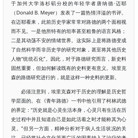
于加州大学洛杉矶分校的年轻学者唐纳德·迈耶
（Donald B. Meyer）发表了一篇热情洋溢的书评。
在迈耶看来，此前历史学家常常对路德的两个面相视
而不见。一是他所特有的坦率甚至粗鲁的语言风格；
二是其动荡不安的情绪世界。这实际上是将路德变成
了自然科学而非历史学的研究对象，甚至将其他历史
人物“统统石化”。因此，对于路德研究而言，新史料
固然重要，但如何解读既有的史料更有意义。埃里克
森的路德研究进行的，就是这样一种史料的更新。
必须注意到，埃里克森对于历史的理解是历史哲
学层面的。在《青年路德》一书中他引用了柯林武德
的界定：“历史就是心灵生活本身，心灵只有生活在历
史过程中并且知道自己是如此活着之时才能称其为心
灵。”但另一方面，精神分析对于病人生活状况的关
注，已经将社会文化等更广泛的因素纳入了治疗的考