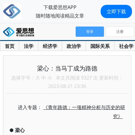
下载爱思想APP
立即下载
随时随地阅读精品文章
登录
注册
首页
法学
经济学
政治学
国际关系
社会学
梁心：当马丁成为路德
选择字号：
大
中
小
本文共阅读 9327 次 更新时间：
2023-08-21 23:36
进入专题：
《青年路德：一项精神分析与历史的研
究》
●
梁心