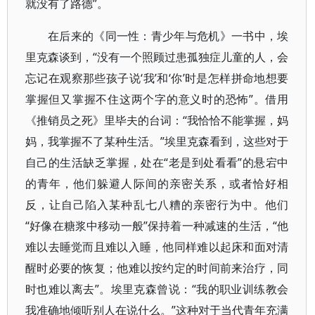
就没有了路德”。
在后来的《同一性：青少年与危机》一书中，埃
里克森谈到，“没有一个照顾过患孤独症儿童的人，会
忘记在观察那些孩子说‘我’和‘你’时是怎样拼命地想要
掌握但又掌握不住这两个字的意义时的恐怖”。借用
《推销员之死》里毕夫的台词：“我恰恰不能掌握，妈
妈，我掌握不了某种生活。”埃里克森看到，这些对于
自己的生活缺乏掌握，处在“老是到处看看”的悬宕中
的青年，他们躲避人际间的亲密关系，或者恰好相
反，让自己陷入某种乱七八糟的亲密行为中。他们
“好像在糖浆中移动一般”保持着一种减速的生活，“他
难以去睡觉而且难以入睡，他同样难以起床和面对清
醒时必要的恢复；他难以按约定的时间前来治疗，同
时也难以离去”。埃里克森曾说：“我的职业训练教会
我准确地倾听别人在说什么。”这种对于当代青年充满