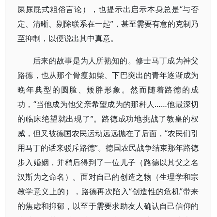
屎尿屁式粗俗言论），也提示出启示本身总是“与否
定、清晰、剔除联系在一起”，甚至需要有意的克制乃
至抑制，以便说出其中真意。
后来的故事是为人所熟知的。修士马丁成为神父
路德，也从那个骨瘦如柴、下巴突出的青年逐渐成为
晚年典型的圆脸、矮胖形象。然而随着路德的成
功，“当他成为他父亲希望成为的那种人……他最深切
的临床绝望就出现了”。路德成功地挑战了教皇的权
威，但又被德国农民运动远远抛在了后面，“农民们引
用马丁的话来驳斥路德”。德国农民战争结束那年路德
步入婚姻，并稍后得到了一位儿子（路德以其父之名
汉斯为之命名）。面对自己的创造之物（生理学和宗
教学意义上的），路德再次陷入“创造性的危机”带来
的焦虑和抑郁，以至于需要求助友人确认自己信仰的