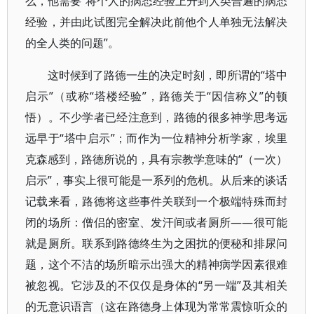
么，他需要“将个人的病态经验上升到人类普遍的病态
经验，并由此试图完全解决此前他个人单独无法解决
的全人类的问题”。
这时候到了路德一生的决定时刻，即所谓的“塔中
启示”（或称“塔楼经验”，路德关于“因信称义”的顿
悟）。不少学者已经注意到，路德的很多神学思考远
远早于“塔中启示”；而作为一位精神分析学家，埃里
克森感到，路德所说的，具有宗教学意味的“（一次）
启示”，事实上很可能是一系列的危机。从后来的谈话
记载来看，路德将这些事件关联到一个极端特殊而封
闭的场所：僧侣的密室、发汗间或者厕所——很可能
就是厕所。联系到路德终生为之困扰的便秘和排尿问
题，这个不洁的场所暗示出强大的精神病学因素很难
被忽视。它涉及的不仅仅是身体的“另一端”及其相关
的无意识语言（这在路德身上体现为常常震惊听众的