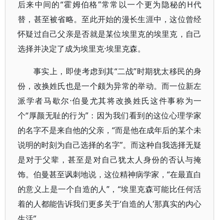
后来中间的“霍姆伯格”常常以一个更为隐秘的H代
替，甚至被省略。至此开始的漫长生涯中，这位曾经
怀疑过自己父亲是否就是某位埃里克的埃里克，自己
选择并决定了成为埃里克·埃里克森。
事实上，即使考虑到其“二战”时期犹太移民的身
份，改换姓氏也是一个颇为异常的举动。而一位新左
派学者马歇尔·伯曼尤其将改换姓氏这件事称为一
个“厚颜无耻的行为”：因为我们看到的这位心理学家
的名字不是来自他的父亲，“而是他在成年后的某个未
说明的时刻为自己选择的名字”。而这种自我选择无疑
是对于父辈，甚至是对自己犹太人身份的否认与掩
饰。伯曼甚至讽刺地说，这位精神病学家，“在最直白
的意义上是一个自造的人”，“埃里克森可能比任何活
着的人都能告诉我们更多关于‘自造的人’那真实的内心
生活”。