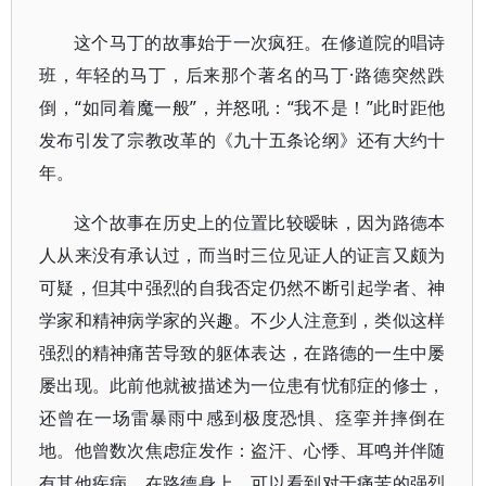
这个马丁的故事始于一次疯狂。在修道院的唱诗
班，年轻的马丁，后来那个著名的马丁·路德突然跌
倒，“如同着魔一般”，并怒吼：“我不是！”此时距他
发布引发了宗教改革的《九十五条论纲》还有大约十
年。
这个故事在历史上的位置比较暧昧，因为路德本
人从来没有承认过，而当时三位见证人的证言又颇为
可疑，但其中强烈的自我否定仍然不断引起学者、神
学家和精神病学家的兴趣。不少人注意到，类似这样
强烈的精神痛苦导致的躯体表达，在路德的一生中屡
屡出现。此前他就被描述为一位患有忧郁症的修士，
还曾在一场雷暴雨中感到极度恐惧、痉挛并摔倒在
地。他曾数次焦虑症发作：盗汗、心悸、耳鸣并伴随
有其他疾病。在路德身上，可以看到对于痛苦的强烈