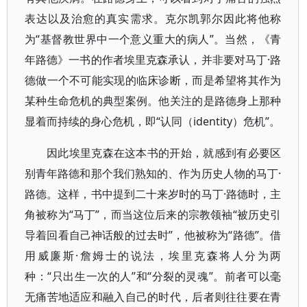
表达以及治愈的真实需求。克尔凯郭尔因此将他称
为“基督教世界中一个意义重大的病人”。当然，《青
年路德》一书的作者埃里克森承认，并非要对马丁·路
德做一个不可能实现的临床诊断，而是希望将其作为
某种生命危机的典型案例。他关注的是路德身上那种
显着而持续的身心危机，即“认同（identity）危机”。
因此埃里克森在这本书的开始，就感到有必要区
别青年路德和那个我们熟知的、作为历史人物的马丁·
路德。这样，书中提到二十来岁时的马丁·路德时，主
角被称为“马丁”，而当这位后来的宗教领袖“被历史引
导着回看自己神话般的过去时”，他被称为“路德”。借
用威廉斯·詹姆士的说法，埃里克森将人分为两
种：“只出生一次的人”和“分裂的灵魂”。前者可以毫
无痛苦地适应和融入自己的时代，后者则往往要在青