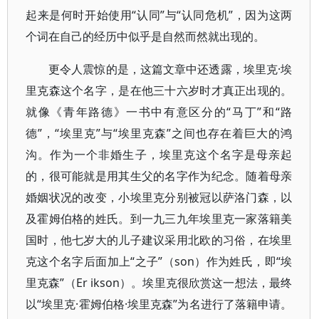
起来是何时开始使用“认同”与“认同危机”，因为这两
个词在自己的经历中似乎是自然而然就出现的。
更令人震惊的是，这篇文章中还透露，埃里克·埃
里克森这个名字，是在他三十六岁时才真正出现的。
就像《青年路德》一书中有意区分的“马丁”和“路
德”，“埃里克”与“埃里克森”之间也存在着巨大的鸿
沟。作为一个非婚生子，埃里克这个名字是母亲起
的，很可能就是用其生父的名字作为纪念。随着母亲
婚姻状况的改变，小埃里克分别被冠以萨洛门森，以
及霍姆伯格的姓氏。到一九三九年埃里克一家落籍美
国时，他七岁大的儿子建议采用北欧的习俗，在埃里
克这个名字后面加上“之子”（son）作为姓氏，即“埃
里克森”（Er ikson）。埃里克很欣赏这一想法，最终
以“埃里克·霍姆伯格·埃里克森”为名进行了落籍申请。