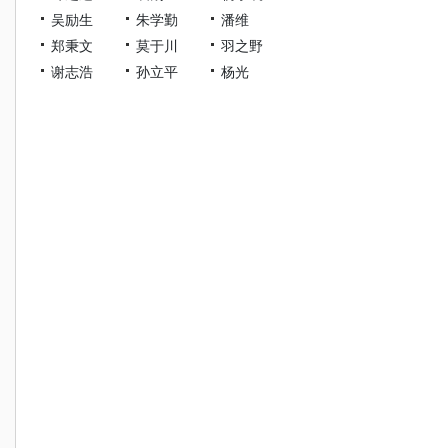
吴励生
朱学勤
潘维
郑秉文
莫于川
羽之野
谢志浩
孙立平
杨光