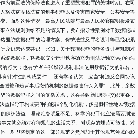
法作为前置法的保障法也进入了重塑数据犯罪的关键时期。在司
、人格法益等私法益的刑事犯罪以及侵害国家安全、公共安全等
多变。面对这种情况，最高人民法院与最高人民检察院积极发布
刑事立法规则供给不足的情况下，发布指导性案例对于数据犯罪
虽然围绕数据犯罪的治理方案、保护法益及罪名设计等已经积累
论研究仍未达成共识。比如，关于数据犯罪的罪名设计与规制对
息系统数据罪，将数据安全管理秩序确立为刑法所独立保护的法
据的行为；也有学者主张增设规制非法使用数据行为的罪名，
具有针对性的构成要件”；还有学者认为，应当“将违反合同协议
全措施和违背事后撤销机制的数据侵害行为入罪”。此外，多数
类型的数据犯罪之间的复杂关系，这会导致新旧犯罪交织重叠，
法益指导下构成要件的犯罪个别化机能，多是概括性地以“数据
犯罪的保护法益，理论准备明显不足。科学的犯罪化立法需要刑法
者事先就必须对有待规范的生活关系、对现存的规范可能性、对
整体、对即将制定的这一部分规范必然施加于其他规范领域的影