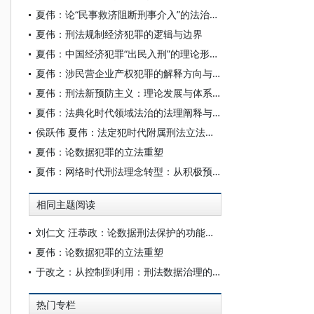
夏伟：论“民事救济阻断刑事介入”的法治逻辑
夏伟：刑法规制经济犯罪的逻辑与边界
夏伟：中国经济犯罪“出民入刑”的理论形塑与实现逻辑
夏伟：涉民营企业产权犯罪的解释方向与规范限度——以《刑法修正案(十二)》为分析重点
夏伟：刑法新预防主义：理论发展与体系构建
夏伟：法典化时代领域法治的法理阐释与中国路径
侯跃伟 夏伟：法定犯时代附属刑法立法模式之提倡
夏伟：论数据犯罪的立法重塑
夏伟：网络时代刑法理念转型：从积极预防走向消极预防
相同主题阅读
刘仁文 汪恭政：论数据刑法保护的功能主义解释
夏伟：论数据犯罪的立法重塑
于改之：从控制到利用：刑法数据治理的模式转换
热门专栏