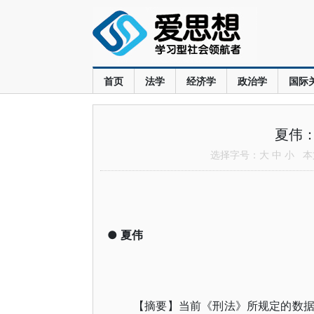
首页
法学
经济学
政治学
国际
夏伟
选择字号：
大
中
小
本文
●
夏伟
【摘要】当前《刑法》所规定的数