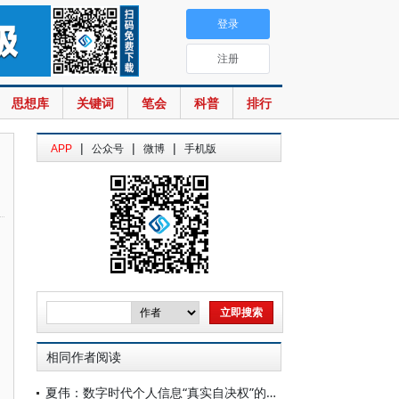
登录
注册
思想库
关键词
笔会
科普
排行
|
|
|
APP
公众号
微博
手机版
相同作者阅读
夏伟：数字时代个人信息“真实自决权”的法治回归