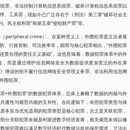
系统罪、非法控制计算机信息系统罪、破坏计算机信息系统罪以
序、工具罪，现如今已广泛存在于《刑法》第三章“破坏社会主
利、民主权利罪”和第五章“侵犯财产罪”等。
eripheral crime）。在某种意义上，外围犯罪是立法者基
防、行政管制、司法效率等，因而与核心犯罪相比，“外围犯罪
连贯合理的责任主义基础”。这也意味着，数据犯罪体系中的外
益，而是通过维护信息网络安全为数据提供更加宽泛的外在屏
）》增设的拒不履行信息网络安全管理义务罪、非法利用信息网
外围犯罪。
犯罪+外围犯罪”的数据犯罪体系，总体上兼顾了数据的内核与外
的共通性与规范功能的互补性。在此逻辑下，依照犯罪类型与保
为原本应当优先适用的犯罪类型是核心犯罪，次之是关联犯罪，
及部分关联犯罪未能及时跟进数字经济发展，相关规范未得以修
的数据犯罪难以满足数字经济时代数据法益的保护需求，立法出