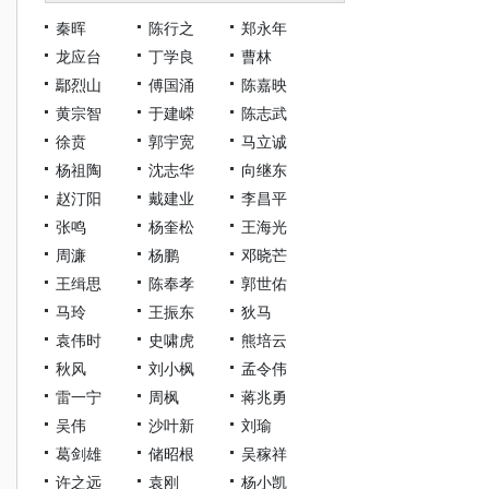
秦晖
陈行之
郑永年
龙应台
丁学良
曹林
鄢烈山
傅国涌
陈嘉映
黄宗智
于建嵘
陈志武
徐贲
郭宇宽
马立诚
杨祖陶
沈志华
向继东
赵汀阳
戴建业
李昌平
张鸣
杨奎松
王海光
周濂
杨鹏
邓晓芒
王缉思
陈奉孝
郭世佑
马玲
王振东
狄马
袁伟时
史啸虎
熊培云
秋风
刘小枫
孟令伟
雷一宁
周枫
蒋兆勇
吴伟
沙叶新
刘瑜
葛剑雄
储昭根
吴稼祥
许之远
袁刚
杨小凯