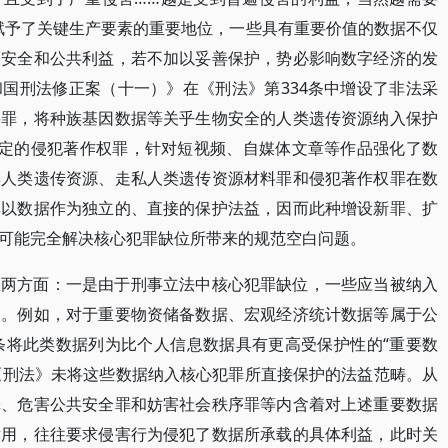
赋予了关键生产要素的重要地位，一些具有重要价值的数据不仅
家安全和公共利益，若不加以妥善保护，势必影响数字经济的发
国刑法修正案（十一）》在《刑法》第334条中增设了非法采
料罪，将种族基因数据等关乎生物安全的人类遗传资源纳入保护
规定的侵犯著作权罪，针对短视频、自媒体文章等作品强化了数
集人类遗传资源、走私人类遗传资源材料罪和侵犯著作权罪在数
非以数据作为独立的、直接的保护法益，因而此种增设新罪、扩
可能完全解决核心犯罪缺位所带来的规范空白问题。
在两方面：一是由于刑事立法中核心犯罪缺位，一些应当被纳入
列。例如，对于重要物资储备数据、宏观经济统计数据等属于公
条将此类数据列为比个人信息数据具有更高受保护性的“重要数
但《刑法》未将这些数据纳入核心犯罪所直接保护的法益范畴。从
罪、危害公共安全罪和妨害社会秩序罪等内含着对上述重要数据
适用，往往要求侵害行为侵犯了数据所承载的具体利益，此时关