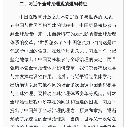
二、习近平全球治理观的逻辑特征
中国在改革开放之后不断加深了与世界的联系。
在中国与世界互构互建的过程中，中国更是积极参与
到全球治理中来，用自身特有的方式影响着全球治理
体系的变革。“世界怎么了？中国怎么办？”[4]这是时
代赋予中国的命题。在这个历史关头，习近平总书记
坚定地做出了中国要积极参与全球治理的决定，而且
强调不管全球治理体系如何变革，我们都要积极地参
与并发挥建设性作用。此后，习近平通过集体学习、
出访演讲以及其他不同的场合多次强调中国要积极参
与全球治理、要推动全球治理体系变革等观点。针对
全球治理进程中所存在的问题和遭遇的困境，习近平
提出了中国关于全球治理的理念、原则和举措，逐渐
形成了系统性的全球治理观。当前，世界又一次站在