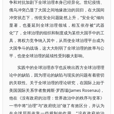
争和对抗加剧下全球治理本身已经异化。世纪疫情、
俄乌冲突凸显了大国之间地缘政治的回归，在大国间
冲突状态下，传统安全问题陡然上升，“安全化”倾向
显著，也蔓延到全球治理领域，相互依存被“武器
化”了，全球治理的组织和制度成为某些大国手中的工
具，将权力竞争纳入其中，从而使全球治理平台成为
大国争斗的战场，这大大削弱了全球治理的效率与公
平，也使全球治理的延续性受到极大影响。
实践中的全球治理赤字也反映出西方全球治理理
论中的缺陷，因为理论的缺陷与现实的问题有着密切
的关联性。关于全球治理的理论研究，在国际上始于
美国国际关系学者詹姆斯·罗西瑙(James Rosenau)，
他在《没有政府的治理：世界政治中的秩序与变革》
一书中将“治理”与“政府统治”做了有效区分，并认为
在全球层面依靠一些规制的作用，“没有政府的治