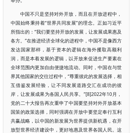
举办。
中国不只是坚持对外开放，而且在开放进程中，
中国始终秉持着“世界共同发展”的理念。正如习近平
所指出的：“我们要坚持开放的发展，让发展成果惠及
各方。”在推进经济全球化的进程中，中国不是像西方
发达国家那样，基于资本的逻辑在海外攫取高额利
润，而是本着发展的逻辑，以开放来促进生产要素在
全球范围内更加自由便捷地流动。同时，中国在与世
界其他国家的交往过程中，“尊重彼此的发展选择，相
互借鉴发展经验，让不同发展道路交汇在成功的彼
岸，让发展成果为各国人民共享。”[8]2022年10月，
党的二十大报告再次重申了中国要坚持对外开放基本
国策的政策选择，同时强调在开放中要坚定奉行互利
共赢战略，以中国的新发展为世界提供新机遇，在开
放型世界经济建设中，更好地惠及世界各国人民。这