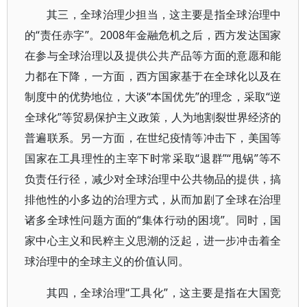
其三，全球治理少担当，这主要是指全球治理中
的“责任赤字”。2008年金融危机之后，西方发达国家
在参与全球治理以及提供公共产品等方面的意愿和能
力都在下降，一方面，西方国家基于在全球化以及在
制度中的优势地位，大谈“本国优先”的理念，采取“逆
全球化”等贸易保护主义政策，人为地割裂世界经济的
普遍联系。另一方面，在世纪疫情等冲击下，美国等
国家在工具理性的主宰下时常采取“退群”“甩锅”等不
负责任行径，减少对全球治理中公共物品的提供，搞
排他性的小多边的治理方式，从而加剧了全球在治理
诸多全球性问题方面的“集体行动的困境”。同时，国
家中心主义和民粹主义思潮的泛起，进一步冲击着全
球治理中的全球主义的价值认同。
其四，全球治理“工具化”，这主要是指在大国竞