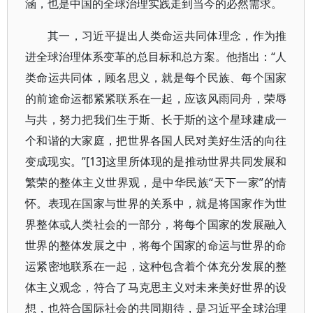
涵，也是中国的全球治理实践走到当今的必然需求。
其一，习近平提出人类命运共同体理念，作为推
进全球治理体系变革的总目标和总方案。他指出：“人
类命运共同体，顾名思义，就是每个民族、每个国家
的前途命运都紧紧联系在一起，应该风雨同舟，荣辱
与共，努力把我们生于斯、长于斯的这个星球建成一
个和谐的大家庭，把世界各国人民对美好生活的向往
变成现实。”[13]这里所体现的是推动世界共同发展和
繁荣的整体主义世界观，是中华民族“天下一家”的情
怀。表现在国家与世界的关系中，就是将国家作为世
界整体或人类社会的一部分，将每个国家的发展融入
世界的整体发展之中，将每个国家的命运与世界的命
运紧密地联系在一起，这种包含着个体充分发展的整
体主义观念，符合了马克思主义对未来美好世界的设
想，也符合国际社会的共同期待，是习近平全球治理