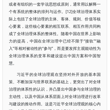
或者有组织的一套学说思想或原则，通常用以解释一
个有系统的整体的排列与运作。[12]全球治理体系实
际上包括了全球治理的主体、客体、规则、价值等核
心要素，这些核心要素的相互联系、相互作用共同构
成了全球治理体系的整体性。随着中国在世界上影响
力的提高，中国在全球治理中已经不限于“接轨”“融
入”等相对被动性的“参与”，而是要发挥主观能动性为
全球治理体系的变革和建设提出中国方案和中国智
慧。
习近平的全球治理观在坚持对外开放的基本国
策、不断加深与世界联系的基础上，更突出了对全球
治理的体系性的认识，并凸显出中国参与全球治理的
主动性，以及中国从体系层面上对全球治理进行改革
与建设的推动作用。这是习近平全球治理观的核心内