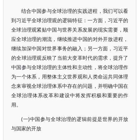
结合中国参与全球治理的实践进程，我们可以看
到习近平全球治理观的逻辑特征：一方面，习近平的
全球治理观紧贴中国与世界关系发展的现实需要，顺
应全球治理的潮流，继续推进中国的对外开放进程，
继续加深中国对世界事务的融入；另一方面，习近平
的全球治理观反映了当前大变革时代的需求，提升了
中国参与全球治理的主体性和主动性，将全球治理作
为一个体系，用整体主义世界观和人类命运共同体理
念来审视全球治理体系中存在的问题，并明确中国在
全球治理体系改革和建设中将发挥积极和重要的作
用。
(一)中国参与全球治理的逻辑前提是世界的开放
与国家的开放