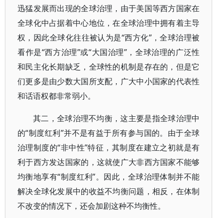
迅猛发展而出现的全球治理，由于美国等西方国家在
全球化中占据着中心地位，在全球治理中拥有着主导
权，因此全球化往往被认为是“西方化”，全球治理被
看作是“西方治理”或“大国治理”，全球治理的广泛性
和民主化长期缺乏，全球性的机制是存在的，但是它
们更多是由少数大国所支配，广大中小国家的代表性
和话语权都非常弱小。
其二，全球治理不均衡，这主要是指全球治理中
的“制度红利”并不是有益于所有参与国的。由于全球
治理制度的“非中性”特征，其制度在建立之初就是有
利于西方发达国家的，这就使广大非西方国家不能够
均衡地享有“制度红利”。因此，全球治理体制并不能
解决全球化发展中的收益不均衡问题，相反，在体制
不改变的情况下，还会加剧这种不均衡性。