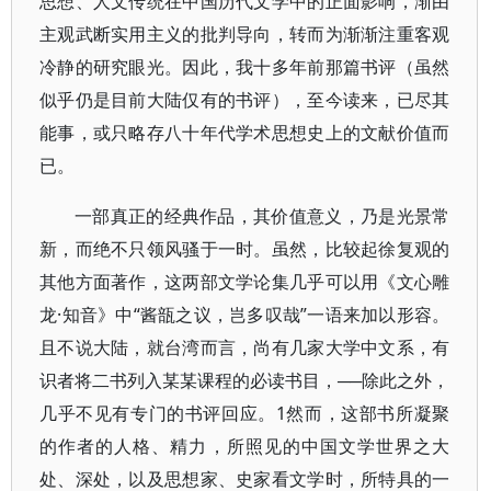
思想、人文传统在中国历代文学中的正面影响，渐由
主观武断实用主义的批判导向，转而为渐渐注重客观
冷静的研究眼光。因此，我十多年前那篇书评（虽然
似乎仍是目前大陆仅有的书评），至今读来，已尽其
能事，或只略存八十年代学术思想史上的文献价值而
已。
一部真正的经典作品，其价值意义，乃是光景常
新，而绝不只领风骚于一时。虽然，比较起徐复观的
其他方面著作，这两部文学论集几乎可以用《文心雕
龙·知音》中“酱瓿之议，岂多叹哉”一语来加以形容。
且不说大陆，就台湾而言，尚有几家大学中文系，有
识者将二书列入某某课程的必读书目，──除此之外，
几乎不见有专门的书评回应。1然而，这部书所凝聚
的作者的人格、精力，所照见的中国文学世界之大
处、深处，以及思想家、史家看文学时，所特具的一