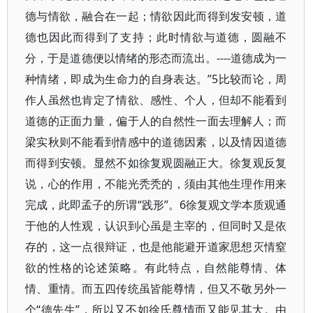
德与情欲，融合在一起；情欲因此而得到发安顿，道
德也因此而得到了支持；此时情欲与道德，圆融不
分，于是道德便以情绪的形态而流出。----道德成为一
种情绪，即成为生命力的自身表达。”5比较而论，周
作人虽然也肯定了情欲、感性、个人，但却不能看到
道德的正面力量，偏于人的自然性一面去理解人；而
梁实秋则不能看到情感中的道德因素，以及情因道德
而得到安顿。显然不如徐复观圆融正大。徐复观反复
说，心的作用，不能光秃秃的，须由其他生理作用来
完成，此即孟子的所谓“践形”。6徐复观文学本质观通
于他的人性观，认识到心虽是主宰的，但同时又是依
存的，这一点很辩证，也是他能避开道家思想灭情窒
欲的性格的论述策略。有此特点，自然能尊情、体
情、重情。而五四传统虽皆能尊情，但又不敬另外一
个“德先生”，所以又不如徐氏尊情而又能见其大。由