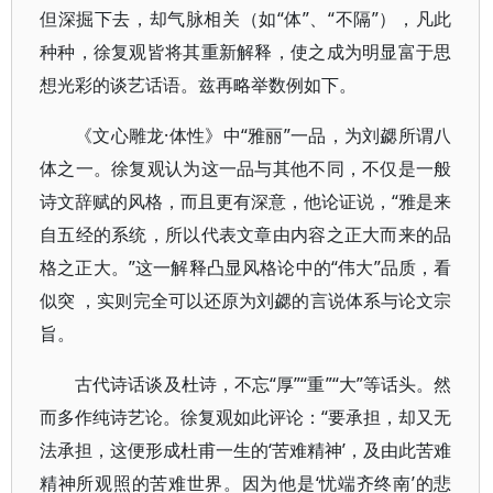
但深掘下去，却气脉相关（如“体”、“不隔”），凡此
种种，徐复观皆将其重新解释，使之成为明显富于思
想光彩的谈艺话语。兹再略举数例如下。
《文心雕龙·体性》中“雅丽”一品，为刘勰所谓八
体之一。徐复观认为这一品与其他不同，不仅是一般
诗文辞赋的风格，而且更有深意，他论证说，“雅是来
自五经的系统，所以代表文章由内容之正大而来的品
格之正大。”这一解释凸显风格论中的“伟大”品质，看
似突 ，实则完全可以还原为刘勰的言说体系与论文宗
旨。
古代诗话谈及杜诗，不忘“厚”“重”“大”等话头。然
而多作纯诗艺论。徐复观如此评论：“要承担，却又无
法承担，这便形成杜甫一生的‘苦难精神’，及由此苦难
精神所观照的苦难世界。因为他是‘忧端齐终南’的悲