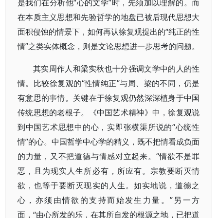
是我们在分析他“心的文学”时，先须加以理解的。而
在本质主义思想和先验哲学的地盘已被后现代思想大
面积侵蚀的情景下，如何再认徐复观提出的“纯正的性
情”之类实体概念，则是文论思想进一步思考的问题。
其实周作人和梁实秋也十分强调文学中的人的性
情。比较徐复观的“性情纯正”与周、梁的不同，仍是
有意思的事情。关键在于徐复观仍然深深植身于中国
传统思想的老根子。《中国艺术精神》中，徐复观说
到中国艺术思想中的心，实即张横渠所说的“心统性
情”的心。中国哲学中心学的精义，既不把情看成负面
的力量，又不把道德与情感对立起来。“情欲不是罪
恶，且为现实人生所必有，所应有。宗教要断灭情
欲，也等于要断灭现实的人生。如实地说，道德之
心，亦须由情欲的支持而始发生力量。”另一方
面，“由心所发的乐，在其所自发的根源之地，已把道