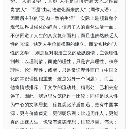
势。“人的文学”，宣称“人不是世间所谓‘天地之性最
贵’的人”，而是“由动物进化而来的人”（周作人语），
因而所主张的“灵肉一致的生活”，实际上是顺着整个
现代世界世俗化的趋向，强调了人的自然生活一面，
不仅回避了人生的真实复杂面相，而且也依然缺乏人
性的光源，缺乏人生价值根源的建立。而梁实秋的“人
性的文学”，则是反对浪漫主义的放纵感情，主张理性
制裁，以理制欲，而他的理性，只是古典理性、秩序
理性、伦理理性，或者，只是常识理性而已（中国文
化的常识理性很重要，这是另外一个问题）。而且，
他将情感排斥，于文学的流动处、精彩处，已相去愈
远了。因此，我这里先笼统作一比较：同样是以人性
为中心的文学思想，徐复观比茅盾鲁迅，更有中国本
源，更有价值贞定，更明朗乐观；比起周作人，更能
真的正视人生，也较有道德理想，也较厚重、伟大；