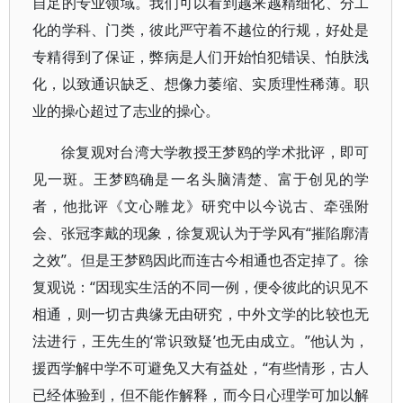
自足的专业领域。我们可以看到越来越精细化、分工
化的学科、门类，彼此严守着不越位的行规，好处是
专精得到了保证，弊病是人们开始怕犯错误、怕肤浅
化，以致通识缺乏、想像力萎缩、实质理性稀薄。职
业的操心超过了志业的操心。
徐复观对台湾大学教授王梦鸥的学术批评，即可
见一斑。王梦鸥确是一名头脑清楚、富于创见的学
者，他批评《文心雕龙》研究中以今说古、牵强附
会、张冠李戴的现象，徐复观认为于学风有“摧陷廓清
之效”。但是王梦鸥因此而连古今相通也否定掉了。徐
复观说：“因现实生活的不同一例，便令彼此的识见不
相通，则一切古典缘无由研究，中外文学的比较也无
法进行，王先生的‘常识致疑’也无由成立。”他认为，
援西学解中学不可避免又大有益处，“有些情形，古人
已经体验到，但不能作解释，而今日心理学可加以解