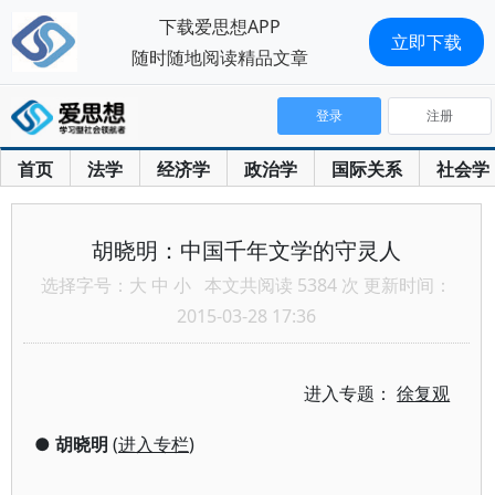
下载爱思想APP
立即下载
随时随地阅读精品文章
登录
注册
首页
法学
经济学
政治学
国际关系
社会学
胡晓明：中国千年文学的守灵人
选择字号：
大
中
小
本文共阅读 5384 次 更新时间：
2015-03-28 17:36
进入专题：
徐复观
●
胡晓明
(
进入专栏
)