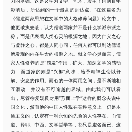
力的基础。这是玄学对文学、艺术，发生了约两百年
影响后，所达到的一个最高的到达点。”在这篇名为
《儒道两家思想在文学中的人格修养问题》论文中，
他更破执去蔽，认为儒道两家并不是什么学派宗派之
称，而是代表着人类心灵的根源之地，因为仁义之心
与虚静之心，都是人同心同，任何人都可以到达儒道
所发现的内在生命的根源之地。就文学心灵而言，儒
家人性修养的是“感发”作用，扩大、加深文学的感动
力，而道家的则是“兴趣”意味，给予精神生命以舒
解、安息的作用。而心的一体两用之间，是不断地相
互滑动，并没有不可逾越的界域。由此我们可以看
出，尽管徐复观反对用“形而上学”这样的概念去说中
国文化，然而他的中国人性观在某种意义上，仍是本
质主义的，认定有一种永恒的先验的人性存在。而儒
道、释耶、中西、文学哲学等，都只是虚名而已。这