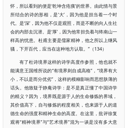
怀，所以看到的便是‘乾坤含疮痍’的世界。由此情与景
所结合的诗的形相，是‘大’，因为他是担当着一个时
代。是‘深’，因为他不仅是观照，而是不断的向人生社
会的内部去沉潜。是‘厚’，因为他常担负着与终南山一
样高的忧患。杜甫主要是儒家精神，他之所以上继风
骚，下开百代，应当在这种地方认取。”（134）
有了杜诗境界这样的诗学高度作参照，他也就不
能满意王国维所说的“有境界则自成高格”，“境界有大
小，不以是而分优劣”，这样的模糊影响而思想肤薄的
话头。他致疑于静庵诗学：是不是真正懂了中国诗学
的精义？因为，境界既是源于人的生命修炼的界域，
其价值高下，自与修炼的程度相关，也来源于人的道
德生命的强度和精神生命的高度。在这里，批评徐复
观将“精神境界”与“艺术境界”混为一谈是没有多大意