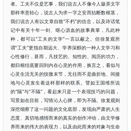
者。工夫不仅是艺事，我们说古人不像今人簸弄文字
那样率意轻心，说古人为求一字之安而拈断数根茎，
我们说古人有以文章自致“不朽”的信念，以及诗话笔
记中有关十年一剑、呕心沥血的故事典掌，凡此种
种，都可以“工夫的文学”一言以蔽之。但徐复观所
谓“工夫”更指自期远大、学养深醇的一种人文学习和
心性修行，甚而，凡技艺的、知性的、阅历的功力，
都归根结底要回到内在心灵的作用，换言之，看似与
心灵生活无关的技微末节，无往而不是曲折地、间接
地与心灵发生着这样那样的联系。譬如王国维所说
的“隔”与“不隔”，看起来只是一个表现技巧的问题，
写景如在目前，写情沁人心脾，即为不隔。徐复观则
深挖细察了这一问题的文化底部，发现由严肃的人生
态度、真切地感情而来的真实的创作冲动，由文学修
养而来的伟大的表现力，以及由此而来的对象与生命