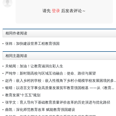
请先
登录
后发表评论～
评论
相同作者阅读
张炜：加快建设世界工程教育强国
相同主题阅读
关铭闻：加油！让教育涵润出彩人生
严纯华：新时期高校与区域互动融合：使命、路径与展望
赵丹：嵌入乡村的学校：嵌入性视角下乡村小规模学校发展困
银晴：以语言文字事业高质量发展筑牢教育强国根基 ——从《教育发展“十五五”规划》看语言文字工作的时代使命
教育发展“十五五”规划
张学文：育人导向下基础教育质量评价改革的历史演进与优化路径
曲凯：深化师范教育改革 赋能教育强国建设