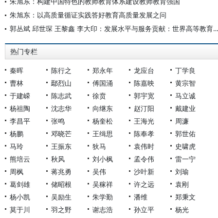
朱旭东：构建中国特色的教师教育体系建设教师教育强国
朱旭东：以高质量循证实践答好教育高质量发展之问
郭丛斌 邱世琛 王黎鑫 李大印：发展水平与服务贡献：世界高等教育发展指数指标
热门专栏
秦晖
陈行之
郑永年
龙应台
丁学良
曹林
鄢烈山
傅国涌
陈嘉映
黄宗智
于建嵘
陈志武
徐贲
郭宇宽
马立诚
杨祖陶
沈志华
向继东
赵汀阳
戴建业
李昌平
张鸣
杨奎松
王海光
周濂
杨鹏
邓晓芒
王缉思
陈奉孝
郭世佑
马玲
王振东
狄马
袁伟时
史啸虎
熊培云
秋风
刘小枫
孟令伟
雷一宁
周枫
蒋兆勇
吴伟
沙叶新
刘瑜
葛剑雄
储昭根
吴稼祥
许之远
袁刚
杨小凯
吴励生
朱学勤
潘维
郑秉文
莫于川
羽之野
谢志浩
孙立平
杨光