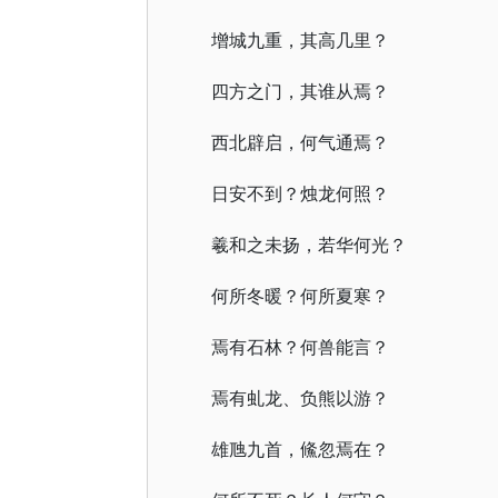
增城九重，其高几里？
四方之门，其谁从焉？
西北辟启，何气通焉？
日安不到？烛龙何照？
羲和之未扬，若华何光？
何所冬暖？何所夏寒？
焉有石林？何兽能言？
焉有虬龙、负熊以游？
雄虺九首，鯈忽焉在？