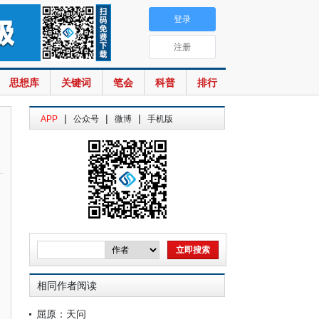
登录
注册
思想库
关键词
笔会
科普
排行
|
|
|
APP
公众号
微博
手机版
相同作者阅读
屈原：天问