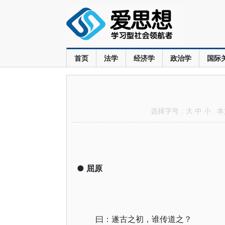
首页
法学
经济学
政治学
国际
选择字号：
大
中
小
本文
●
屈原
曰：遂古之初，谁传道之？