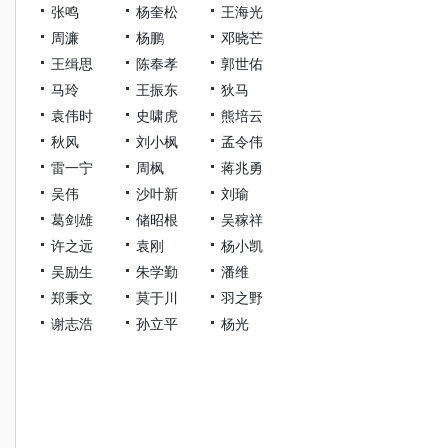
张鸣
杨奎松
王海光
周濂
杨鹏
邓晓芒
王缉思
陈奉孝
郭世佑
马玲
王振东
狄马
袁伟时
史啸虎
熊培云
秋风
刘小枫
孟令伟
雷一宁
周枫
蒋兆勇
吴伟
沙叶新
刘瑜
葛剑雄
储昭根
吴稼祥
许之远
袁刚
杨小凯
吴励生
朱学勤
潘维
郑秉文
莫于川
羽之野
谢志浩
孙立平
杨光