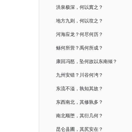
洪泉极深，何以窴之？
地方九则，何以坟之？
河海应龙？何尽何历？
鲧何所营？禹何所成？
康回冯怒，坠何故以东南倾？
九州安错？川谷何洿？
东流不溢，孰知其故？
东西南北，其修孰多？
南北顺堕，其衍几何？
昆仑县圃，其尻安在？