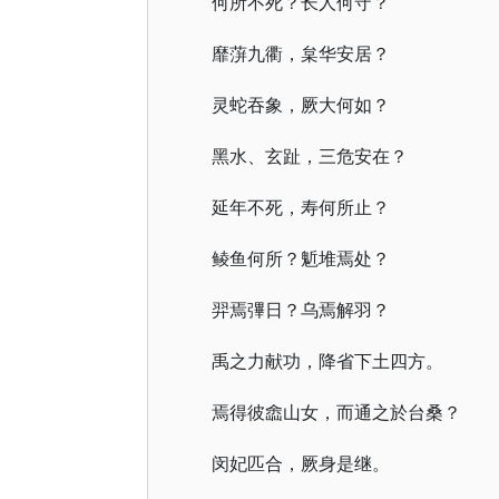
何所不死？长人何守？
靡蓱九衢，枲华安居？
灵蛇吞象，厥大何如？
黑水、玄趾，三危安在？
延年不死，寿何所止？
鲮鱼何所？鬿堆焉处？
羿焉彃日？乌焉解羽？
禹之力献功，降省下土四方。
焉得彼嵞山女，而通之於台桑？
闵妃匹合，厥身是继。