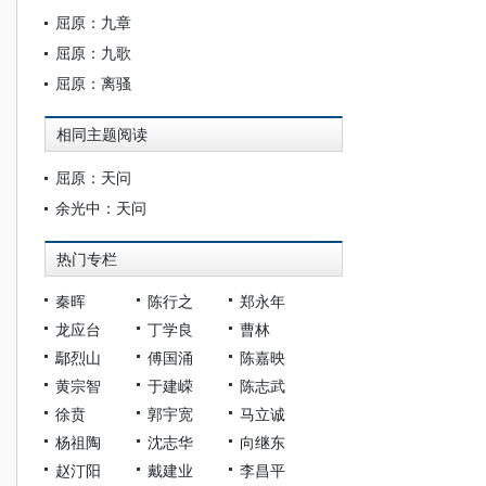
屈原：九章
屈原：九歌
屈原：离骚
相同主题阅读
屈原：天问
余光中：天问
热门专栏
秦晖
陈行之
郑永年
龙应台
丁学良
曹林
鄢烈山
傅国涌
陈嘉映
黄宗智
于建嵘
陈志武
徐贲
郭宇宽
马立诚
杨祖陶
沈志华
向继东
赵汀阳
戴建业
李昌平