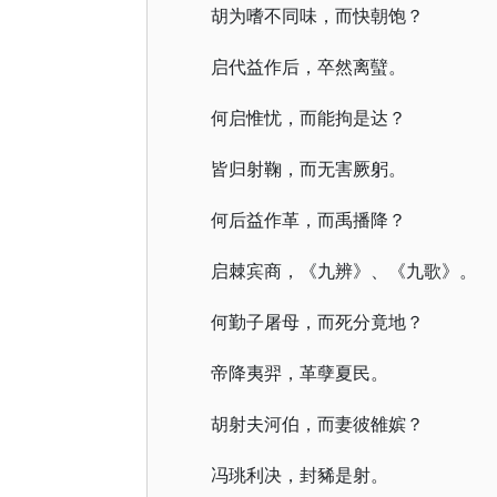
胡为嗜不同味，而快朝饱？
启代益作后，卒然离蠥。
何启惟忧，而能拘是达？
皆归射鞠，而无害厥躬。
何后益作革，而禹播降？
启棘宾商，《九辨》、《九歌》。
何勤子屠母，而死分竟地？
帝降夷羿，革孽夏民。
胡射夫河伯，而妻彼雒嫔？
冯珧利决，封豨是射。