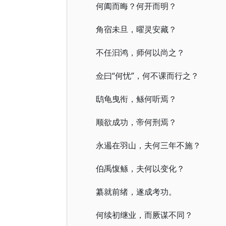
何阖而晦？何开而明？
角宿未旦，曜灵安藏？
不任汩鸿，师何以尚之？
佥曰“何忧”，何不课而行之？
鸱龟曳衔，鲧何听焉？
顺欲成功，帝何刑焉？
永遏在羽山，夫何三年不施？
伯禹愎鲧，夫何以变化？
纂就前绪，遂成考功。
何续初继业，而厥谋不同？