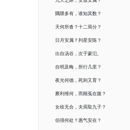
九天之际，安放安属？
隅隈多有，谁知其数？
天何所沓？十二焉分？
日月安属？列星安陈？
出自汤谷，次于蒙氾。
自明及晦，所行几里？
夜光何德，死则又育？
厥利维何，而顾菟在腹？
女歧无合，夫焉取九子？
伯强何处？惠气安在？