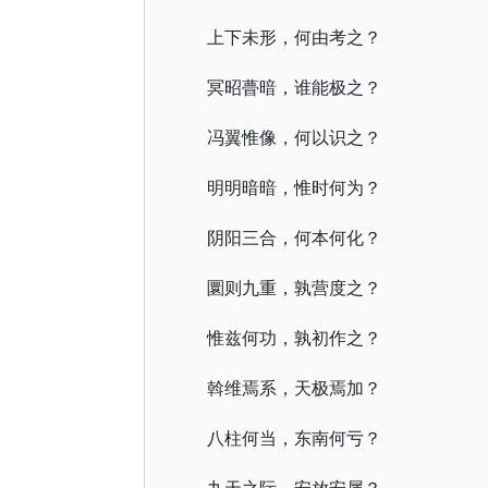
上下未形，何由考之？
冥昭瞢暗，谁能极之？
冯翼惟像，何以识之？
明明暗暗，惟时何为？
阴阳三合，何本何化？
圜则九重，孰营度之？
惟兹何功，孰初作之？
斡维焉系，天极焉加？
八柱何当，东南何亏？