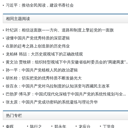
习近平：推动全民阅读，建设书香社会
相同主题阅读
叶纪训：相信这面旗——方向、道路和制度上擎起党的一面旗
读懂中国共产党优秀特质的深层逻辑
在新的赶考之路上创造新的历史伟业
龙柏林 韩喆：大历史观视域下的正确政绩观
黄文治 贾牧耕：组织转型视域下中共安徽省临时委员会的“两建两废
孙一平：中国共产党植根人民的政治逻辑
胡长栓：切实把党的优秀特质不断发扬光大
徐百永：中国共产党对乌拉制度的认知演变与西藏民主改革
巴勃罗·博马罗：中国式现代化深植于中国共产党的系统性规划与全方位治理实践
张太原：中国共产党成功密码的系统凝练与理论升华
热门专栏
秦晖
陈行之
郑永年
龙应台
丁学良