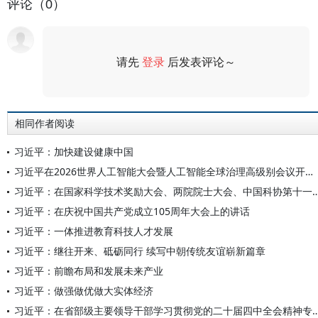
评论（0）
请先
登录
后发表评论～
评论
相同作者阅读
习近平：加快建设健康中国
习近平在2026世界人工智能大会暨人工智能全球治理高级别会议开幕式上的主旨讲话（全文）
习近平：在国家科学技术奖励大会、两院院士大会、中国科协第十
习近平：在庆祝中国共产党成立105周年大会上的讲话
习近平：一体推进教育科技人才发展
习近平：继往开来、砥砺同行 续写中朝传统友谊崭新篇章
习近平：前瞻布局和发展未来产业
习近平：做强做优做大实体经济
习近平：在省部级主要领导干部学习贯彻党的二十届四中全会