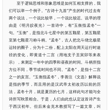
至于逻辑思维和形象思维是如何互相支撑的，我
们可以举一个例子。“古诗十九首”产生的时代过去有
两个说法，一个说比较早，一个说比较迟。说早的理
由是《明月皎夜光》一首诗中，有“玉衡指孟冬”一
句。“玉衡”，是指北斗七星中的第五颗星，第五颗星
至第七颗星习称斗柄。“孟冬”，古人把北斗绕北极星
运转的圈子，分为十二份，配上太阳在周天运行时途
径的变化，即黄道十二宫（用地支子丑寅卯等来表
示），来测定一年中的四季和昼夜的时间。斗柄所指
方位不同，季节或时间也不同。“孟冬”，是指十二宫
之一的亥宫。“玉衡指孟冬”，李善注《文选》解释说
是指的季节，而且用的是汉武帝太初改历以前的历
法，孟冬十月，就是夏历的七月，这样此句才能与全
诗所写秋景相合。于是，人们由此也认定这首诗产生
于西汉初年。但后来金克木教授写了一篇文章，叫