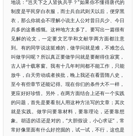
地说：“岂天下之人皆执兵乎？”如果你不懂得唐代的
制度是平民穿白衣服，而士兵自武则天以后，便穿黑
衣，那么你就会不理解小说主人公对昔日兵少、今日
兵多的这番感慨。这种地方太多了。要写出一篇很有
见解的论文，一定要文艺学和文献学两方面都注意
到。有的同学说这挺难的，做学问就是难，不难怎么
叫做学问呢？所以真正要做学问就是要耐得住寂寞，
古人讲十载寒窗。我有十几年时间都不能工作，只能
放牛，白天劳动或者挨批，晚上我还在看晋隋八史，
至今有些章节还能记得。现在你们的条件大不一样，
更应好好珍惜。另外，在两方面结合上还有一个实践
的问题，首先是要看别人用这种方法写的文章；其次
就是实践。做学问要靠材料，要靠理论，还要靠想
象。胡适的话还是对的，“大胆假设，小心求证”，常
常好像里面有什么好挖掘的，试一试，不行，这也是