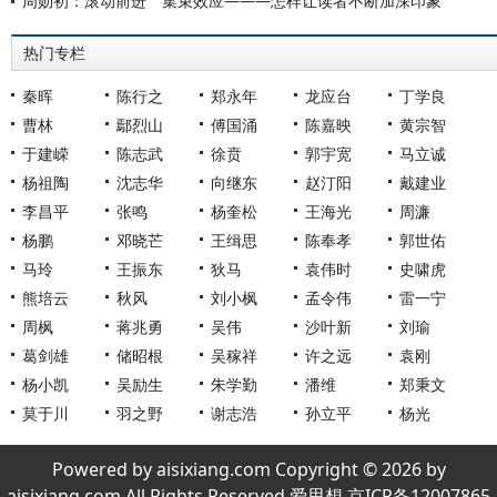
周勋初：滚动前进 集束效应———怎样让读者不断加深印象
热门专栏
秦晖
陈行之
郑永年
龙应台
丁学良
曹林
鄢烈山
傅国涌
陈嘉映
黄宗智
于建嵘
陈志武
徐贲
郭宇宽
马立诚
杨祖陶
沈志华
向继东
赵汀阳
戴建业
李昌平
张鸣
杨奎松
王海光
周濂
杨鹏
邓晓芒
王缉思
陈奉孝
郭世佑
马玲
王振东
狄马
袁伟时
史啸虎
熊培云
秋风
刘小枫
孟令伟
雷一宁
周枫
蒋兆勇
吴伟
沙叶新
刘瑜
葛剑雄
储昭根
吴稼祥
许之远
袁刚
杨小凯
吴励生
朱学勤
潘维
郑秉文
莫于川
羽之野
谢志浩
孙立平
杨光
Powered by aisixiang.com Copyright © 2026 by
aisixiang.com All Rights Reserved 爱思想 京ICP备12007865