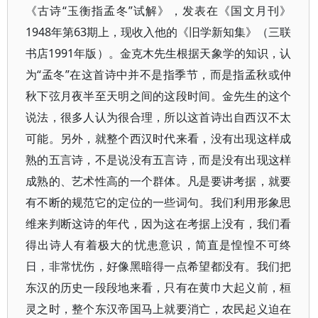
《古诗“玉衡指孟冬”试解》，发表在《国文月刊》
1948年第63期上，现收入他的《旧学新知集》（三联
书店1991年版）。金克木先生根据天象学的知识，认
为“孟冬”在这首诗中并不是指季节，而是指孟秋或仲
秋下弦月夜半至天明之间的这段时间。金先生的这个
说法，很多人认为很合理，所以这首诗出自西汉不太
可能。另外，就整个西汉时代来看，没有出现这样成
熟的五言诗，不是说没有五言诗，而是没有出现这样
成熟的、艺术性高的一个群体。凡是要讲考据，就要
有不断的规范它的定位的一些词句。我们利用形象思
维来判断这诗的年代，因为这在考据上没有，我们看
得出诗人有着极大的忧患意识，简直是惶惶不可终
日，非常忧伤，好像黑暗得一点希望都没有。我们把
东汉的历史一段段地来看，只有在黄巾大起义前，桓
灵之时，整个东汉帝国马上就要消亡，农民起义迫在