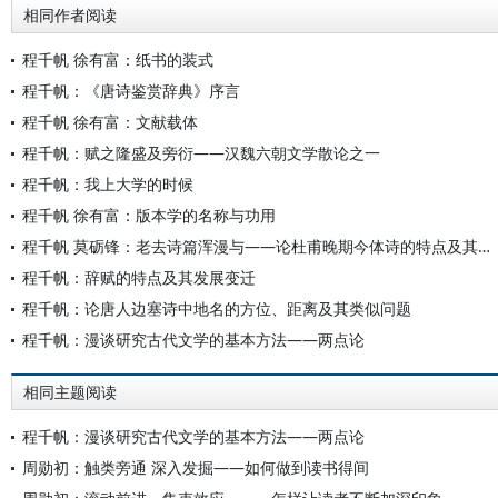
相同作者阅读
程千帆 徐有富：纸书的装式
程千帆：《唐诗鉴赏辞典》序言
程千帆 徐有富：文献载体
程千帆：赋之隆盛及旁衍——汉魏六朝文学散论之一
程千帆：我上大学的时候
程千帆 徐有富：版本学的名称与功用
程千帆 莫砺锋：老去诗篇浑漫与——论杜甫晚期今体诗的特点及其对宋人的影响
程千帆：辞赋的特点及其发展变迁
程千帆：论唐人边塞诗中地名的方位、距离及其类似问题
程千帆：漫谈研究古代文学的基本方法——两点论
相同主题阅读
程千帆：漫谈研究古代文学的基本方法——两点论
周勋初：触类旁通 深入发掘——如何做到读书得间