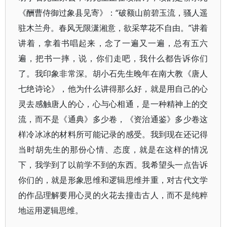
《酬曹侍御过象县见寄》：“破额山前碧玉流，骚人遥
驻木兰舟。春风无限潇湘意，欲采苹花不自由。”讲着
讲着，拿着书唱起来，念了一遍又一遍，总有五六
遍，把书一摔，说，你们走吧，我什么都告诉你们
了。我印象非常深。胡小石先生晚年在南大教《唐人
七绝诗论》，他为什么讲得那么好，就是用自己的心
灵去感触唐人的心，心与心相通，是一种精神上的交
流，而不是《通典》多少卷，《资治通鉴》多少卷这
样冷冰冰的材料所可能记录的感受。我到现在还记得
当时胡先生的那份心情、态度，就是在这样的情况
下，我学到了以前学不到的东西。我希望头一点告诉
你们的，就是形象思维和逻辑思维并重，对古代文学
的作品理解要用心灵的火花去撞击古人，而不是纯粹
地运用逻辑思维。