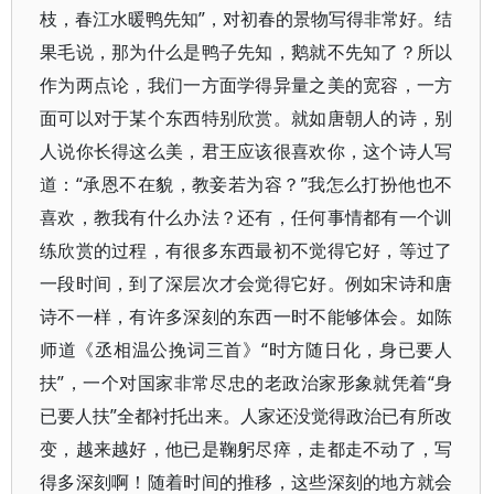
枝，春江水暖鸭先知”，对初春的景物写得非常好。结
果毛说，那为什么是鸭子先知，鹅就不先知了？所以
作为两点论，我们一方面学得异量之美的宽容，一方
面可以对于某个东西特别欣赏。就如唐朝人的诗，别
人说你长得这么美，君王应该很喜欢你，这个诗人写
道：“承恩不在貌，教妾若为容？”我怎么打扮他也不
喜欢，教我有什么办法？还有，任何事情都有一个训
练欣赏的过程，有很多东西最初不觉得它好，等过了
一段时间，到了深层次才会觉得它好。例如宋诗和唐
诗不一样，有许多深刻的东西一时不能够体会。如陈
师道《丞相温公挽词三首》“时方随日化，身已要人
扶”，一个对国家非常尽忠的老政治家形象就凭着“身
已要人扶”全都衬托出来。人家还没觉得政治已有所改
变，越来越好，他已是鞠躬尽瘁，走都走不动了，写
得多深刻啊！随着时间的推移，这些深刻的地方就会