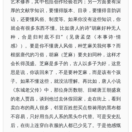
艺术修养，其中包括创作经验在内；另一方面要有深
厚的文献学知识，要懂得版本、目录，要懂得音韵训
诂，还要懂风俗、制度等。如果你没有这些知识，你
就会有很多东西不懂。比如唐人的诗“胡麻好种无人
种，合是归时底不归”（见唐孟棨《本事诗·情
感》）。要是你不懂唐人风俗，种芝麻关我何事？而
根据唐代的习俗，胡麻（芝麻）要夫妇同种，这样才
会长得茂盛。芝麻是多子的，古人以多子为好，这意
思是说，你该回来了，不是要种芝麻，而是该有个孩
子。如果不懂这些，就没法理解。再比如，唐人小说
《东城老父传》中，那位身历数朝、目睹唐王朝盛衰
的老人贾昌，谈到他过去休假回家，走在街上，看到
卖白布的商人很多，邻里百姓想买点祭祷用的黑布都
不容易，只好用当兵人系的黑头巾代替。可是安史乱
后，在街上连穿白衣服的人都已少见了。于是他感慨