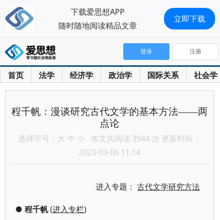
下载爱思想APP
立即下载
随时随地阅读精品文章
登录
注册
首页
法学
经济学
政治学
国际关系
社会学
程千帆：漫谈研究古代文学的基本方法——两
点论
选择字号：
大
中
小
本文共阅读 3944 次 更新时间：
2023-03-06 11:14
进入专题：
古代文学研究方法
●
程千帆
(
进入专栏
)