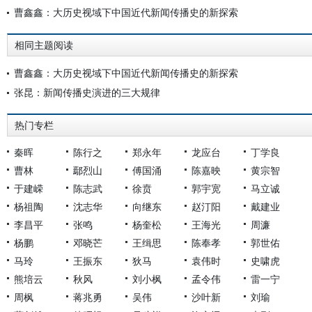
曹鑫鑫：大历史视域下中国近代新闻传播史的新探索
相同主题阅读
曹鑫鑫：大历史视域下中国近代新闻传播史的新探索
张昆：新闻传播史演进的三大规律
热门专栏
秦晖
陈行之
郑永年
龙应台
丁学良
曹林
鄢烈山
傅国涌
陈嘉映
黄宗智
于建嵘
陈志武
徐贲
郭宇宽
马立诚
杨祖陶
沈志华
向继东
赵汀阳
戴建业
李昌平
张鸣
杨奎松
王海光
周濂
杨鹏
邓晓芒
王缉思
陈奉孝
郭世佑
马玲
王振东
狄马
袁伟时
史啸虎
熊培云
秋风
刘小枫
孟令伟
雷一宁
周枫
蒋兆勇
吴伟
沙叶新
刘瑜