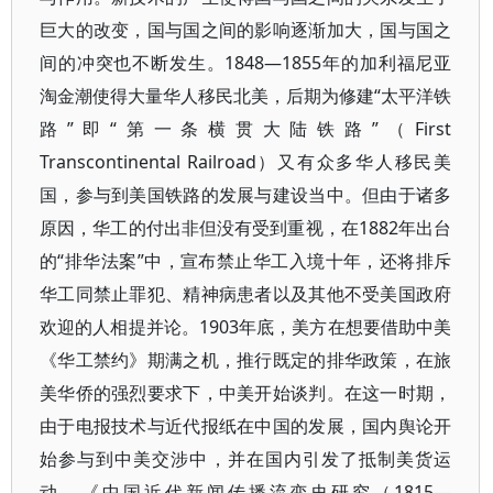
巨大的改变，国与国之间的影响逐渐加大，国与国之
间的冲突也不断发生。1848—1855年的加利福尼亚
淘金潮使得大量华人移民北美，后期为修建“太平洋铁
路”即“第一条横贯大陆铁路”（First
Transcontinental Railroad）又有众多华人移民美
国，参与到美国铁路的发展与建设当中。但由于诸多
原因，华工的付出非但没有受到重视，在1882年出台
的“排华法案”中，宣布禁止华工入境十年，还将排斥
华工同禁止罪犯、精神病患者以及其他不受美国政府
欢迎的人相提并论。1903年底，美方在想要借助中美
《华工禁约》期满之机，推行既定的排华政策，在旅
美华侨的强烈要求下，中美开始谈判。在这一时期，
由于电报技术与近代报纸在中国的发展，国内舆论开
始参与到中美交涉中，并在国内引发了抵制美货运
动。《中国近代新闻传播流变史研究（1815—