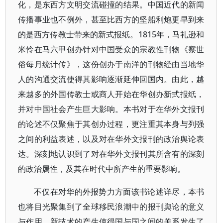
化，是东西方文明交流碰撞的结果。中国近代的新闻
传播事业也不例外，甚至比西方的坚船利炮更早到来
的是西方传教士带来的新式报纸。1815年，马礼逊和
米怜在马六甲创办针对中国受众的宗教性刊物《察世
俗每月统计传》，这份创办于南洋的刊物经由当地华
人的沟通交流使得其影响逐渐延伸回国内。由此，越
来越多的外国传教士或商人开始在华创办新式报纸，
并对中国社会产生巨大影响。本书对于在华外文报刊
的论述不仅聚焦于其创办过程，更注重其本身与列强
之间的利益表述，以及对在华外文报刊的政治舆论表
达。深刻地认识到了对在华外文报刊其所含有的深刻
的政治属性，及其在时代中所产生的重要影响。
不仅在对华的外报势力方面该书论述详尽，本书
也将目光聚集到了全球移民浪潮中的报刊舆论的意义
与作用。新技术的产生使得国与国之间的关系发生了