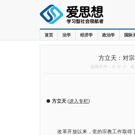
首页
法学
经济学
政治学
国际
方立天：对宗
选择字号：
大
中
小
本文
●
方立天
(
进入专栏
)
改革开放以来，党的宗教工作取得