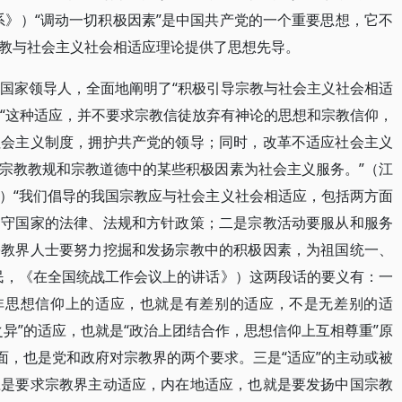
系》）“调动一切积极因素”是中国共产党的一个重要思想，它不
教与社会主义社会相适应理论提供了思想先导。
和国家领导人，全面地阐明了“积极引导宗教与社会主义社会相适
：“这种适应，并不要求宗教信徒放弃有神论的思想和宗教信仰，
社会主义制度，拥护共产党的领导；同时，改革不适应社会主义
宗教教规和宗教道德中的某些积极因素为社会主义服务。”（江
）“我们倡导的我国宗教应与社会主义社会相适应，包括两方面
遵守国家的法律、法规和方针政策；二是宗教活动要服从和服务
宗教界人士要努力挖掘和发扬宗教中的积极因素，为祖国统一、
民，《在全国统战工作会议上的讲话》）这两段话的要义有：一
，非思想信仰上的适应，也就是有差别的适应，不是无差别的适
异”的适应，也就是“政治上团结合作，思想信仰上互相尊重”原
面，也是党和政府对宗教界的两个要求。三是“适应”的主动或被
应是要求宗教界主动适应，内在地适应，也就是要发扬中国宗教