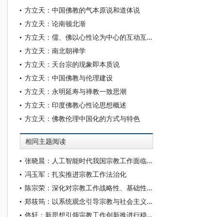
方立天：中国佛教的气本原说和道体说
方立天：论南顿北渐
方立天：儒、佛以心性论为中心的互动互补
方立天：南北朝禅学
方立天：天台宗的现象即本质说
方立天：中国佛教与伦理建设
方立天：永明延寿与禅教一致思潮
方立天：印度佛教心性论思想概述
方立天：佛教伦理中国化的方式与特色
相同主题阅读
张晓晨：人工智能时代我国宗教工作面临的风险及对策研究
冯玉军：扎实推进宗教工作法治化
陈宗荣：深化对宗教工作战略性、基础性、现实性问题研究
郑筱筠：以系统观念引导宗教与社会主义社会相适应
佟轩：新思想引领宗教工作创新推进行稳致远