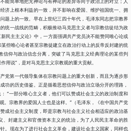
，不能简单地把无神论与有神论的差异等同于政治上的对立；人
在经济上根本利益的一致，并不影响在爱国、维护祖国统一、拥
则问题上的一致。早在上世纪三四十年代，毛泽东同志把宗教界
命的统一战线的范畴，积极推动马克思主义者与宗教信徒结为政
的《新民主主义论》中，一方面强调共产党员决不能赞同唯心论或
和某些唯心论者甚至宗教徒建立在政治行动上的反帝反封建的统
宗教信仰与政治信念分离，突破了马克思主义经典理论的某些判
重作用说”，是对马克思主义宗教观的重大贡献。
共产党第一代领导集体在宗教问题上的重大创新，而且为逐步形
了成功的历史借鉴。正是循着思想信仰与政治立场分开的理路，
： “一部分唯心主义者，他们可以赞成社会主义的政治制度和
观。宗教界的爱国人士也是这样。”（毛泽东，《在中国共产党
的赞成社会主义制度，即是宗教与社会主义社会相适应的政治基
主义、封建主义和官僚资本主义的统治，为了人民民主革命的胜
方针。现在为了进行社会主义革命，建设社会主义国家，同样也