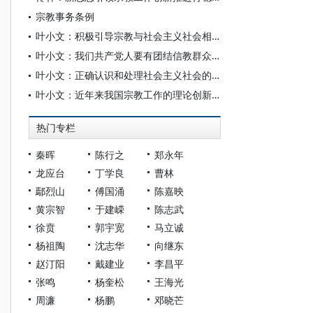
宗教事务条例
叶小文：积极引导宗教与社会主义社会相适应
叶小文：我们共产党人要有团结信教群众的本事
叶小文：正确认识和处理社会主义社会的宗教关系
叶小文：近年来我国宗教工作的理论创新和实践探索
热门专栏
秦晖
陈行之
郑永年
龙应台
丁学良
曹林
鄢烈山
傅国涌
陈嘉映
黄宗智
于建嵘
陈志武
徐贲
郭宇宽
马立诚
杨祖陶
沈志华
向继东
赵汀阳
戴建业
李昌平
张鸣
杨奎松
王海光
周濂
杨鹏
邓晓芒