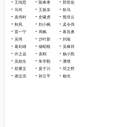
王缉思
陈奉孝
郭世佑
马玲
王振东
狄马
袁伟时
史啸虎
熊培云
秋风
刘小枫
孟令伟
雷一宁
周枫
蒋兆勇
吴伟
沙叶新
刘瑜
葛剑雄
储昭根
吴稼祥
许之远
袁刚
杨小凯
吴励生
朱学勤
潘维
郑秉文
莫于川
羽之野
谢志浩
孙立平
杨光