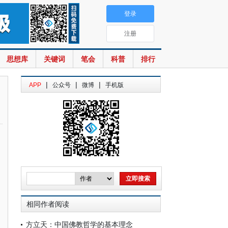
登录
注册
思想库
关键词
笔会
科普
排行
|
|
|
APP
公众号
微博
手机版
相同作者阅读
方立天：中国佛教哲学的基本理念