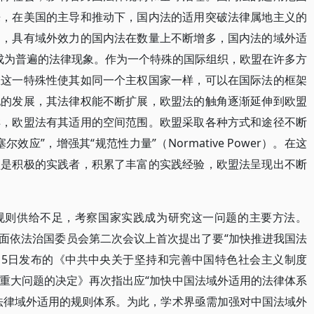
来，在美国的主导和推动下，国内法的适用突破法律属地主义的
明，具有域外效力的国内法在数量上不断增多，国内法的域外适
cation）已经成为普遍的法律现象。作为一个特殊的国际组织，欧盟在许多方
权这一特殊性使其如同一个主权国家一样，可以在国际法的框架
纪的发展，其法律权能不断扩展，欧盟法的触角逐渐延伸到欧盟
样，欧盟法有其适用的空间范围。欧盟采取各种方式和途径不断
应”，增强其“规范性力量”（Normative Power）。在这
盟是积极的实践者，积累了丰富的实践经验，欧盟法呈现出不断
规则供给不足，考察国家实践成为研究这一问题的主要方法。
央全面依法治国委员会第二次会议上首次提出了要“加快推进我国法
1月5日发布的《中共中央关于坚持和完善中国特色社会主义制度
重大问题的决定》再次指出应“加快中国法域外适用的法律体系
法律域外适用的规则体系。为此，学术界亟需加强对中国法域外