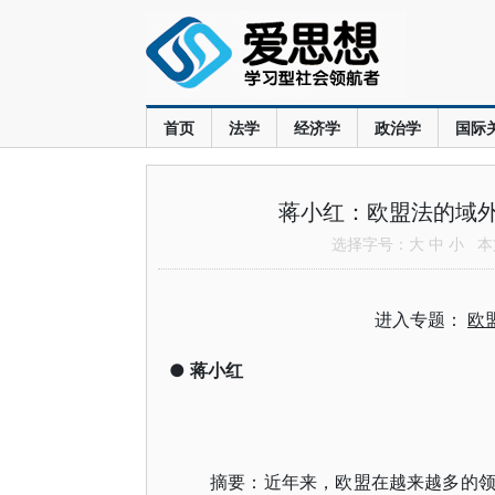
首页
法学
经济学
政治学
国际
蒋小红：欧盟法的域
选择字号：
大
中
小
本文
进入专题：
欧
●
蒋小红
摘要：近年来，欧盟在越来越多的