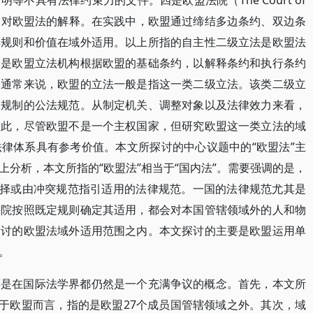
不具有法律约束力的文件。四是欧盟法院（The Court of
 Union）的判例对欧盟法的解释。在实践中，欧盟通过缔结多边条约、双边条
其规则和价值在域外适用。以上所指的自主性二级立法是欧盟法
定是欧盟立法机构根据欧盟的基础条约，以解释条约和执行条约
。通常来说，欧盟的立法一般是指这一类二级立法。该类二级立
、规制的公法规范。从制定机关、调整对象以及法律效力来看，
因此，尽管欧盟不是一个主权国家，但研究欧盟这一类立法的域
律体系具有参考价值。本文所探讨的中心议题中的“欧盟法”主
分析，本文所指的“欧盟法”相当于“国内法”。需要强调的是，
选择或由冲突规范指引适用的法律规范。一国的法律规范尤其是
法院按照既定规则确定其适用，都会对本国管辖领域外的人和物
探讨的欧盟法域外适用范围之内。本文探讨的主要是欧盟运用单
。
还是在国际法学界都仍然是一个充满争议的概念。首先，本文所
对于欧盟而言，指的是欧盟27个成员国管辖领域之外。其次，域