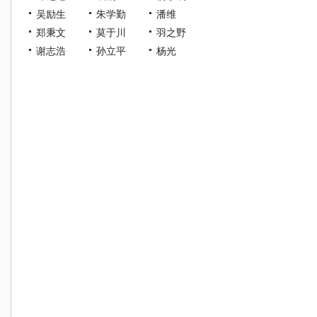
吴励生
朱学勤
潘维
郑秉文
莫于川
羽之野
谢志浩
孙立平
杨光