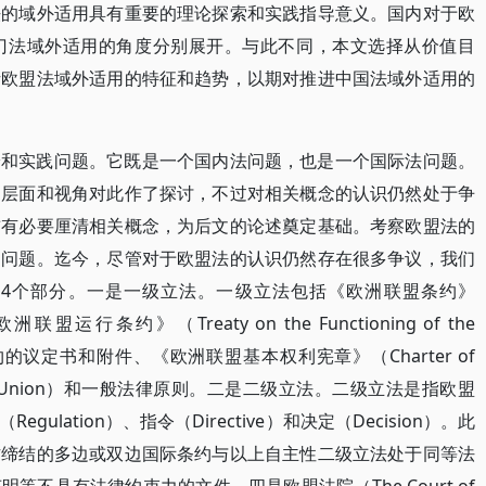
法的域外适用具有重要的理论探索和实践指导意义。国内对于欧
门法域外适用的角度分别展开。与此不同，本文选择从价值目
析欧盟法域外适用的特征和趋势，以期对推进中国法域外适用的
论和实践问题。它既是一个国内法问题，也是一个国际法问题。
同层面和视角对此作了探讨，不过对相关概念的认识仍然处于争
前有必要厘清相关概念，为后文的论述奠定基础。考察欧盟法的
定问题。迄今，尽管对于欧盟法的认识仍然存在很多争议，我们
4个部分。一是一级立法。一级立法包括《欧洲联盟条约》
《欧洲联盟运行条约》（Treaty on the Functioning of the
础条约的议定书和附件、《欧洲联盟基本权利宪章》（Charter of
 European Union）和一般法律原则。二是二级立法。二级立法是指欧盟
lation）、指令（Directive）和决定（Decision）。此
方缔结的多边或双边国际条约与以上自主性二级立法处于同等法