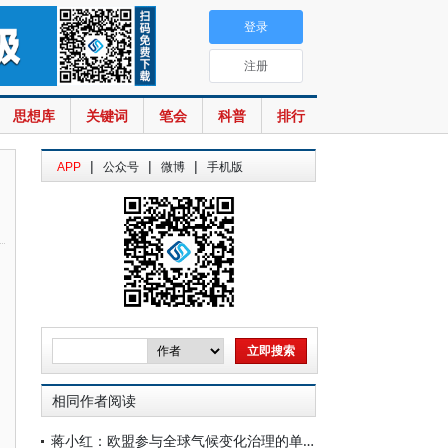
登录
注册
思想库
关键词
笔会
科普
排行
|
|
|
APP
公众号
微博
手机版
相同作者阅读
蒋小红：欧盟参与全球气候变化治理的单边趋向