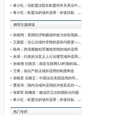
蒋小红：论欧盟法院在欧盟对外关系法中的作用
蒋小红：欧盟法的域外适用：价值目标、生成路径和自我限制
相同主题阅读
孙南翔：美国经济制裁域外效力的实现路径与法律应对
王惠茹：论公法域外管辖的原则与限度——以美国出口管制法为切入
陈冉：跨境腐败犯罪属地管辖的域外适用
余涛：行政执法意义上公法规范域外适用制度的逻辑展开
孙南翔 刘燕莎：因应互联网3.0时期的域外管辖：历史演进与中国方案
万勇：知识产权法域外适用的制度构造
张晓君 石晓玉：中国法在美国适用的司法实践与对策
曹亚伟：国内法域外适用的冲突及应对——基于国际造法的国家本位解释
张新军 陈曦笛：毗连区立法的国际法问题
蒋小红：欧盟法的域外适用：价值目标、生成路径和自我限制
热门专栏