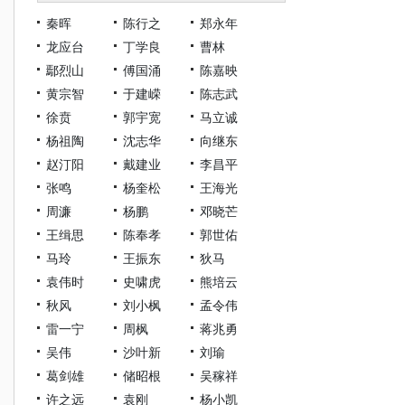
秦晖
陈行之
郑永年
龙应台
丁学良
曹林
鄢烈山
傅国涌
陈嘉映
黄宗智
于建嵘
陈志武
徐贲
郭宇宽
马立诚
杨祖陶
沈志华
向继东
赵汀阳
戴建业
李昌平
张鸣
杨奎松
王海光
周濂
杨鹏
邓晓芒
王缉思
陈奉孝
郭世佑
马玲
王振东
狄马
袁伟时
史啸虎
熊培云
秋风
刘小枫
孟令伟
雷一宁
周枫
蒋兆勇
吴伟
沙叶新
刘瑜
葛剑雄
储昭根
吴稼祥
许之远
袁刚
杨小凯