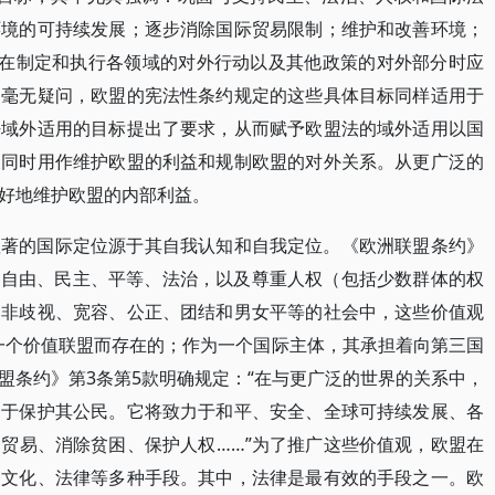
环境的可持续发展；逐步消除国际贸易限制；维护和改善环境；
盟在制定和执行各领域的对外行动以及其他政策的对外部分时应
。毫无疑问，欧盟的宪法性条约规定的这些具体目标同样适用于
法域外适用的目标提出了要求，从而赋予欧盟法的域外适用以国
被同时用作维护欧盟的利益和规制欧盟的对外关系。从更广泛的
好地维护欧盟的内部利益。
显著的国际定位源于其自我认知和自我定位。《欧洲联盟条约》
、自由、民主、平等、法治，以及尊重人权（包括少数群体的权
、非歧视、宽容、公正、团结和男女平等的社会中，这些价值观
一个价值联盟而存在的；作为一个国际主体，其承担着向第三国
盟条约》第3条第5款明确规定：“在与更广泛的世界的关系中，
力于保护其公民。它将致力于和平、安全、全球可持续发展、各
贸易、消除贫困、保护人权……”为了推广这些价值观，欧盟在
、文化、法律等多种手段。其中，法律是最有效的手段之一。欧