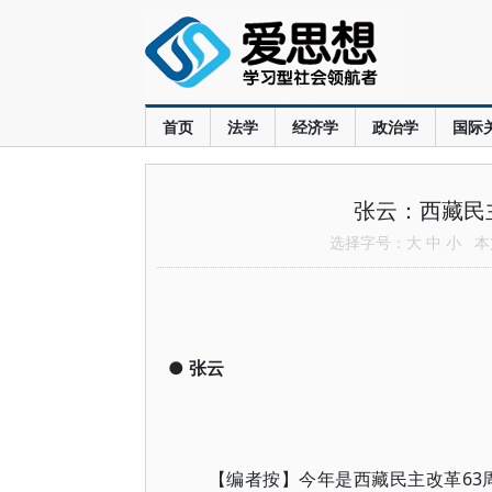
首页
法学
经济学
政治学
国际
张云：西藏民
选择字号：
大
中
小
本文
●
张云
【编者按】今年是西藏民主改革63