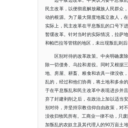
边平叛边改革。中央认为要平息叛
民主改革，以便彻底解放藏族人民群众
动的根源。为了最大限度地孤立敌人，
实际上，民主改革在平息叛乱的口号下
暂缓改革。针对当时的实际情况，拉萨
和帕巴拉等管辖的地区，未出现叛乱则后
区别对待的改革政策。中央明确废
除一切债务、乌拉和差役。同时又根据
地、房屋、耕畜、粮食和农具一律没收
乱的，经过和他们协商，将土地和多余
于在平息叛乱和民主改革中表现进步并
弃了封建剥削之后，在政治上加以适当
别对待，并坚持宗教信仰自由政策，对
没收归牧民所有。工商业一律不动，只废除
加叛乱的农奴主及其代理人的90万亩土