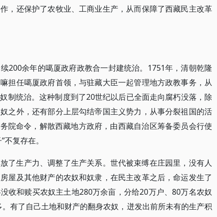
合作，还保护了农牧业、工商业生产，从而保障了西藏民主改革
200余年的噶厦政府政教合一封建统治。1751年，清朝乾隆
喇嘛担任噶厦政府首领，与驻藏大臣一起管理地方政教事务，从
奴制统治。这种制度到了20世纪以后已全面走向腐朽没落，除
农奴之外，还有部分上层勾结帝国主义势力，从事分裂祖国的活
署国务院命令，解散西藏地方政府，由西藏自治区筹备委员会行使
”不复存在。
解放了生产力、调整了生产关系。世代被束缚在庄园里，没有人
、房屋及其他财产的农奴和奴隶，在民主改革之后，命运发生了
收和赎买农奴主土地280万余亩，分给20万户、80万名农奴
亩多。有了自己土地和财产的翻身农奴，迸发出前所未有的生产积