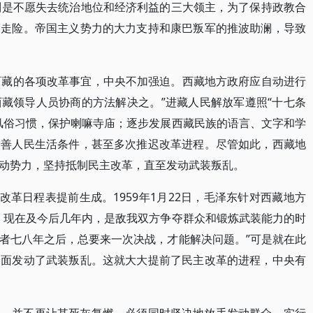
力则是不愿失去统治地位和经济利益的三大领主，为了保持政教合
而走险。帝国主义势力的大力支持和康巴叛军的推波助澜，导致
关西藏的各项改革事宜，中央不加强迫。西藏地方政府应自动进行
藏领导人员协商的方法解决之。”进藏人民解放军遵照“十七条
风俗习惯，保护喇嘛寺庙；逐步发展西藏民族的语言、文字和学
改善人民生活条件，甚至多次推迟改革进程。尽管如此，西藏地
动势力，坚持抵制民主改革，直至发动武装叛乱。
主改革日程表提前生成。1959年1月22日，毛泽东针对西藏地方
，现在及今后几年内，是敌我双方争夺群众和锻炼武装能力的时
者七八年之后，总要来一次决战，才能解决问题。”可是就在此
全面发动了武装叛乱。这就大大提前了民主改革的进程，中央有