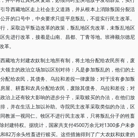
乱，并不再让其死灰复燃，必须同时坚决地放手发动群众，实行
，引导西藏地区走上社会主义道路，并从根本上消除叛国分裂活
在公开的口号中，中央要求只提平息叛乱，不提实行民主改革。
进行，采取边平叛边改革的政策，叛乱地区先改革，未叛乱地区
地区先进行改革，接着是山南、昌都、丁青等地。班禅额尔德尼
改革。
除西藏地方封建农奴制土地所有制，将土地分配给农民所有，废
三大领主的政治立场加以区别对待：凡是参加叛乱的，他们的土
，分配给农民，其债务、乌拉和差役一律废除；对于没有参加叛
的房屋、耕畜和农具分配给农民，废除其债务、乌拉和差役；对
且政治上还有较大影响的进步分子，采取赎买的办法，在他们放
安排，并在生活上加以补助。寺院民主改革采取类似的办法，区
不同教派一视同仁。牧区不进行民主改革，只将叛乱分子的牲畜
封建特权。据统计，国家共支付4500万余元对1300多户未参
地和82万余头牲畜进行赎买。这些措施得到了广大农奴和奴隶的