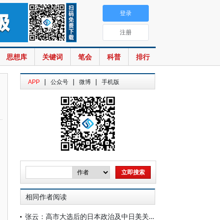
登录
注册
思想库
关键词
笔会
科普
排行
|
|
|
APP
公众号
微博
手机版
相同作者阅读
张云：高市大选后的日本政治及中日美关系