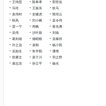
王缉思
陈奉孝
郭世佑
马玲
王振东
狄马
袁伟时
史啸虎
熊培云
秋风
刘小枫
孟令伟
雷一宁
周枫
蒋兆勇
吴伟
沙叶新
刘瑜
葛剑雄
储昭根
吴稼祥
许之远
袁刚
杨小凯
吴励生
朱学勤
潘维
郑秉文
莫于川
羽之野
谢志浩
孙立平
杨光