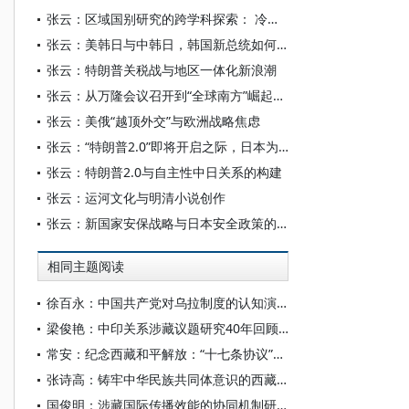
张云：区域国别研究的跨学科探索： 冷战国际史与东南亚研究的交叉与融合
张云：美韩日与中韩日，韩国新总统如何平衡？
张云：特朗普关税战与地区一体化新浪潮
张云：从万隆会议召开到“全球南方”崛起：一种新型安全观诞生
张云：美俄“越顶外交”与欧洲战略焦虑
张云：“特朗普2.0”即将开启之际，日本为何主动靠近中国
张云：特朗普2.0与自主性中日关系的构建
张云：运河文化与明清小说创作
张云：新国家安保战略与日本安全政策的走向
相同主题阅读
徐百永：中国共产党对乌拉制度的认知演变与西藏民主改革
梁俊艳：中印关系涉藏议题研究40年回顾与展望
常安：纪念西藏和平解放：“十七条协议”的宪法学解读
张诗高：铸牢中华民族共同体意识的西藏实践与经验
国俊明：涉藏国际传播效能的协同机制研究——基于“六位一体”框架的分析与构建