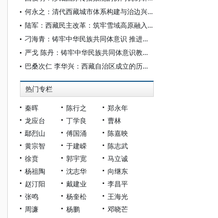
何永之：清代西藏城市体系构建与治边兴藏研究
陆军：西藏民主改革：筑牢雪域高原融入国家一体化发展的坚实根基
刁海青：铸牢中华民族共同体意识 推进西藏民族文化艺术繁荣发展
严戈 陈丹：铸牢中华民族共同体意识教育的理论深化与西藏实践
巴桑次仁 李华兴：西藏自治区成立的历史必然、重要意义与经验启示
热门专栏
秦晖
陈行之
郑永年
龙应台
丁学良
曹林
鄢烈山
傅国涌
陈嘉映
黄宗智
于建嵘
陈志武
徐贲
郭宇宽
马立诚
杨祖陶
沈志华
向继东
赵汀阳
戴建业
李昌平
张鸣
杨奎松
王海光
周濂
杨鹏
邓晓芒