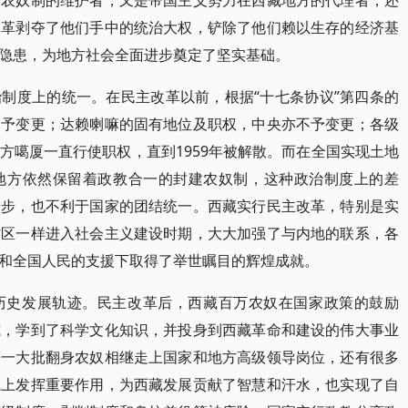
建农奴制的维护者，又是帝国主义势力在西藏地方的代理者，还
改革剥夺了他们手中的统治大权，铲除了他们赖以生存的经济基
隐患，为地方社会全面进步奠定了坚实基础。
制度上的统一。在民主改革以前，根据“十七条协议”第四条的
不予变更；达赖喇嘛的固有地位及职权，中央亦不予变更；各级
方噶厦一直行使职权，直到1959年被解散。而在全国实现土地
地方依然保留着政教合一的封建农奴制，这种政治制度上的差
进步，也不利于国家的团结统一。西藏实行民主改革，特别是实
省区一样进入社会主义建设时期，大大加强了与内地的联系，各
和全国人民的支援下取得了举世瞩目的辉煌成就。
历史发展轨迹。民主改革后，西藏百万农奴在国家政策的鼓励
式，学到了科学文化知识，并投身到西藏革命和建设的伟大事业
等一大批翻身农奴相继走上国家和地方高级领导岗位，还有很多
线上发挥重要作用，为西藏发展贡献了智慧和汗水，也实现了自