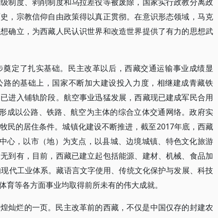
等级制度、剥削制度和乌拉差役等被废除，国家实行政教分离政
历史，宗教信仰自由政策得以真正贯彻。在意识形态领域，马克
思想确立，为西藏人民认识世界和改造世界提供了有力的思想武
步奠定了扎实基础。民主改革以后，西藏交通运输事业成绩显
公路的基础上，国家不断加大建设投入力度，相继建成青藏铁
路已进入铺轨阶段。航空事业迅猛发展，西藏现已建成军民合用
本形成以公路、铁路、航空为主体的综合立体交通网络。政府实
牧民的居住条件。城镇化建设不断推进，截至2017年底，西藏
萨为中心，以市（地）为支点，以县城、边境城镇、特色文化旅游
从无到有，目前，西藏已建立起包括能源、建材、机械、食品加
的现代工业体系。藏语言文字使用、传统文化保护与发展、科技
体育等各方面事业均取得前所未有的伟大成就。
辉煌灿烂的一页。民主改革前的西藏，不仅是中国仅存的封建农