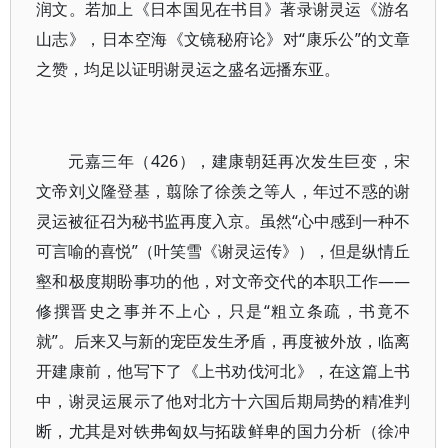
润文。若加上《日本国见在书目》著录谢灵运《游名
山志》，日本空海《文镜秘府论》对“康乐公”的文章
之赞，均足以证明谢灵运之盛名远播东亚。
元嘉三年（426），建康朝廷再次发生巨变，宋
文帝刘义隆登基，翦除了徐羡之等人，年过不惑的谢
灵运被征召为秘书监再度入京。虽然“心中感到一种不
可言喻的喜悦”（叶笑雪《谢灵运传》），但是纵情丘
壑和极度期盼事功的他，对文帝交代的本职工作——
修撰晋史之事并不上心，只是“粗立条疏，书竟不
就”。后来又与新的宠臣发生矛盾，再度被外放，临离
开建康前，他写下了《上书劝伐河北》，在这篇上书
中，谢灵运展示了他对北方十六国后期局势的精准判
断，尤其是对铁弗匈奴与拓跋鲜卑的国力分析（徐冲