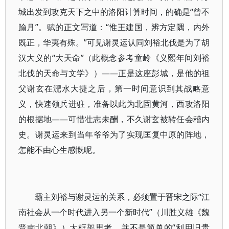
城出发到攻克天下之中的洛阳计算时间，的确是“曾不
踰月”。赋的正文写道：“惟王建国，辨方定隅，内外
既正，华夷有殊。”可见谢灵运认同刘裕北伐是为了胡
汉大义的“大天命”（此概念参考童岭《义熙年间刘裕
北伐的天命与文学》）——正是这座彭城，是他的祖
父谢玄在淝水大捷之后，第一时间意识到其战略意
义，快速领兵进驻，准备以此为北固黄河，西攻洛阳
的根据地——可惜壮志未酬，不久谢玄被转任会稽内
史。谢灵运来到当年爷爷为了实现匡复中原的阵地，
怎能不由心生感慨呢。
霸主刘裕与谢灵运的关系，必须置于晋宋之际“江
南社会从一个时代进入另一个新时代”（川胜义雄《魏
晋南北朝》）大框架思考，并不是简单的“利用旧贵