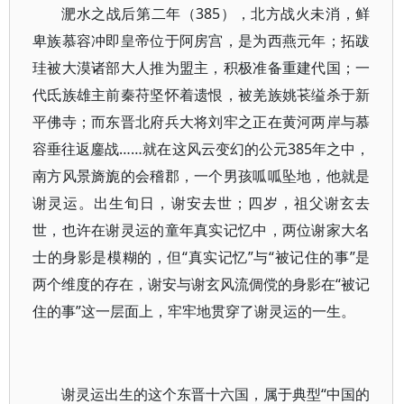
淝水之战后第二年（385），北方战火未消，鲜
卑族慕容冲即皇帝位于阿房宫，是为西燕元年；拓跋
珪被大漠诸部大人推为盟主，积极准备重建代国；一
代氐族雄主前秦苻坚怀着遗恨，被羌族姚苌缢杀于新
平佛寺；而东晋北府兵大将刘牢之正在黄河两岸与慕
容垂往返鏖战……就在这风云变幻的公元385年之中，
南方风景旖旎的会稽郡，一个男孩呱呱坠地，他就是
谢灵运。出生旬日，谢安去世；四岁，祖父谢玄去
世，也许在谢灵运的童年真实记忆中，两位谢家大名
士的身影是模糊的，但“真实记忆”与“被记住的事”是
两个维度的存在，谢安与谢玄风流倜傥的身影在“被记
住的事”这一层面上，牢牢地贯穿了谢灵运的一生。
谢灵运出生的这个东晋十六国，属于典型“中国的