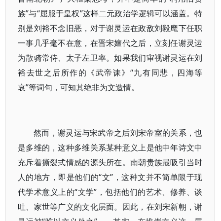
族”与“屈服于皇权”这样二元政治学逻辑可以涵盖。特
别是刘裕不念旧恶，对于谢灵运在政敌刘毅麾下任职
一事几乎毫不在意，在晋宋嬗代之后，立刻任谢灵运
为散骑常侍、太子左卫率。如果我们审视谢灵运在刘
裕去世之后所作的《武帝诔》“九有同悲，四海等
哀”等词句，可知其绝非为文造情。
然而，谢灵运与宋武帝之后刘宋帝室的关系，也
是多维的，这种多维关系某种意义上是他中年诗文中
充斥着撕裂式情感的源头所在。南朝贵族最吸引当时
人的地方，即是他们的“文”，这种文并不简单限于现
代学术意义上的“文学”，包括他们的艺术、修养、谈
吐、家世等广义的文化层面。因此，在刘宋新朝，谢