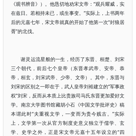
《观书辨音》）。他恳切地劝宋文帝：“观兵耀威，实
在兹日。若相持未已，或生事变。”实际上，上书两年
后的元嘉七年，宋文帝就真的开始了他第一次“封狼居
胥”的北伐。
谢灵运流星般的一生，经历了东晋、桓楚、刘宋
三个朝代，前后七个皇帝（东晋孝武帝、安帝、恭
帝，桓玄，刘宋武帝、少帝、文帝）。其中，东晋与
刘宋的区别之一即在于，武人皇帝刘裕建立的“军事政
权”刘宋，反而从本质上比贵族司马氏东晋更加爱好文
学。南京大学图书馆藏胡小石《中国文学批评史》稿
本谓此时“夫重视文学，一变而为贵今贱古。”实际
上，文学第一次从官方制度史意义独立于儒学、玄
学、史学之外，正是宋文帝元嘉十五年设立的“四