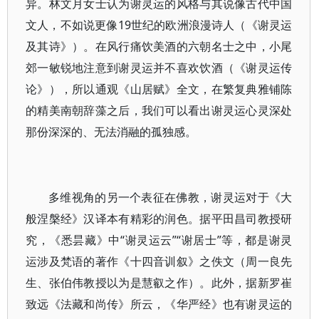
异。林文月女士认为谢灵运的风格与其说像古代中国
文人，不如说更像19世纪的欧洲浪漫诗人（《谢灵运
及其诗》）。在风行痛饮美酒的六朝名士之中，小尾
郊一敏锐地注意到谢灵运并不喜欢饮酒（《谢灵运传
论》），所以通观《山居赋》全文，在繁复典雅铺陈
的精美南朝辞藻之后，我们可以看出谢灵运心灵深处
那份深深的、无法消融的孤独感。
多维视角的另一个表征在佛教，谢灵运对于《大
般涅槃经》汉译本有精彩的润色。据平田昌司教授研
究，《悉昙藏》中“谢灵运云”“谢居士”等，都是谢灵
运涉及梵语的著作《十四音训叙》之佚文（周一良先
生、张伯伟教授以为是慧叡之作）。此外，据新罗崔
致远《法藏和尚传》所云，《华严经》也有谢灵运的