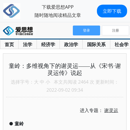
下载爱思想APP
立即下载
随时随地阅读精品文章
登录
注册
首页
法学
经济学
政治学
国际关系
社会学
童岭：多维视角下的谢灵运——从《宋书·谢
灵运传》说起
选择字号：
大
中
小
本文共阅读 2464 次 更新时间：
2022-09-02 09:34
进入专题：
谢灵运
●
童岭