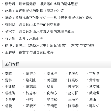
蔡丹君：理来情无存：谢灵运山水诗的篇体思想
赵鑫：重读谢灵运与谢瞻《戏马台》诗
童岭：多维视角下的谢灵运——从《宋书·谢灵运传》说起
蔡阿聪：谢灵运山水诗中的时空意识
吴冠文：谢灵运对山水本真之美的发现与叙写
蔡天新：永嘉，水长而美
徐冲：谢灵运《劝伐河北书》所见“西虏”、“东虏”与“虏”辨析
王辉斌：论玄学与谢灵运山水诗
热门专栏
秦晖
陈行之
郑永年
龙应台
丁学良
曹林
鄢烈山
傅国涌
陈嘉映
黄宗智
于建嵘
陈志武
徐贲
郭宇宽
马立诚
杨祖陶
沈志华
向继东
赵汀阳
戴建业
李昌平
张鸣
杨奎松
王海光
周濂
杨鹏
邓晓芒
王缉思
陈奉孝
郭世佑