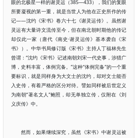
眼的北极星一样的谢灵运（385—433），我们的复眼
所要凝视的第一重，就是当世人为他在正史所作的传
记——沈约《宋书》卷六十七《谢灵运传》。虽然谢
灵运有大量诗文流传至今，但在南北朝时期他的传记
却仅此一家（唐代《南史·谢灵运传》基本袭自《宋
书》）。中华书局修订版《宋书》主持人丁福林先生
曾谓：“沈约《宋书》记述南朝刘宋一代史事，涉猎广
博，史料丰富，体例完备。”这种“体例完备”的一个重
要标识，就是同样身为大文士的沈约，却对文士能否
入史传，有着严格的区分对待。譬如同样被后世定义
为南朝“著名文人”鲍照，却无单独立传，仅附在《刘
义庆传》中。
然而，如果继续深究，虽然《宋书》中谢灵运被