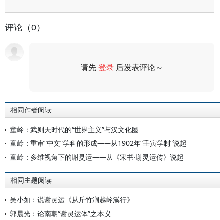
评论（0）
请先
登录
后发表评论～
评论
相同作者阅读
童岭：武则天时代的“世界主义”与汉文化圈
童岭：重审“中文”学科的形成——从1902年“壬寅学制”说起
童岭：多维视角下的谢灵运——从《宋书·谢灵运传》说起
相同主题阅读
吴小如：说谢灵运《从斤竹涧越岭溪行》
郭晨光：论南朝“谢灵运体”之本义