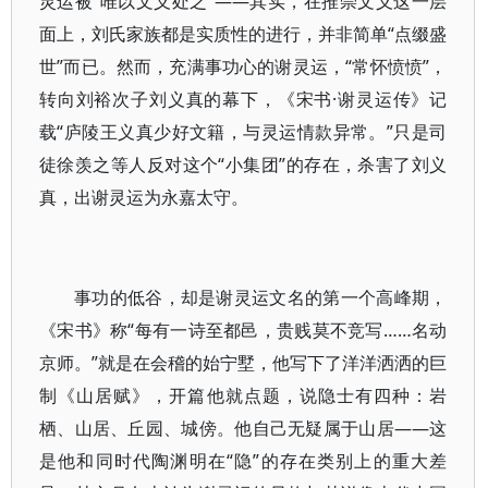
灵运被“唯以文义处之”——其实，在推崇文义这一层
面上，刘氏家族都是实质性的进行，并非简单“点缀盛
世”而已。然而，充满事功心的谢灵运，“常怀愤愤”，
转向刘裕次子刘义真的幕下，《宋书·谢灵运传》记
载“庐陵王义真少好文籍，与灵运情款异常。”只是司
徒徐羡之等人反对这个“小集团”的存在，杀害了刘义
真，出谢灵运为永嘉太守。
事功的低谷，却是谢灵运文名的第一个高峰期，
《宋书》称“每有一诗至都邑，贵贱莫不竞写……名动
京师。”就是在会稽的始宁墅，他写下了洋洋洒洒的巨
制《山居赋》，开篇他就点题，说隐士有四种：岩
栖、山居、丘园、城傍。他自己无疑属于山居——这
是他和同时代陶渊明在“隐”的存在类别上的重大差