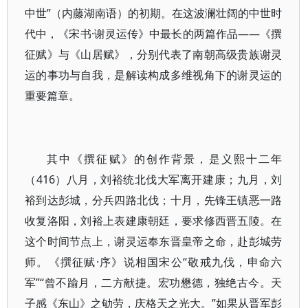
中世”（内藤湖南语）的初期。在这波澜壮阔的中世时
代中，《宋书·谢灵运传》中最长的两篇作品——《撰
征赋》与《山居赋》，分别代表了南朝高级贵族谢灵
运的事功与自我，是解读构成多维视角下的谢灵运的
重要篇章。
其中《撰征赋》的创作背景，是义熙十二年
（416）八月，刘裕统北伐大军离开建康；九月，刘
裕到达彭城，分兵四路北伐；十月，先锋王镇恶一路
收复洛阳，刘裕上表建康朝廷，要求修西晋五陵。在
这个时间节点上，谢灵运奉东晋皇帝之命，赴彭城劳
师。《撰征赋·序》说相国宋公“敬戒九伐，申命六
军”“曾不踰月，二方献捷。宏功懋德，独绝古今。天
子感《东山》之劬劳，庆格天之光大。”如果从晋军彭