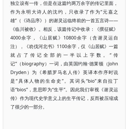
独立设有一传，但是在这篇约两万余字的传记里面，
作为永明大诗人的沈约，只收录了作为“元嘉之
雄”（《诗品序》）的谢灵运临终前的一首五言诗——
《临川被收》。相反，该篇传记中收录：《撰征赋》
4000余字，《山居赋》10800余字（含谢灵运自
注），《劝伐河北书》1100余字，仅《山居赋》一篇
就占了传记全部的一半以上字数。“传
记”（biography）一词，由英国约翰·德莱顿（John
Dryden）为《希腊罗马名人传》英译本作序时说
是“具体人物的生命史”。其词头“bio”来自拉丁
语“bios”，意思即为“生平”。因此我们审视《谢灵运
传》作为现代史学意义上的生平传记，反而被压缩成
了很少的一部分。