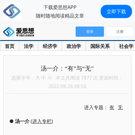
下载爱思想APP
立即下载
随时随地阅读精品文章
登录
注册
首页
法学
经济学
政治学
国际关系
社会学
汤一介：“有”与“无”
选择字号：
大
中
小
本文共阅读 7877 次 更新时间：
2022-08-26 08:50
进入专题：
有
无
●
汤一介
(
进入专栏
)