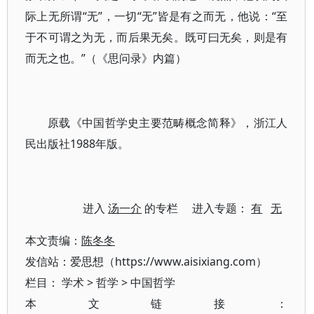
际上无所谓“无”，一切“无”皆是有之而无，他说：“至
于不可谓之为无，而后果无矣。既可曰无矣，则是有
而无之也。”（《思问录》内篇）
原载《中国哲学史主要范畴概念简释》，浙江人
民出版社1988年版。
进入
汤一介
的专栏 进入专题：
有
无
本文责编：
陈冬冬
发信站：爱思想（https://www.aisixiang.com）
栏目：
学术
>
哲学
>
中国哲学
本文链接：