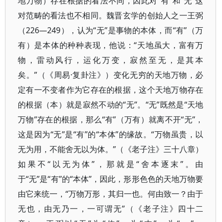
地万物）存在根据的看法不同，因此对“有”和“无”这
对范畴的看法也不相同。魏晋玄学的创始人之一王弼
（226—249），认为“无”是事物的本体，而“有”（万
有）是本体的种种表现，他说：“天地虽大，富有万
物，雷动风行，运化万变，寂然至无，是其本
矣。”（《周易·复卦注》）变化无穷的天地万物，必
定有一不变者作为它存在的根据，这个天地万物存在
的根据（本）就是寂然不动的“无”。“无”既然是“天地
万物”存在的根据，那么“有”（万有）就离不开“无”，
这是因为“无”是“有”的“本体”的缘故。“万物虽贵，以
无为用，不能舍无以为体。”（《老子注》三十八章）
如果不“以无为体”，那就是“舍本逐末”。由
于“无”是“有”的“本体”，因此，形形色色的天地万物要
由它来统一，“万物万形，其归一也。何由致一？由于
无也，由无乃一，一可谓无”（《老子注》四十二