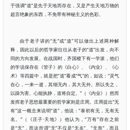
于强调“道”是先于天地而存在，又是产生天地万物的
超言绝象的东西，不免带有神秘主义的色彩。
由于老子讲的“无”或“道”可以做出上述两种解
释，因此以后的哲学家往往从老子的“道”出发，向不
同的方向发展。在战国时，齐国稷下有一学派，他们
的学说保存在《管子》的《白心》、《内业》、《心
术》等四篇中，就是把“道”看成“气”的，如说：“灵气
在心，一来一逝，其细无内，其大无外。所以失之，
以躁为害。心能执静，道将自定。”（《内业》）然而
发挥老子思想最重要的哲学家则是庄周。庄周提出“无
有”这一概念来说明“道”，他说：“泰初有无，无有无
名。”（《庄子·天地》）他认为，“万有”存在之前
是“无”，而这所谓“无”不仅是“无名”、“无形”，而且