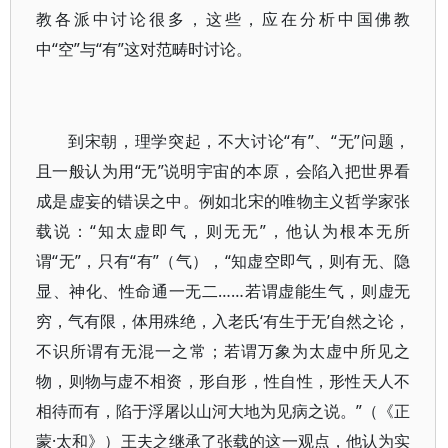
教各派中讨论很多，这些，应在分析中国佛教
中“空”与“有”这对范畴时讨论。
到宋朝，理学突起，不大讨论“有”、“无”问题，
且一般认为用“无”说明宇宙的本原，会陷入把世界看
成是虚妄的错误之中。例如北宋的唯物主义哲学家张
载说：“知太虚即气，则无无”，他认为根本无所
谓“无”，只有“有”（气），“知虚空即气，则有无、隐
显、神化、性命通一无二……若谓虚能生气，则虚无
穷，气有限，体用殊绝，入老氏‘有生于无’自然之论，
不识所谓有无混一之常；若谓万象为太虚中所见之
物，则物与虚不相资，形自形，性自性，形性天人不
相待而有，陷于浮屠以山河大地为见病之说。”（《正
蒙·太和》）王夫之继承了张载的这一观点，他认为实