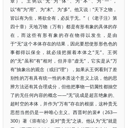
章）。王弼以“无”为“体”、为“本”、为“一”，
以“有”为“用”、为“末”、为“多”。他又说：“天下之物，
皆以有为生，将欲全有，必反于无。”（《老子注》第
四十章）天地万物（万有）都是有形有象的具体的存
在，而这些有形有象的存在物得以发生，是由
于“无”这个本体存在的结果，因此要想使形形色色的
事都得以保全，就必须把握着本体之“无”。王弼
的“无”虽和“有”相对，但并非“虚无”，它实是从“万
有”抽象出的观念（或曰“理”），如果从王弼看到了差
别性的万有具有统一性的本质这个意义上说，他的思
辨方法还有其合理成分，但他把事物一切属性都抽空
了的无任何内容的概念——“无”说成是超言绝象的、
超时空的本体，并作为“万有”存在的根据，这种贵无
思想当然仍是一种唯心主义。西晋时的裴#（263—
300）著《崇有论》反对“贵无”之谈。他认为“无”就是