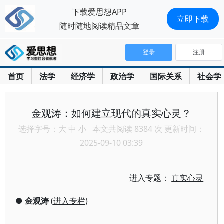
下载爱思想APP
立即下载
随时随地阅读精品文章
登录
注册
首页
法学
经济学
政治学
国际关系
社会学
金观涛：如何建立现代的真实心灵？
选择字号：
大
中
小
本文共阅读 8384 次 更新时间：
2025-09-10 03:39
进入专题：
真实心灵
●
金观涛
(
进入专栏
)