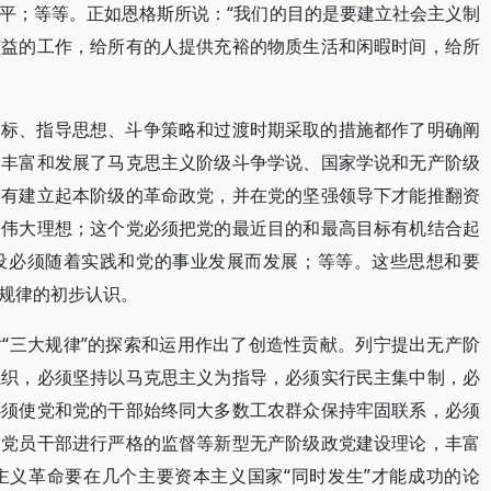
平；等等。正如恩格斯所说：“我们的目的是要建立社会主义制
有益的工作，给所有的人提供充裕的物质生活和闲暇时间，给所
目标、指导思想、斗争策略和过渡时期采取的措施都作了明确阐
，丰富和发展了马克思主义阶级斗争学说、国家学说和无产阶级
只有建立起本阶级的革命政党，并在党的坚强领导下才能推翻资
的伟大理想；这个党必须把党的最近目的和最高目标有机结合起
设必须随着实践和党的事业发展而发展；等等。这些思想和要
规律的初步认识。
“三大规律”的探索和运用作出了创造性贡献。列宁提出无产阶
组织，必须坚持以马克思主义为指导，必须实行民主集中制，必
必须使党和党的干部始终同大多数工农群众保持牢固联系，必须
和党员干部进行严格的监督等新型无产阶级政党建设理论，丰富
主义革命要在几个主要资本主义国家“同时发生”才能成功的论