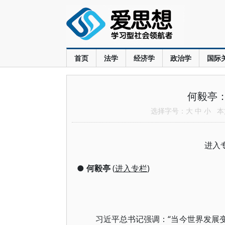
首页
法学
经济学
政治学
国际
何毅亭：
选择字号：
大
中
小
本文
进入
●
何毅亭
(
进入专栏
)
习近平总书记强调：“当今世界发展