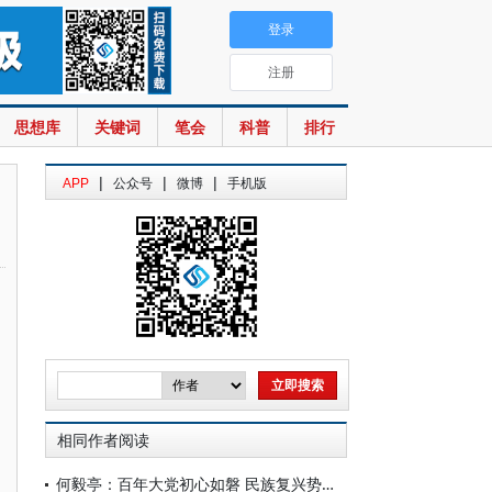
登录
注册
思想库
关键词
笔会
科普
排行
|
|
|
APP
公众号
微博
手机版
相同作者阅读
何毅亭：百年大党初心如磐 民族复兴势不可挡