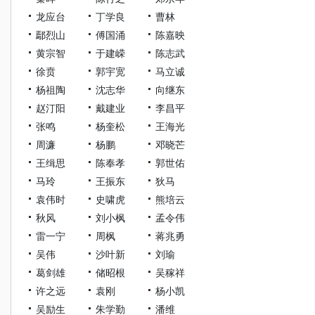
龙应台
丁学良
曹林
鄢烈山
傅国涌
陈嘉映
黄宗智
于建嵘
陈志武
徐贲
郭宇宽
马立诚
杨祖陶
沈志华
向继东
赵汀阳
戴建业
李昌平
张鸣
杨奎松
王海光
周濂
杨鹏
邓晓芒
王缉思
陈奉孝
郭世佑
马玲
王振东
狄马
袁伟时
史啸虎
熊培云
秋风
刘小枫
孟令伟
雷一宁
周枫
蒋兆勇
吴伟
沙叶新
刘瑜
葛剑雄
储昭根
吴稼祥
许之远
袁刚
杨小凯
吴励生
朱学勤
潘维