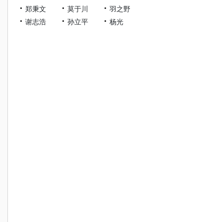
郑秉文
莫于川
羽之野
谢志浩
孙立平
杨光