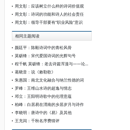
周文彰：应该树立什么样的诗词价值观
周文彰：诗词的功能和诗人的社会责任
周文彰：领导干部要有“职业风险”意识
相同主题阅读
颜廷平：陈毅诗词中的青松风骨
莫砺锋：宋代爱国诗词的光辉句号
程千帆 莫砺锋：老去诗篇浑漫与——论杜甫晚期今体诗的特点及其对宋人的影响
葛晓音：说《敕勒歌》
朱惠国：南北文化融合与纳兰性德的词
罗峰：王维山水诗的超逸与情志
邓立：王阳明诗歌中的伦理意蕴
柏峰：白居易在渭南的乡居岁月与诗作
李晓明：唐诗中的《易》及其他
王充闾：千秋名序费猜评