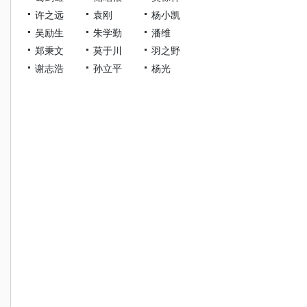
许之远
袁刚
杨小凯
吴励生
朱学勤
潘维
郑秉文
莫于川
羽之野
谢志浩
孙立平
杨光