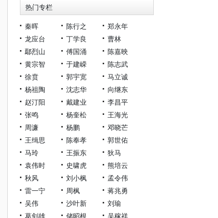
热门专栏
秦晖
陈行之
郑永年
龙应台
丁学良
曹林
鄢烈山
傅国涌
陈嘉映
黄宗智
于建嵘
陈志武
徐贲
郭宇宽
马立诚
杨祖陶
沈志华
向继东
赵汀阳
戴建业
李昌平
张鸣
杨奎松
王海光
周濂
杨鹏
邓晓芒
王缉思
陈奉孝
郭世佑
马玲
王振东
狄马
袁伟时
史啸虎
熊培云
秋风
刘小枫
孟令伟
雷一宁
周枫
蒋兆勇
吴伟
沙叶新
刘瑜
葛剑雄
储昭根
吴稼祥