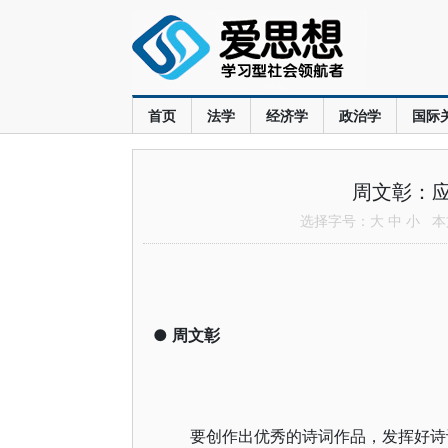
首页
法学
经济学
政治学
国际
周文彰：
选择字号：
大
中
小
本文
●
周文彰
要创作出优秀的诗词作品，发挥好诗