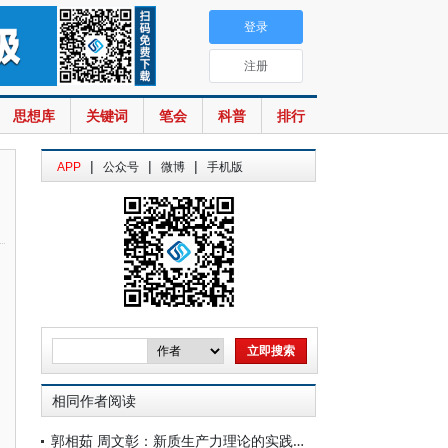
登录
注册
思想库
关键词
笔会
科普
排行
|
|
|
APP
公众号
微博
手机版
相同作者阅读
郭相茹 周文彰：新质生产力理论的实践意义