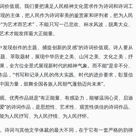
诗词价值观。我们要把满足人民精神文化需求作为诗词和诗词工
表现的主体，把人民作为诗词审美的鉴赏家和评判者，把为人民
“为艺术而艺术”，不能只写一己悲欢、杯水风波，脱离大众、
艺术才能发挥最大正能量。
中发现创作的主题、捕捉创新的灵感”的诗词价值观。诗人要从
主题、萃取题材，展现中华历史之美、山河之美、文化之美，抒
果，全方位全景式展现新时代的精神气象。而不能“是非不分、
作品，“书写和记录人民的伟大实践、时代的进步要求，彰显信
中国力量，鼓舞全国各族人民朝气蓬勃迈向未来”。
观。优秀作品就是“有正能量、有感染力，能够温润心灵、启迪
爱”的诗词作品，是思想性、艺术性、观赏性俱佳的诗词作品。
能为人民抒写、为人民抒情、为人民抒怀。
观。诗词与其他文学体裁的最大不同，在于它有一套严格的韵律