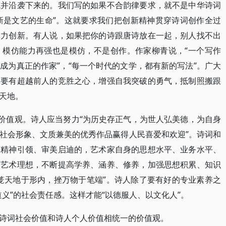
成并沿袭下来的。我们写的如果不合韵律要求，就不是中华诗词
创新是文艺的生命”。这就要求我们把创新精神贯穿诗词创作全过
努力创新。有人说，如果把你的诗跟唐诗放在一起，别人找不出
。模仿能力再强也是模仿，不是创作。作家柳青说，“一个写作
成为真正的作家”，“每一个时代的文学，都有新的写法”。广大
更要有超越前人的竞胜之心，增强自我突破的勇气，抵制照搬跟
天地。
词价值观。诗人应当努力“为历史存正气，为世人弘美德，为自身
社会形象、文质兼美的优秀作品赢得人民喜爱和欢迎”。诗词和
、精神引领、审美启迪的，艺术家自身的思想水平、业务水平、
守艺术理想，不断提高学养、涵养、修养，加强思想积累、知识
笼天地于形内，挫万物于笔端”。诗人除了要有好的专业素养之
义”的社会责任感。这样才能“以德服人、以文化人”。
诗词社会价值和诗人个人价值相统一的价值观。