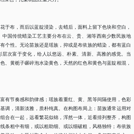
绘花于布，而后以蓝靛浸染，去蜡后，面料上留下色块和空白，
。中国传统蜡染工艺主要分布在云、贵、湘等西南少数民族地
又有个性。无论苗族还是瑶族，抑或是布依族的蜡染，都有蓝白
彩层次富于变化，给人以悠远、朴素、清新、高雅的感觉。当
红色、黄栀子碾碎泡水染黄色，天然的红色和黄色与蓝靛相混，
，富有节奏感和韵律感；瑶族着重红、黄、黑等间隔使用，色彩
为基调，清新淡雅，质朴纯真。在构图布局上：苗族通常运用对
样组合在一起，远看繁花似锦，浑然一体，近看排列整齐，构图
，线条粗中有细，或以粗助细、或以细破粗，风格独特；布依族