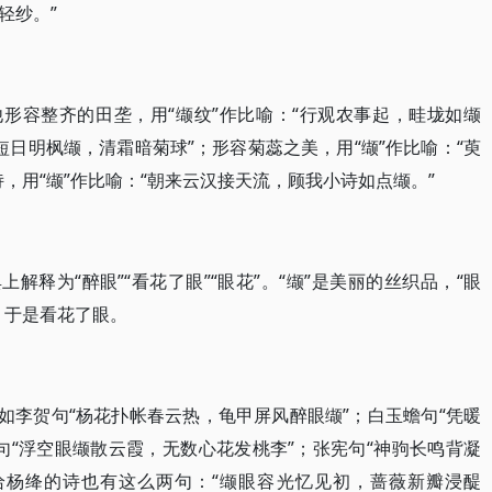
轻纱。”
他形容整齐的田垄，用“缬纹”作比喻：“行观农事起，畦垅如缬
“短日明枫缬，清霜暗菊球”；形容菊蕊之美，用“缬”作比喻：“萸
，用“缬”作比喻：“朝来云汉接天流，顾我小诗如点缬。”
解释为“醉眼”“看花了眼”“眼花”。“缬”是美丽的丝织品，“眼
，于是看花了眼。
如李贺句“杨花扑帐春云热，龟甲屏风醉眼缬”；白玉蟾句“凭暖
句“浮空眼缬散云霞，无数心花发桃李”；张宪句“神驹长鸣背凝
给杨绛的诗也有这么两句：“缬眼容光忆见初，蔷薇新瓣浸醍