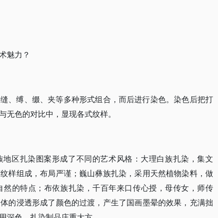
术魅力？
、缝、缚、缀、夹等多种形式组合，而后进行染色。染色后把打
与无色的对比中，显现各式纹样。
族地区扎染图案形成了不同的艺术风格：大理白族扎染，集文
何纹样组成，布局严谨；巍山彝族扎染，采用天然植物染料，做
自然的特点；布依族扎染，千百年来口传心授，母传女，师传
液体的浸透形成了颜色的过渡，产生了国画墨晕的效果，充满拙
用深色，扎染制品庄重大方。