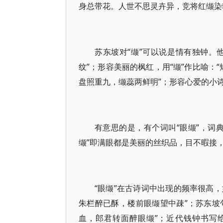
身总带花。人世不思灵卉异，竞将红缬染
苏东坡对“缬”可以说是情有独钟。
纹”；形容美丽的枫红，用“缬”作比喻：
盘照重九，缬蕊两鲜明”；形容心爱的小诗
有意思的是，有个词叫“眼缬”，词典上
缬”即满眼都是美丽的丝织品，目不暇接
“眼缬”在古诗词中出现的频率很高，
朱栏醉已酥，楼前眼缬望中疎”；苏东坡
血，郎君转面醉眼缬”；近代钱钟书写