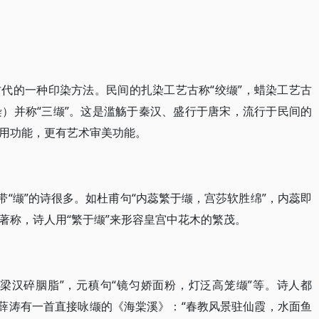
代的一种印染方法。民间的扎染工艺古称“绞缬”，蜡染工艺古
即印染）并称“三缬”。这是滥觞于秦汉、盛行于唐宋，流行于民间的
用功能，更有艺术审美功能。
带“缬”的诗很多。如杜甫句“内蕊繁于缬，宫莎软胜绵”，内蕊即
著称，诗人用“繁于缬”来形容皇宫中花木的繁茂。
梁汉碎胭脂”，元稹句“镜匀娇面粉，灯泛高笼缬”等。诗人都
人薛涛有一首直接咏缬的《海棠溪》：“春教风景驻仙霞，水面鱼