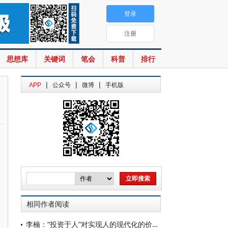
登录
注册
思想库
关键词
笔会
科普
排行
|
|
|
APP
公众号
微博
手机版
相同作者阅读
李楠：“投资于人”对实现人的现代化的价值意蕴