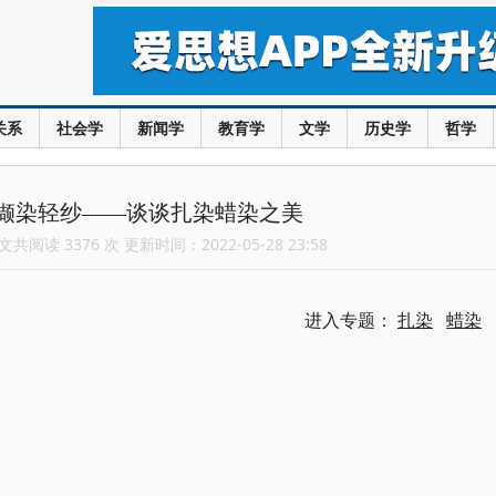
关系
社会学
新闻学
教育学
文学
历史学
哲学
缬染轻纱——谈谈扎染蜡染之美
共阅读 3376 次 更新时间：2022-05-28 23:58
进入专题：
扎染
蜡染
。