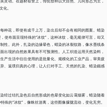
优美灵动。在题材取舍上，传统纹样以大自然、几何形态为主，
文化。
的每种花，即使有成千上万，染出后却不会有相同的图案。蜡染
，使布面呈现特殊的“冰纹”，这种冰纹，毫无规律可言，却又
复制性。此外，扎染的边缘晕色，蜡染的冰裂纹路，像水墨线条
画面出现的自然效果具有不可预测性。人工织造运用天然染料，
在生产生活中往往使用的是批量化、规模化的工业产品，审美疲
逐异、返璞归真的心理，让人们对手工、天然的扎染、蜡染颇感
扎染经过结扎染色后自然形成的色晕变化如云霭烟雾，蜡染随着
特殊的“冰纹”，像蛛丝游离，这些图像朦胧流动，变化无穷。