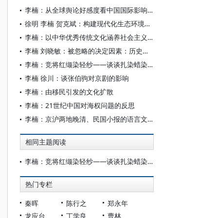
李楠：从全球舆论好感度看中国国际影响力持续攀升
徐明 李楠 贺克斌：构建现代化生态环境智能治理体系
李楠：以中华优秀传统文化涵养社会主义核心价值观
李楠 刘晓敏：被忽略的决定因素：历史对理解经济发展的重要性
李楠：竞将红缬染轻纱——谈谈扎染蜡染之美
李楠 徐川：谈张伯驹对京剧的影响
李楠：由移民引发的文化扩散
李楠：21世纪中国对海权问题的反思
李楠：京沪两地晚清、民国小报的语言文化现象
相同主题阅读
李楠：竞将红缬染轻纱——谈谈扎染蜡染之美
热门专栏
秦晖
陈行之
郑永年
龙应台
丁学良
曹林