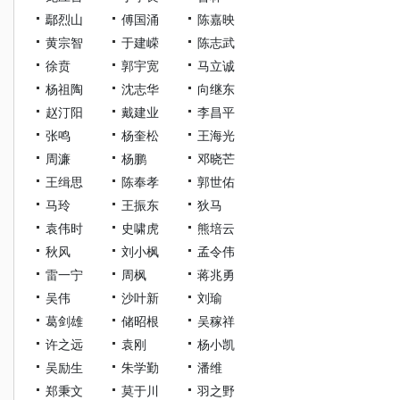
鄢烈山
傅国涌
陈嘉映
黄宗智
于建嵘
陈志武
徐贲
郭宇宽
马立诚
杨祖陶
沈志华
向继东
赵汀阳
戴建业
李昌平
张鸣
杨奎松
王海光
周濂
杨鹏
邓晓芒
王缉思
陈奉孝
郭世佑
马玲
王振东
狄马
袁伟时
史啸虎
熊培云
秋风
刘小枫
孟令伟
雷一宁
周枫
蒋兆勇
吴伟
沙叶新
刘瑜
葛剑雄
储昭根
吴稼祥
许之远
袁刚
杨小凯
吴励生
朱学勤
潘维
郑秉文
莫于川
羽之野