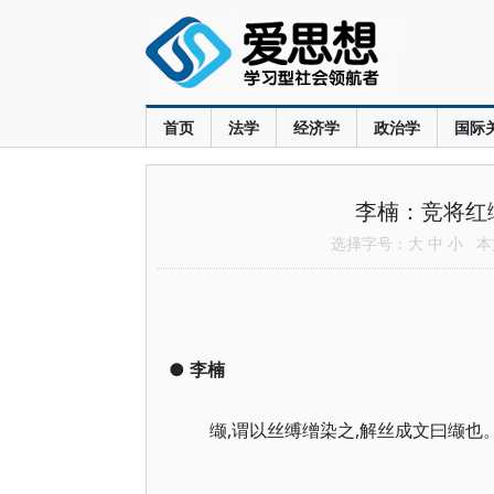
首页
法学
经济学
政治学
国际
李楠：竞将红
选择字号：
大
中
小
本文
●
李楠
缬,谓以丝缚缯染之,解丝成文曰缬也