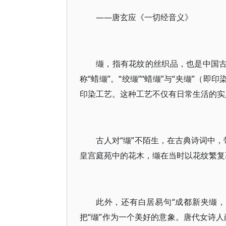
——唐玄应《一切经音义》
缬，指有花纹的丝织品，也是中国古
称“蜡缬”。“绞缬”“蜡缬”与“夹缬”（
印染工艺。这种工艺不仅有日常生活的实
古人对“缬”不陌生，在古典诗词中，
皇宫庭苑中的花木，缬在当时以花纹繁复
此外，还有白居易句“成都新夹缬，
把“缬”作为一个美好的意象。唐代女诗