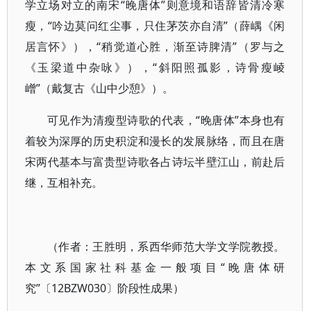
学立场对立的南宋“晚唐体”则意境和语辞皆清冷寒
瘦，“吟边莫问红尘事，只住茅茨亦自清”（薛嵎《闲
居言怀》），“稍觉道心胜，渐至诗脾清”（罗与之
《玉梁道中杂咏》），“斜阳照孤影，诗骨瘦崚
嶒”（戴复古《山中少憩》）。
可见作为清瘦型诗歌的代表，“晚唐体”本身也有
着较为深厚的历史积淀和漫长的发展脉络，而且在唐
宋两代基本与富贵型诗歌各占诗坛半壁江山，前赴后
继，互相补充。
（作者：王胜明，系西华师范大学文学院教授。
本文系国家社科基金一般项目“晚唐体研
究”〔12BZW030〕阶段性成果）