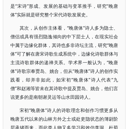
是“宋诗”形成、发展的基础与变革推手，研究“晚唐
体”实际就是研究整个宋代诗歌发展史。
其次，从创作主体看，“晚唐体”诗人多为隐士、
僧侣或具有强烈隐逸倾向的中下层士人，在现实社会
中属于边缘化群体，其诗也多非诗坛主流，研究“晚唐
体”可了解在唐宋诗歌生成系统中，边缘化诗歌群体与
主流诗歌群体的递禅关系。学术界一般认为，“晚唐
体”诗歌宗奉贾岛、姚合，但从“晚唐体”诗人的创作实
践看，却并非如此，如宋初“晚唐体”诗人代表“九
僧”和赵湘等皆未在其诗歌中提及贾岛、姚合，他们言
说更多的是南朝谢灵运等山水田园诗人。
宋初“晚唐体”诗人的诗歌理念和创作习惯更多从
晚唐五代以来的山林方外之士或处吏隐状态的簿尉阶
层承绪而来，而此类人物又多学习和效仿李洞、杜荀