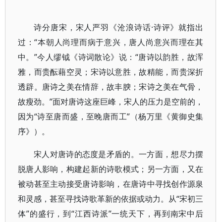
诗分唐宋，宋人严羽《沧浪诗话·诗评》就指出
过：“本朝人尚理而病于意兴，唐人尚意兴而理在其
中。”今人缪钺《诗词散论》说：“唐诗以韵胜，故浑
雅，而贵酝藉空灵；宋诗以意胜，故精能，而贵深折
透辟。唐诗之美在情辞，故丰腴；宋诗之美在气骨，
故瘦劲。”面对唐诗这座巨峰，宋人的压力是空前的，
因为“诗至唐而盛，至晚唐而工”（杨万里《黄御史集
序》）。
宋人对唐诗的态度是矛盾的。一方面，想尽力摆
脱唐人影响，构建起新的诗歌模式；另一方面，又在
被动甚至主动接受唐诗影响，在唐诗中寻找创作源泉
和灵感，甚至寻找诗歌革新的依据或动力。从“宋初三
体”的盛行，到“江西诗派”一统天下，再到南宋中后