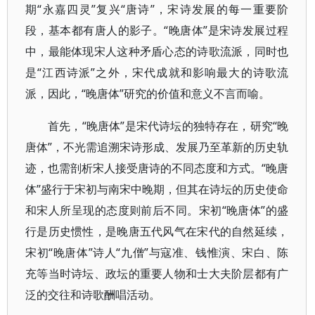
期“永嘉四灵”复兴“唐诗”，宋诗发展的每一重要阶
段，基本都有唐人的影子。“晚唐体”是宋诗发展过程
中，最能体现宋人这种矛盾心态的诗歌流派，同时也
是“江西诗派”之外，宋代成就和影响最大的诗歌流
派，因此，“晚唐体”研究的价值和意义不言而喻。
首先，“晚唐体”是宋代诗坛的独特存在，研究“晚
唐体”，不光需追溯宋诗形成、发展乃至革新的历史轨
迹，也需剖析宋人接受唐诗的不同态度和方式。“晚唐
体”盛行于宋初与南宋中晚期，但其在诗坛的历史使命
和宋人所呈现的态度则前后不同。宋初“晚唐体”的盛
行是历史惯性，是晚唐五代风气在宋代的自然延续，
宋初“晚唐体”诗人“九僧”与寇准、钱惟演、宋白、陈
充等当时诗坛、政坛的重要人物和士大夫阶层都有广
泛的交往和诗歌酬唱活动。