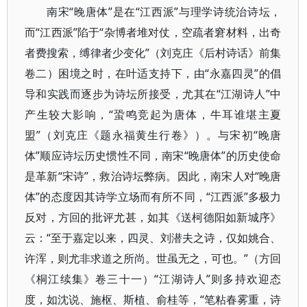
南宋“晚唐体”是在“江西派”与理学诗统治诗坛，
而“江西派”陷于“杂博者堆对仗，空疏者窘材料，出奇
者费搜索，缚律者少变化”（刘克庄《后村诗话》前集
卷二）困境之时，在叶适支持下，由“永嘉四灵”的倡
导和实践而逐步为诗坛所接受，尤其在“江湖诗人”中
产生较大影响，“蛩鸣竞起为唐体，牛耳谁堪主夏
盟”（刘克庄《题永福黄生行卷》）。与宋初“晚唐
体”顺应诗坛历史惯性不同，南宋“晚唐体”的历史使命
是革新“宋诗”，救治诗坛弊病。因此，南宋人对“晚唐
体”的态度因其诗学立场而有所不同，“江西派”多极力
反对，方回的批评尤甚，如其《送柯德阳如新城序》
云：“至于嘉定以来，四灵、刘潜夫之诗，仅如姚合、
许浑，则尤非求道之所尚。世虽无之，可也。”（方回
《桐江续集》卷三十一）“江湖诗人”则多持欢迎态
度，如沈说、施枢、斯植、俞桂等，“笔粘春雾重，诗