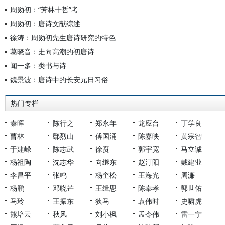
周勋初：“芳林十哲”考
周勋初：唐诗文献综述
徐涛：周勋初先生唐诗研究的特色
葛晓音：走向高潮的初唐诗
闻一多：类书与诗
魏景波：唐诗中的长安元日习俗
热门专栏
秦晖
陈行之
郑永年
龙应台
丁学良
曹林
鄢烈山
傅国涌
陈嘉映
黄宗智
于建嵘
陈志武
徐贲
郭宇宽
马立诚
杨祖陶
沈志华
向继东
赵汀阳
戴建业
李昌平
张鸣
杨奎松
王海光
周濂
杨鹏
邓晓芒
王缉思
陈奉孝
郭世佑
马玲
王振东
狄马
袁伟时
史啸虎
熊培云
秋风
刘小枫
孟令伟
雷一宁