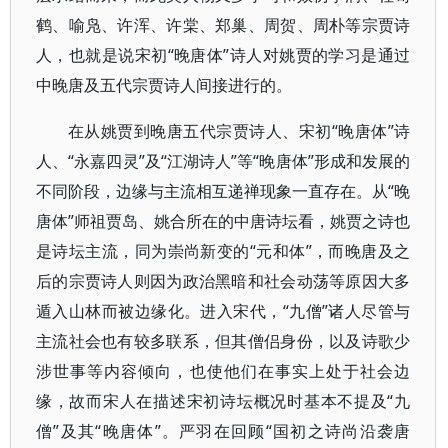
鹤、喻凫、许浑、许棠、郑巢、周贺、周朴等宗贾诗
人，也就是说宋初“晚唐体”诗人对姚贾的学习是通过
中晚唐及五代宗贾诗人间接进行的。
在从姚贾到晚唐五代宗贾诗人、宋初“晚唐体”诗
人、“永嘉四灵”及“江湖诗人”等“晚唐体”形成和发展的
不同阶段，边缘与主流相互递禅现象一直存在。从“晚
唐体”师祖贾岛、姚合所在的中唐诗坛看，姚贾之诗也
是诗坛主流，同为崇尚新变的“元和体”，而晚唐及之
后的宗贾诗人则因为政治黑暗和社会动荡等原因大多
遁入山林而被边缘化。进入宋代，“九僧”诸人尽管与
主流社会也有较多联系，但其僧侣身份，以及诗歌少
涉世事等内容倾向，也使他们在事实上处于社会边
缘，故而宋人在描述宋初诗坛概况时基本不提及“九
僧”及其“晚唐体”。严羽在回顾“国初之诗尚沿袭唐