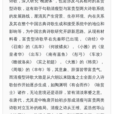
诗歌，深入研究“晚唐体”，也需涉及与其相对的富贵
型诗歌，这有助于勾勒清瘦型与富贵型两大诗歌系统
的发展路线，厘清其产生背景、生存环境、内在关系
及其在整个中国古典诗歌生成和接受系统中的地位和
影响等，为中国古典诗歌研究开辟新思路。从现有材
料看，富贵型诗歌早在先秦即已出现，《诗经》中
《召南》的《羔羊》《何彼襛矣》，《小雅》的《皇
皇者华》《出车》《南有嘉鱼》《彤弓》《车攻》
《瞻彼洛矣》《宾之初筵》，《大雅》的《韩奕》，
《周颂》的《丰年》等，其意象、辞藻皆带富贵气。
而清瘦型诗歌大致是从六朝以来隐逸之士全面介入诗
歌创作开始逐步生成，如陶渊明《有会而作》《咏贫
士》诸作，无论意境还是语辞，皆有清淡寒蹙之意。
在唐代，尤其是中晚唐开始初步形成清瘦与富贵两类
诗歌对立互补的格局。清瘦之诗从王维、孟浩然等山