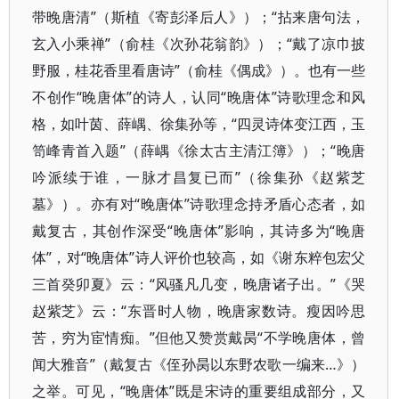
带晚唐清”（斯植《寄彭泽后人》）；“拈来唐句法，
玄入小乘禅”（俞桂《次孙花翁韵》）；“戴了凉巾披
野服，桂花香里看唐诗”（俞桂《偶成》）。也有一些
不创作“晚唐体”的诗人，认同“晚唐体”诗歌理念和风
格，如叶茵、薛嵎、徐集孙等，“四灵诗体变江西，玉
笥峰青首入题”（薛嵎《徐太古主清江簿》）；“晚唐
吟派续于谁，一脉才昌复已而”（徐集孙《赵紫芝
墓》）。亦有对“晚唐体”诗歌理念持矛盾心态者，如
戴复古，其创作深受“晚唐体”影响，其诗多为“晚唐
体”，对“晚唐体”诗人评价也较高，如《谢东粹包宏父
三首癸卯夏》云：“风骚凡几变，晚唐诸子出。”《哭
赵紫芝》云：“东晋时人物，晚唐家数诗。瘦因吟思
苦，穷为宦情痴。”但他又赞赏戴昺“不学晚唐体，曾
闻大雅音”（戴复古《侄孙昺以东野农歌一编来…》）
之举。可见，“晚唐体”既是宋诗的重要组成部分，又