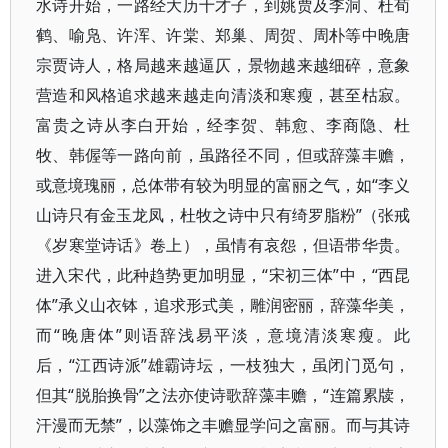
水诗开始，一路经大历十才子，到姚贾及李洞、杜荀
鹤、喻凫、许浑、许棠、郑巢、周贺、周朴等中晚唐
宗贾诗人，格局越来越逼仄，景物越来越细碎，意象
营造和风格追求越来越走向清淡和寒瘦，甚至枯寂。
富贵之诗从李白开始，经李贺、韩愈、李商隐、杜
牧、韩偓等一路向前，虽路径不同，但或辞藻丰赡，
或意境瑰丽，总体带有较为明显的富丽之气，如“李义
山诗只有金玉龙凤，杜牧之诗中只有绮罗脂粉”（张戒
《岁寒堂诗话》卷上），虽情有哀怨，但语带华贵。
进入宋代，此种趋势更加明显，“宋初三体”中，“西昆
体”承义山衣钵，追求形式美，雕润密丽，辞藻华美，
而“晚唐体”则语辞浅易平淡，意境清淡寒瘦。此
后，“江西诗派”雄霸诗坛，一枝独大，虽闭门觅句，
但其“脱胎换骨”之法亦使诗歌辞藻丰赡，“连篇累牍，
汗漫而无禁”，以藻饰之丰赡显学问之富丽。而与其诗