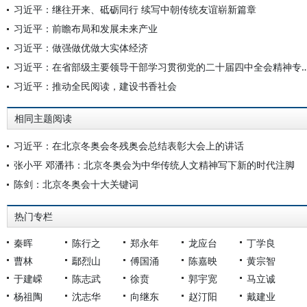
习近平：继往开来、砥砺同行 续写中朝传统友谊崭新篇章
习近平：前瞻布局和发展未来产业
习近平：做强做优做大实体经济
习近平：在省部级主要领导干部学习贯彻党的二十届四中全会
习近平：推动全民阅读，建设书香社会
相同主题阅读
习近平：在北京冬奥会冬残奥会总结表彰大会上的讲话
张小平 邓潘祎：北京冬奥会为中华传统人文精神写下新的时代注脚
陈剑：北京冬奥会十大关键词
热门专栏
秦晖
陈行之
郑永年
龙应台
丁学良
曹林
鄢烈山
傅国涌
陈嘉映
黄宗智
于建嵘
陈志武
徐贲
郭宇宽
马立诚
杨祖陶
沈志华
向继东
赵汀阳
戴建业