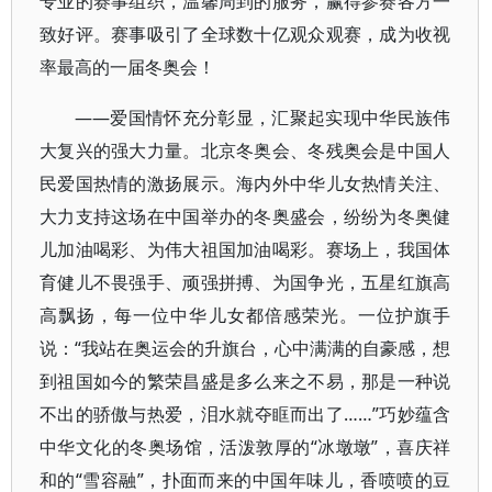
专业的赛事组织，温馨周到的服务，赢得参赛各方一
致好评。赛事吸引了全球数十亿观众观赛，成为收视
率最高的一届冬奥会！
——爱国情怀充分彰显，汇聚起实现中华民族伟
大复兴的强大力量。北京冬奥会、冬残奥会是中国人
民爱国热情的激扬展示。海内外中华儿女热情关注、
大力支持这场在中国举办的冬奥盛会，纷纷为冬奥健
儿加油喝彩、为伟大祖国加油喝彩。赛场上，我国体
育健儿不畏强手、顽强拼搏、为国争光，五星红旗高
高飘扬，每一位中华儿女都倍感荣光。一位护旗手
说：“我站在奥运会的升旗台，心中满满的自豪感，想
到祖国如今的繁荣昌盛是多么来之不易，那是一种说
不出的骄傲与热爱，泪水就夺眶而出了……”巧妙蕴含
中华文化的冬奥场馆，活泼敦厚的“冰墩墩”，喜庆祥
和的“雪容融”，扑面而来的中国年味儿，香喷喷的豆