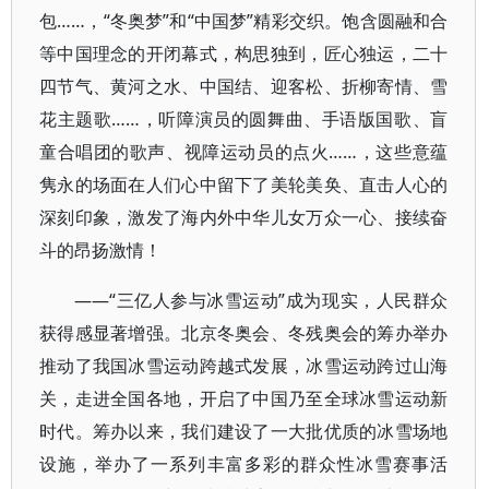
包……，“冬奥梦”和“中国梦”精彩交织。饱含圆融和合
等中国理念的开闭幕式，构思独到，匠心独运，二十
四节气、黄河之水、中国结、迎客松、折柳寄情、雪
花主题歌……，听障演员的圆舞曲、手语版国歌、盲
童合唱团的歌声、视障运动员的点火……，这些意蕴
隽永的场面在人们心中留下了美轮美奂、直击人心的
深刻印象，激发了海内外中华儿女万众一心、接续奋
斗的昂扬激情！
——“三亿人参与冰雪运动”成为现实，人民群众
获得感显著增强。北京冬奥会、冬残奥会的筹办举办
推动了我国冰雪运动跨越式发展，冰雪运动跨过山海
关，走进全国各地，开启了中国乃至全球冰雪运动新
时代。筹办以来，我们建设了一大批优质的冰雪场地
设施，举办了一系列丰富多彩的群众性冰雪赛事活