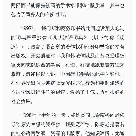
两部辞书能保持较高的学术水准和出版质量，其中也
包含了商务人的许多付出。
1997年，我们所和商务印书馆共同起诉某人炮制
的词典严重抄袭《现代汉语词典》（以下简称《现
汉》），侵害了语言所的著作权和商务印书馆的专有
出版权。开庭质证时，我和韩敬体以及商务总经理杨
德炎同志以确凿的事实，有理、有据地跟被告方往来
激辩，最终得以胜诉。中国辞书学会以此事为契机，
在业界发出向抄袭盗版等侵权违法行为和粗制滥造的
不端学风进行斗争的倡议，激扬了正气，收到很好的
社会效果。
1998年上半年的一天，杨德炎同志说商务的老领
导陈原先生想约我餐叙，我受宠若惊。陈原老是著名
的社会语言学家，资深的出版家。他知识渊博，尤通