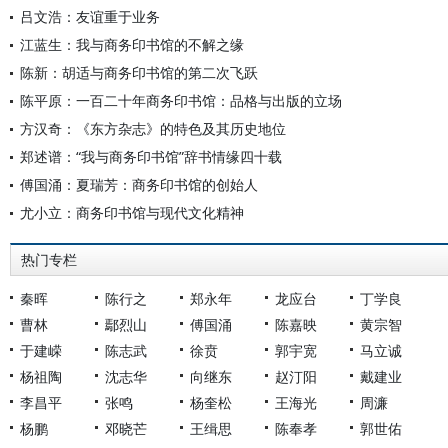
吕文浩：友谊重于业务
江蓝生：我与商务印书馆的不解之缘
陈新：胡适与商务印书馆的第二次飞跃
陈平原：一百二十年商务印书馆：品格与出版的立场
方汉奇：《东方杂志》的特色及其历史地位
郑述谱：“我与商务印书馆”辞书情缘四十载
傅国涌：夏瑞芳：商务印书馆的创始人
尤小立：商务印书馆与现代文化精神
热门专栏
秦晖
陈行之
郑永年
龙应台
丁学良
曹林
鄢烈山
傅国涌
陈嘉映
黄宗智
于建嵘
陈志武
徐贲
郭宇宽
马立诚
杨祖陶
沈志华
向继东
赵汀阳
戴建业
李昌平
张鸣
杨奎松
王海光
周濂
杨鹏
邓晓芒
王缉思
陈奉孝
郭世佑