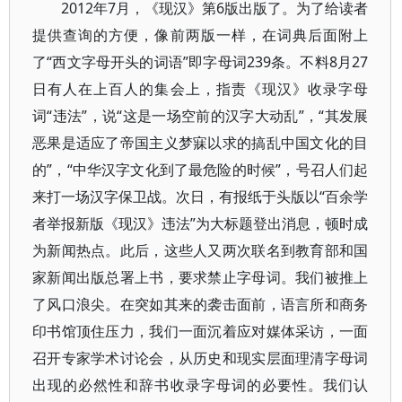
2012年7月，《现汉》第6版出版了。为了给读者
提供查询的方便，像前两版一样，在词典后面附上
了“西文字母开头的词语”即字母词239条。不料8月27
日有人在上百人的集会上，指责《现汉》收录字母
词“违法”，说“这是一场空前的汉字大动乱”，“其发展
恶果是适应了帝国主义梦寐以求的搞乱中国文化的目
的”，“中华汉字文化到了最危险的时候”，号召人们起
来打一场汉字保卫战。次日，有报纸于头版以“百余学
者举报新版《现汉》违法”为大标题登出消息，顿时成
为新闻热点。此后，这些人又两次联名到教育部和国
家新闻出版总署上书，要求禁止字母词。我们被推上
了风口浪尖。在突如其来的袭击面前，语言所和商务
印书馆顶住压力，我们一面沉着应对媒体采访，一面
召开专家学术讨论会，从历史和现实层面理清字母词
出现的必然性和辞书收录字母词的必要性。我们认