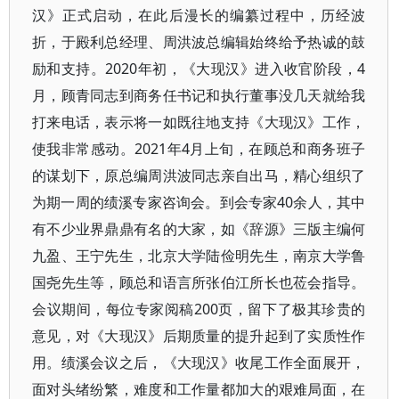
汉》正式启动，在此后漫长的编纂过程中，历经波
折，于殿利总经理、周洪波总编辑始终给予热诚的鼓
励和支持。2020年初，《大现汉》进入收官阶段，4
月，顾青同志到商务任书记和执行董事没几天就给我
打来电话，表示将一如既往地支持《大现汉》工作，
使我非常感动。2021年4月上旬，在顾总和商务班子
的谋划下，原总编周洪波同志亲自出马，精心组织了
为期一周的绩溪专家咨询会。到会专家40余人，其中
有不少业界鼎鼎有名的大家，如《辞源》三版主编何
九盈、王宁先生，北京大学陆俭明先生，南京大学鲁
国尧先生等，顾总和语言所张伯江所长也莅会指导。
会议期间，每位专家阅稿200页，留下了极其珍贵的
意见，对《大现汉》后期质量的提升起到了实质性作
用。绩溪会议之后，《大现汉》收尾工作全面展开，
面对头绪纷繁，难度和工作量都加大的艰难局面，在