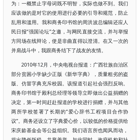
为：一概禁止字母词既不明智，实际也做不到。我们
应该做的是对它的使用进行必要的引导和规范，防止
乱用和滥用。我和商务印书馆的周洪波总编辑还应人
民日报“强国论坛”之邀，与网民直接交流，并与举报
方同场在线辩论，使是非曲直得以澄清。在又一次的
并肩战斗中，我跟商务结下了战友的友情。
2010年12月，中央电视台报道：广西壮族自治区
部分贫困小学缺少正版《新华字典》，质量粗劣的盗
版、仿冒字典充斥校园。该报道引起社会强烈反响。
商务印书馆于殿利总经理等领导立即做出公益捐赠的
决定，第一时间赶赴报道的学校进行捐赠，并与其他
两所学校签署了长期的“爱心辞书工程项目合作协
议”。商务还设立了字典爱心价，以较低的价格提供给
宋庆龄基金会等公益组织。我们语言所也闻风而动，
提出降低版税，共襄善举。与此同时，政府机构和社