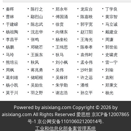
秦晖
陈行之
郑永年
龙应台
丁学良
曹林
鄢烈山
傅国涌
陈嘉映
黄宗智
于建嵘
陈志武
徐贲
郭宇宽
马立诚
杨祖陶
沈志华
向继东
赵汀阳
戴建业
李昌平
张鸣
杨奎松
王海光
周濂
杨鹏
邓晓芒
王缉思
陈奉孝
郭世佑
马玲
王振东
狄马
袁伟时
史啸虎
熊培云
秋风
刘小枫
孟令伟
雷一宁
周枫
蒋兆勇
吴伟
沙叶新
刘瑜
葛剑雄
储昭根
吴稼祥
许之远
袁刚
杨小凯
吴励生
朱学勤
潘维
郑秉文
莫于川
羽之野
谢志浩
孙立平
杨光
Powered by aisixiang.com Copyright © 2026 by
aisixiang.com All Rights Reserved 爱思想 京ICP备12007865
号-1 京公网安备11010602120014号.
工业和信息化部备案管理系统