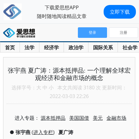
下载爱思想APP
立即下载
随时随地阅读精品文章
登录
注册
首页
法学
经济学
政治学
国际关系
社会学
张宇燕 夏广涛：源本抵押品: 一个理解全球宏
观经济和金融市场的概念
选择字号：
大
中
小
本文共阅读 3180 次 更新时间：
2022-03-03 22:26
进入专题：
源本抵押品
美国国债
美元
金融市场
●
张宇燕
(
进入专栏
)
夏广涛