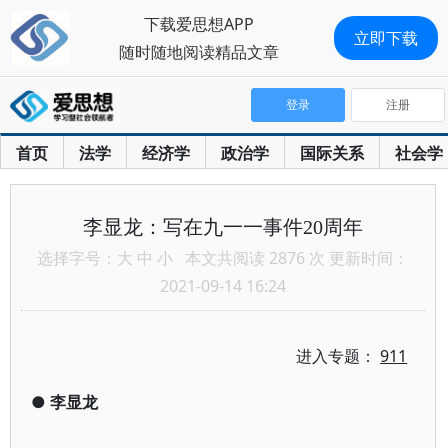
下载爱思想APP
立即下载
随时随地阅读精品文章
登录
注册
首页
法学
经济学
政治学
国际关系
社会学
李显龙：写在九一一事件20周年
选择字号：
大
中
小
本文共阅读 2876 次 更新时间：
2021-09-14 16:24
进入专题：
911
●
李显龙