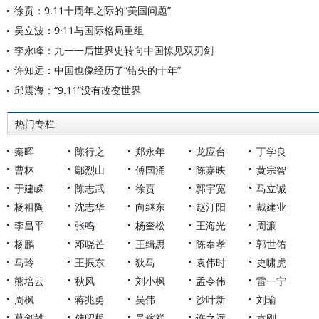
徐贲：9.11十周年之际的“美国问题”
吴立波：9·11与国际格局重组
李永峰：九一一后世界史转向中国惊见双刃剑
许知远：中国也像经历了“错失的十年”
邱震海：“9.11”没有改变世界
热门专栏
秦晖
陈行之
郑永年
龙应台
丁学良
曹林
鄢烈山
傅国涌
陈嘉映
黄宗智
于建嵘
陈志武
徐贲
郭宇宽
马立诚
杨祖陶
沈志华
向继东
赵汀阳
戴建业
李昌平
张鸣
杨奎松
王海光
周濂
杨鹏
邓晓芒
王缉思
陈奉孝
郭世佑
马玲
王振东
狄马
袁伟时
史啸虎
熊培云
秋风
刘小枫
孟令伟
雷一宁
周枫
蒋兆勇
吴伟
沙叶新
刘瑜
葛剑雄
储昭根
吴稼祥
许之远
袁刚