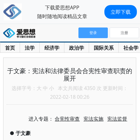
下载爱思想APP
立即下载
随时随地阅读精品文章
登录
注册
首页
法学
经济学
政治学
国际关系
社会学
于文豪：宪法和法律委员会合宪性审查职责的
展开
选择字号：
大
中
小
本文共阅读 4350 次 更新时间：
2022-02-18 00:26
进入专题：
合宪性审查
宪法实施
宪法监督
●
于文豪