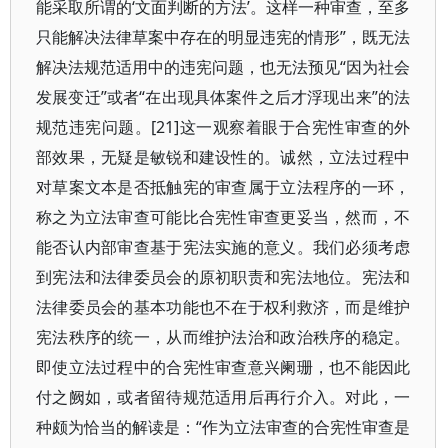
能采取所谓的‘文面判断的方法’。这样一种审查，至多
只能解决法律草案中存在的明显违宪的情形”，既无法
解决法规范适用中的违宪问题，也无法预见“因为社会
发展变迁”或者“在出现具体案件之后才浮现出来”的法
规范违宪问题。[21]这一观察着眼于合宪性审查的外
部效果，无疑是敏锐和建设性的。诚然，立法过程中
对草案文本是否抵触宪的审查属于立法程序的一环，
称之为立法审查可能比合宪性审查更妥当，然而，不
能否认内部审查基于宪法实施的意义。我们必须考虑
到宪法和法律委员会的原初职责和宪法地位。宪法和
法律委员会的基本功能也不在于权利救济，而是维护
宪法秩序的统一，从而维护法治和政治秩序的稳定。
即使立法过程中的合宪性审查意兴阑珊，也不能因此
付之阙如，或者留待规范适用后再行介入。对此，一
种颇为恰当的解读是：“作为立法审查的合宪性审查是