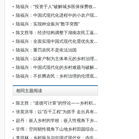
陆福兴：“投资于人”破解城乡医保保费收缴困局
陆福兴：中国式现代化进程中的小农户现代化
陆福兴：实现种业振兴“数字突围”
陈文胜等：经济结构调整下湖南农民工返乡就业困境与对策
陆福兴：全面实现中国式现代化需优先发展乡村
陆福兴：重罚农民不是依法治国
陆福兴：以家户制为主体单元的乡村治理现代化
陆福兴：中国式现代化的乡村难题与破解对策
陆福兴：不折腾农民：乡村治理的伦理底线
相同主题阅读
陈文胜：“道德可计算”的悖论——乡村积分制的伦理审视与边界反思
张英洪等：以“百千工程”为抓手 走出具有首都特点的乡村振兴路
赵丹：嵌入乡村的学校：嵌入性视角下乡村小规模学校发展困境的多维审视与破解路径
甘伟：空间韧性视角下山地乡村田园综合体的转型路径研究——以鄂西山区L社区建设为例
李培林：乡村振兴与中国式现代化：内生动力和路径选择