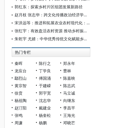
郭红东：探索乡村片区组团发展新路径
赵月枝 张志华：跨文化传播政治经济学视角下的乡村数字经济
宋洪远等：推进和拓展农业农村现代化：“十四五”回顾与“十五五”展望
张红宇：有效盘活农村资源 推动乡村振兴投融资机制创新
朱乾宇 尤婧：中华优秀传统文化赋能乡村产业振兴——基于村级大数据的实证研究
热门专栏
秦晖
陈行之
郑永年
龙应台
丁学良
曹林
鄢烈山
傅国涌
陈嘉映
黄宗智
于建嵘
陈志武
徐贲
郭宇宽
马立诚
杨祖陶
沈志华
向继东
赵汀阳
戴建业
李昌平
张鸣
杨奎松
王海光
周濂
杨鹏
邓晓芒