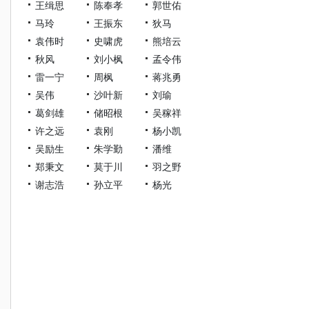
王缉思
陈奉孝
郭世佑
马玲
王振东
狄马
袁伟时
史啸虎
熊培云
秋风
刘小枫
孟令伟
雷一宁
周枫
蒋兆勇
吴伟
沙叶新
刘瑜
葛剑雄
储昭根
吴稼祥
许之远
袁刚
杨小凯
吴励生
朱学勤
潘维
郑秉文
莫于川
羽之野
谢志浩
孙立平
杨光